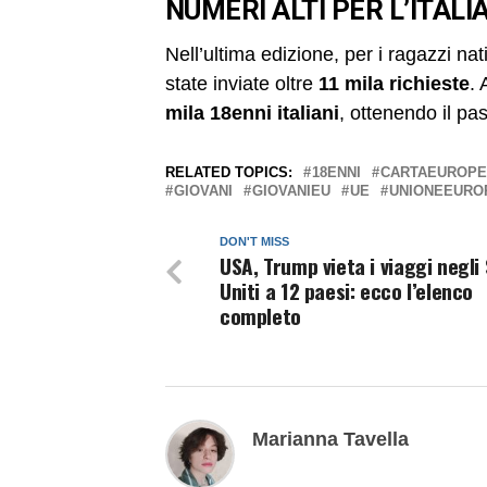
NUMERI ALTI PER L’ITALI
Nell’ultima edizione, per i ragazzi nati
state inviate oltre
11 mila richieste
. 
mila 18enni italiani
, ottenendo il pa
RELATED TOPICS:
18ENNI
CARTAEUROP
GIOVANI
GIOVANIEU
UE
UNIONEEURO
DON'T MISS
USA, Trump vieta i viaggi negli 
Uniti a 12 paesi: ecco l’elenco
completo
Marianna Tavella