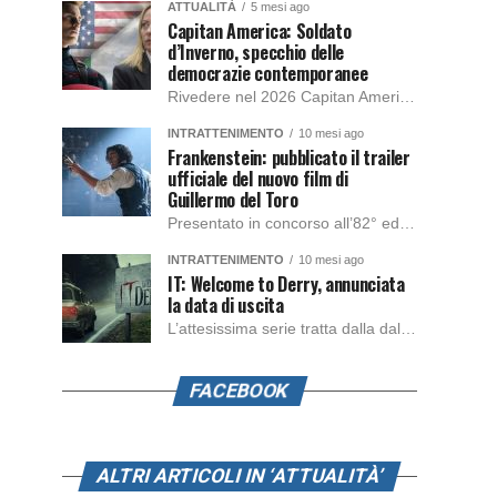
ATTUALITÀ
5 mesi ago
Capitan America: Soldato
d’Inverno, specchio delle
democrazie contemporanee
Rivedere nel 2026 Capitan America: Soldato d’Inverno, fa notare elementi delle democrazie moderne attuali che presentano un impatto diretto con il pubblico e il richiamo della forza di volontà e il pensiero critico del singolo. Captain America: Soldato d’Inverno (Captain America: The Winter Soldier nella versione originale) è il secondo film del supereroe della Marvel […]
INTRATTENIMENTO
10 mesi ago
Frankenstein: pubblicato il trailer
ufficiale del nuovo film di
Guillermo del Toro
Presentato in concorso all’82° edizione del Festival del Cinema di Venezia, con l’impeccabile interpretazione di Oscar Isaac, Jacob Elordi, Mia Goth e Christoph Waltz, è stato pubblicato il trailer finale della nuova trasposizione cinematografica di Frankenstein firmata dal regista Guillermo del Toro. Sarà disponibile in anteprima nei cinema selezionati dal 22 ottobre e sulla piattaforma […]
INTRATTENIMENTO
10 mesi ago
IT: Welcome to Derry, annunciata
la data di uscita
L’attesissima serie tratta dalla dal romanzo IT di Stephen King, arriverà anche in Italia, molto prima del previsto, dato che nei giorni precedenti HBO Max ha rivelato la data di uscita negli Stati Uniti, è giunto il momento anche per l’Italia. La nuova serie drammatica creata dal regista Andy Muschietti, basata sul romanzo best seller […]
FACEBOOK
ALTRI ARTICOLI IN ‘ATTUALITÀ’