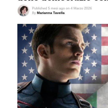
Published
5 mesi ago
on
4 Marzo 2026
By
Marianna Tavella