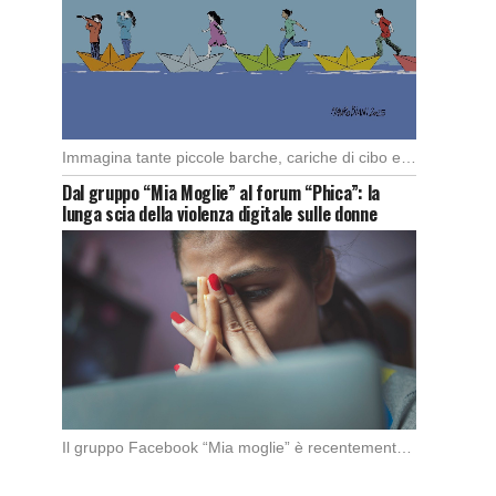
Immagina tante piccole barche, cariche di cibo e medicine, che partono da diversi porti del […]
Dal gruppo “Mia Moglie” al forum “Phica”: la
lunga scia della violenza digitale sulle donne
Il gruppo Facebook “Mia moglie” è recentemente stato chiuso da Meta in seguito alle denunce […]