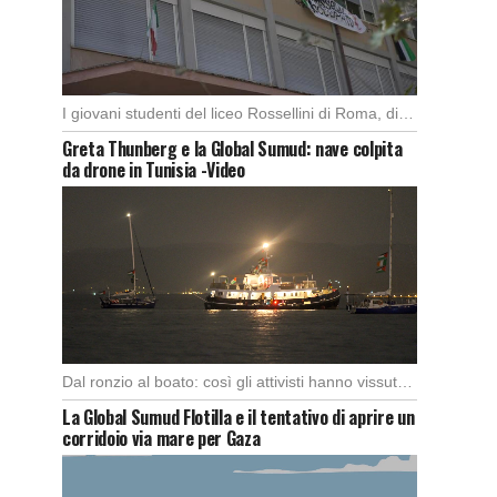
I giovani studenti del liceo Rossellini di Roma, dimostrano alla capitale l’importanza di attuare manifestazioni […]
Greta Thunberg e la Global Sumud: nave colpita
da drone in Tunisia -Video
Dal ronzio al boato: così gli attivisti hanno vissuto l’attacco in piena notte. Nella notte […]
La Global Sumud Flotilla e il tentativo di aprire un
corridoio via mare per Gaza