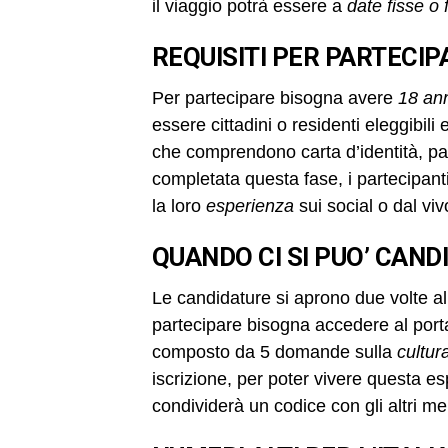
il viaggio potrà essere a
date fisse o f
REQUISITI PER PARTECIP
Per partecipare bisogna avere
18 an
essere cittadini o residenti eleggibil
che comprendono carta d’identità, p
completata questa fase, i partecipant
la loro
esperienza
sui social o dal viv
QUANDO CI SI PUO’ CAND
Le candidature si aprono due volte al
partecipare bisogna accedere al portal
composto da 5 domande sulla
cultur
iscrizione, per poter vivere questa 
condividerà un codice con gli altri m