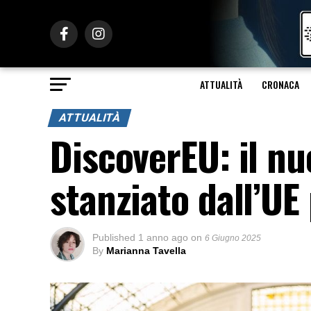
ATTUALITÀ
CRONACA
ATTUALITÀ
DiscoverEU: il nu
stanziato dall’UE
Published
1 anno ago
on
6 Giugno 2025
By
Marianna Tavella