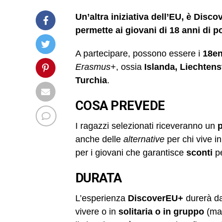
Un’altra iniziativa dell’EU, è Di
permette ai giovani di 18 anni di p
A partecipare, possono essere i
18en
Erasmus+
, ossia
Islanda, Liechtens
Turchia
.
COSA PREVEDE
I ragazzi selezionati riceveranno un
p
anche delle
alternative
per chi vive in 
per i giovani che garantisce
sconti
pe
DURATA
L’esperienza
DiscoverEU+
durerà d
vivere o in
solitaria o in gruppo
(mas