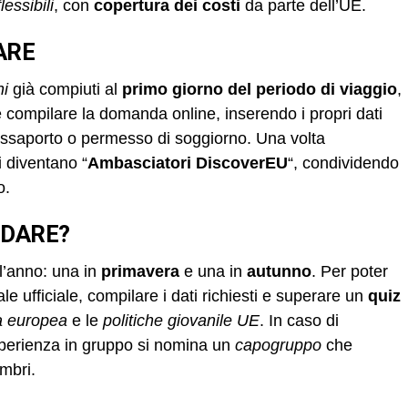
lessibili
, con
copertura dei costi
da parte dell’UE.
ARE
ni
già compiuti al
primo giorno del periodo di viaggio
,
i e compilare la domanda online, inserendo i propri dati
assaporto o permesso di soggiorno. Una volta
i diventano “
Ambasciatori DiscoverEU
“, condividendo
o.
IDARE?
l’anno: una in
primavera
e una in
autunno
. Per poter
e ufficiale, compilare i dati richiesti e superare un
quiz
a europea
e le
politiche giovanile UE
. In caso di
esperienza in gruppo si nomina un
capogruppo
che
embri.