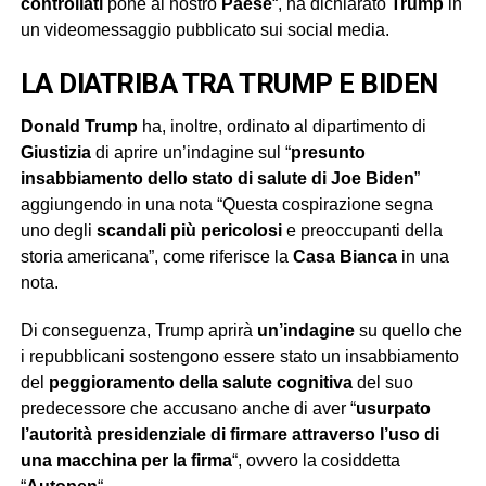
controllati
pone al nostro
Paese
“, ha dichiarato
Trump
in
un videomessaggio pubblicato sui social media.
LA DIATRIBA TRA TRUMP E BIDEN
Donald Trump
ha, inoltre, ordinato al dipartimento di
Giustizia
di aprire un’indagine sul “
presunto
insabbiamento dello stato di salute di Joe Biden
”
aggiungendo in una nota “Questa cospirazione segna
uno degli
scandali più pericolosi
e preoccupanti della
storia americana”, come riferisce la
Casa Bianca
in una
nota.
Di conseguenza, Trump aprirà
un’indagine
su quello che
i repubblicani sostengono essere stato un insabbiamento
del
peggioramento della salute cognitiva
del suo
predecessore che accusano anche di aver “
usurpato
l’autorità presidenziale di firmare attraverso l’uso di
una macchina per la firma
“, ovvero la cosiddetta