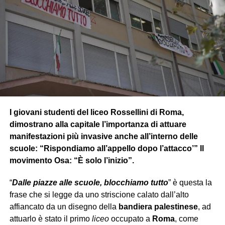
Rogers si unì nella guerra guidando il suo battaglione, ma
pagò un
caro prezzo
: la vita dei suoi compagni e il tempo
della
propria
. Dopo essersi risvegliato dal congelamento
alla fine della guerra, scopre che è stata vinta e l’Hydra
sconfitto, ma nota che il mondo non è più come lo aveva
lasciato.
Dopo essersi ambientato alla nuova realtà si unisce al
team dello S.H.I.E.L.D affiancato da
Vedova Nera
che lo
I giovani studenti del liceo Rossellini di Roma,
condurrà in diverse missioni sotto copertura. In una di
dimostrano alla capitale l’importanza di attuare
queste però si rende conto, insieme all’agente Romanoff
manifestazioni più invasive anche all’interno delle
(Vedova Nera), che dietro lo S.H.I.E.L.D c’è una
scuole: “Rispondiamo all’appello dopo l’attacco’” Il
cospirazione interna
, e scopre che l’Hydra è
movimento Osa: “È solo l’inizio”.
sopravvissuta
in segreto riuscendo a
infiltrarsi
nello
“
Dalle piazze alle scuole, blocchiamo tutto
” è questa la
S.H.I.E.L.D, rivelando anche che l’organizzazione ha
frase che si legge da uno striscione calato dall’alto
manipolato
gli eventi globali più minacciosi e letali per
affiancato da un disegno della
bandiera palestinese
, ad
decenni
.
attuarlo è stato il primo
liceo
occupato a
Roma
, come