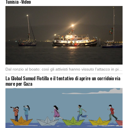
Tunisia -Video
Dal ronzio al boato: così gli attivisti hanno vissuto l’attacco in piena notte. Nella notte […]
La Global Sumud Flotilla e il tentativo di aprire un corridoio via
mare per Gaza