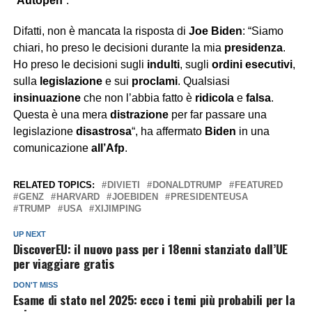
“
Autopen
“.
Difatti, non è mancata la risposta di
Joe Biden
: “Siamo
chiari, ho preso le decisioni durante la mia
presidenza
.
Ho preso le decisioni sugli
indulti
, sugli
ordini esecutivi
,
sulla
legislazione
e sui
proclami
. Qualsiasi
insinuazione
che non l’abbia fatto è
ridicola
e
falsa
.
Questa è una mera
distrazione
per far passare una
legislazione
disastrosa
“, ha affermato
Biden
in una
comunicazione
all’Afp
.
RELATED TOPICS:
DIVIETI
DONALDTRUMP
FEATURED
GENZ
HARVARD
JOEBIDEN
PRESIDENTEUSA
TRUMP
USA
XIJIMPING
UP NEXT
DiscoverEU: il nuovo pass per i 18enni stanziato dall’UE
per viaggiare gratis
DON'T MISS
Esame di stato nel 2025: ecco i temi più probabili per la