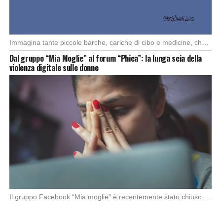
Immagina tante piccole barche, cariche di cibo e medicine, che partono da diversi porti del […]
Dal gruppo “Mia Moglie” al forum “Phica”: la lunga scia della
violenza digitale sulle donne
Il gruppo Facebook “Mia moglie” è recentemente stato chiuso da Meta in seguito alle denunce […]