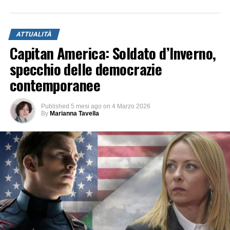
ATTUALITÀ
Capitan America: Soldato d’Inverno,
specchio delle democrazie
contemporanee
Published
5 mesi ago
on
4 Marzo 2026
By
Marianna Tavella