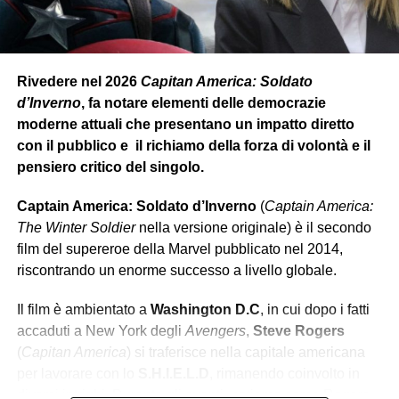
Rivedere nel 2026
Capitan America: Soldato
d’Inverno
, fa notare elementi delle democrazie
moderne attuali che presentano un impatto diretto
con il pubblico e il richiamo della forza di volontà e il
pensiero critico del singolo.
Captain America: Soldato d’Inverno
(
Captain America:
The Winter Soldier
nella versione originale) è il secondo
film del supereroe della Marvel pubblicato nel 2014,
riscontrando un enorme successo a livello globale.
Il film è ambientato a
Washington D.C
, in cui dopo i fatti
accaduti a New York degli
Avengers
,
Steve Rogers
(
Capitan America
) si traferisce nella capitale americana
per lavorare con lo
S.H.I.E.L.D
, rimanendo coinvolto in
diversi intrighi. Durante gli eventi, notiamo come Rogers