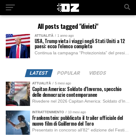
All posts tagged "divieti"
ATTUALITÀ
1 anno ago
USA, Trump vieta i viaggi negli Stati Uniti a 12
paesi: ecco l’elenco completo
Continua la campagna “Protezionista” del presidente degli Stati Uniti d’America, Donald Trump, con il divieto di accesso negli USA di dodici Paesi e ingressi limitati ai...
LATEST
POPULAR
VIDEOS
ATTUALITÀ
5 mesi ago
Capitan America: Soldato d’Inverno, specchio
delle democrazie contemporanee
Rivedere nel 2026 Capitan America: Soldato d’Inverno, fa notare elementi delle democrazie moderne attuali che presentano un impatto diretto con il pubblico e il richiamo della forza di volontà e il pensiero critico del singolo. Captain America: Soldato d’Inverno (Captain America: The Winter Soldier nella versione originale) è il secondo film del supereroe della Marvel […]
INTRATTENIMENTO
10 mesi ago
Frankenstein: pubblicato il trailer ufficiale del
nuovo film di Guillermo del Toro
Presentato in concorso all’82° edizione del Festival del Cinema di Venezia, con l’impeccabile interpretazione di Oscar Isaac, Jacob Elordi, Mia Goth e Christoph Waltz, è stato pubblicato il trailer finale della nuova trasposizione cinematografica di Frankenstein firmata dal regista Guillermo del Toro. Sarà disponibile in anteprima nei cinema selezionati dal 22 ottobre e sulla piattaforma […]