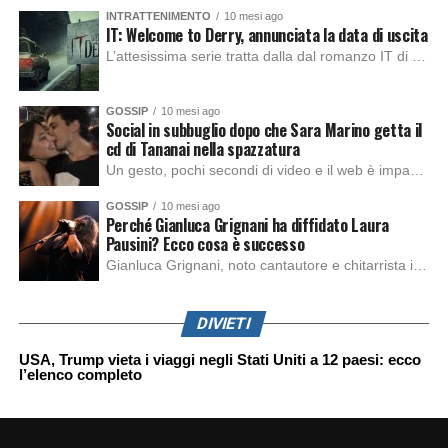
INTRATTENIMENTO
10 mesi ago
IT: Welcome to Derry, annunciata la data di uscita
L’attesissima serie tratta dalla dal romanzo IT di Stephen King, arriverà anche in Italia, molto prima del previsto, dato che nei giorni precedenti HBO Max ha rivelato la data di uscita negli Stati Uniti, è giunto il momento anche per l’Italia. La nuova serie drammatica creata dal regista Andy Muschietti, basata sul romanzo best seller […]
GOSSIP
10 mesi ago
Social in subbuglio dopo che Sara Marino getta il
cd di Tananai nella spazzatura
Un gesto, pochi secondi di video e il web è impazzito. Nella serata di domenica, Sara Marino, ex compagna di Tananai, ha pubblicato su Instagram una storia che non lasciava spazio a interpretazioni: il cd del cantante finiva dritto nella spazzatura. Un segnale forte e simbolico allo stesso tempo. Questa vicenda arriva dopo altre indicazioni […]
GOSSIP
10 mesi ago
Perché Gianluca Grignani ha diffidato Laura
Pausini? Ecco cosa è successo
Gianluca Grignani, noto cantautore e chitarrista italiano, ha recentemente inviato una diffida formale a Laura Pausini. Al centro dello scontro sembra esserci il brano più amato del cantautore italiano, nonché “la mia storia tra le dita”, che la Pausina ha reinterpretato per “Io canto 2” in varie lingue (Italiano, Spagnolo, Portoghese e Francese), dichiarando pubblicamente […]
DIVIETI
USA, Trump vieta i viaggi negli Stati Uniti a 12 paesi: ecco
l’elenco completo