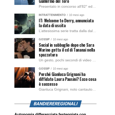
Guillermo del Toro
Presentato in concorso all’82° edizione del Festival del Cinema di Venezia, con l’impeccabile interpretazione di Oscar Isaac, Jacob Elordi, Mia Goth e Christoph Waltz, è stato pubblicato il trailer finale della nuova trasposizione cinematografica di Frankenstein firmata dal regista Guillermo del Toro. Sarà disponibile in anteprima nei cinema selezionati dal 22 ottobre e sulla piattaforma […]
INTRATTENIMENTO
10 mesi ago
IT: Welcome to Derry, annunciata
la data di uscita
L’attesissima serie tratta dalla dal romanzo IT di Stephen King, arriverà anche in Italia, molto prima del previsto, dato che nei giorni precedenti HBO Max ha rivelato la data di uscita negli Stati Uniti, è giunto il momento anche per l’Italia. La nuova serie drammatica creata dal regista Andy Muschietti, basata sul romanzo best seller […]
GOSSIP
10 mesi ago
Social in subbuglio dopo che Sara
Marino getta il cd di Tananai nella
spazzatura
Un gesto, pochi secondi di video e il web è impazzito. Nella serata di domenica, Sara Marino, ex compagna di Tananai, ha pubblicato su Instagram una storia che non lasciava spazio a interpretazioni: il cd del cantante finiva dritto nella spazzatura. Un segnale forte e simbolico allo stesso tempo. Questa vicenda arriva dopo altre indicazioni […]
GOSSIP
10 mesi ago
Perché Gianluca Grignani ha
diffidato Laura Pausini? Ecco cosa
è successo
Gianluca Grignani, noto cantautore e chitarrista italiano, ha recentemente inviato una diffida formale a Laura Pausini. Al centro dello scontro sembra esserci il brano più amato del cantautore italiano, nonché “la mia storia tra le dita”, che la Pausina ha reinterpretato per “Io canto 2” in varie lingue (Italiano, Spagnolo, Portoghese e Francese), dichiarando pubblicamente […]
BANDIEREREGIONALI
Autonomia differenziata festeggiata con