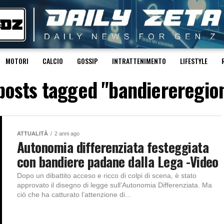
MOTORI
CALCIO
GOSSIP
INTRATTENIMENTO
LIFESTYLE
 posts tagged "bandiereregion
ATTUALITÀ
2 anni ago
Autonomia differenziata festeggiata
con bandiere padane dalla Lega -Video
Dopo un dibattito acceso e ricco di colpi di scena, è stato
approvato il disegno di legge sull’Autonomia Differenziata. Ma
ciò che ha catturato l’attenzione di...