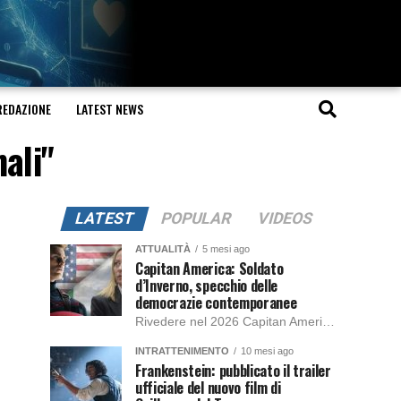
REDAZIONE
LATEST NEWS
ali"
LATEST
POPULAR
VIDEOS
ATTUALITÀ
5 mesi ago
Capitan America: Soldato
d’Inverno, specchio delle
democrazie contemporanee
Rivedere nel 2026 Capitan America: Soldato d’Inverno, fa notare elementi delle democrazie moderne attuali che presentano un impatto diretto con il pubblico e il richiamo della forza di volontà e il pensiero critico del singolo. Captain America: Soldato d’Inverno (Captain America: The Winter Soldier nella versione originale) è il secondo film del supereroe della Marvel […]
INTRATTENIMENTO
10 mesi ago
Frankenstein: pubblicato il trailer
ufficiale del nuovo film di