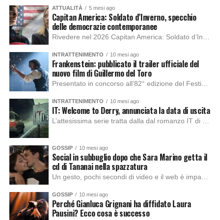
ATTUALITÀ
5 mesi ago
Capitan America: Soldato d’Inverno, specchio
delle democrazie contemporanee
Rivedere nel 2026 Capitan America: Soldato d’Inverno, fa notare elementi delle democrazie moderne attuali che presentano un impatto diretto con il pubblico e il richiamo della forza di volontà e il pensiero critico del singolo. Captain America: Soldato d’Inverno (Captain America: The Winter Soldier nella versione originale) è il secondo film del supereroe della Marvel […]
INTRATTENIMENTO
10 mesi ago
Frankenstein: pubblicato il trailer ufficiale del
nuovo film di Guillermo del Toro
Presentato in concorso all’82° edizione del Festival del Cinema di Venezia, con l’impeccabile interpretazione di Oscar Isaac, Jacob Elordi, Mia Goth e Christoph Waltz, è stato pubblicato il trailer finale della nuova trasposizione cinematografica di Frankenstein firmata dal regista Guillermo del Toro. Sarà disponibile in anteprima nei cinema selezionati dal 22 ottobre e sulla piattaforma […]
INTRATTENIMENTO
10 mesi ago
IT: Welcome to Derry, annunciata la data di uscita
L’attesissima serie tratta dalla dal romanzo IT di Stephen King, arriverà anche in Italia, molto prima del previsto, dato che nei giorni precedenti HBO Max ha rivelato la data di uscita negli Stati Uniti, è giunto il momento anche per l’Italia. La nuova serie drammatica creata dal regista Andy Muschietti, basata sul romanzo best seller […]
GOSSIP
10 mesi ago
Social in subbuglio dopo che Sara Marino getta il
cd di Tananai nella spazzatura
Un gesto, pochi secondi di video e il web è impazzito. Nella serata di domenica, Sara Marino, ex compagna di Tananai, ha pubblicato su Instagram una storia che non lasciava spazio a interpretazioni: il cd del cantante finiva dritto nella spazzatura. Un segnale forte e simbolico allo stesso tempo. Questa vicenda arriva dopo altre indicazioni […]
GOSSIP
10 mesi ago
Perché Gianluca Grignani ha diffidato Laura
Pausini? Ecco cosa è successo