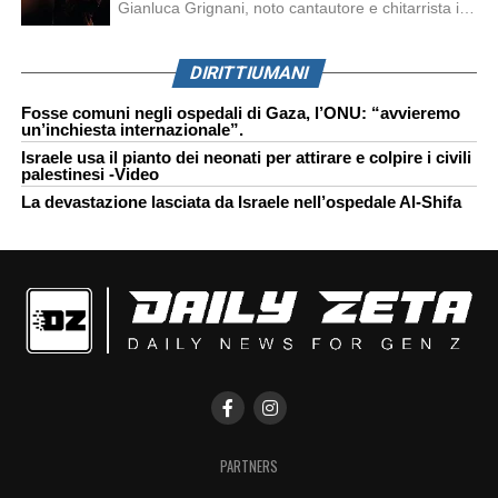
Gianluca Grignani, noto cantautore e chitarrista italiano, ha recentemente inviato una diffida formale a Laura Pausini. Al centro dello scontro sembra esserci il brano più amato del cantautore italiano, nonché “la mia storia tra le dita”, che la Pausina ha reinterpretato per “Io canto 2” in varie lingue (Italiano, Spagnolo, Portoghese e Francese), dichiarando pubblicamente […]
DIRITTIUMANI
Fosse comuni negli ospedali di Gaza, l’ONU: “avvieremo
un’inchiesta internazionale”.
Israele usa il pianto dei neonati per attirare e colpire i civili
palestinesi -Video
La devastazione lasciata da Israele nell’ospedale Al-Shifa
PARTNERS