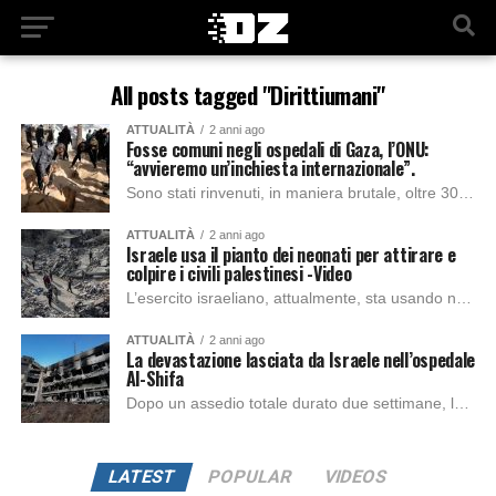
All posts tagged "Dirittiumani"
ATTUALITÀ
2 anni ago
Fosse comuni negli ospedali di Gaza, l’ONU:
“avvieremo un’inchiesta internazionale”.
Sono stati rinvenuti, in maniera brutale, oltre 300 cadaveri palestinesi denudati e con le mani legate inumati presso l’ospedale Nasser di Gaza. Immediato l’intervento del responsabile...
ATTUALITÀ
2 anni ago
Israele usa il pianto dei neonati per attirare e
colpire i civili palestinesi -Video
L’esercito israeliano, attualmente, sta usando nuove tattiche per spaventare, attirare e individuare i civili palestinesi nel campo profughi di Nuseirat, nella Striscia di Gaza. I residenti...
ATTUALITÀ
2 anni ago
La devastazione lasciata da Israele nell’ospedale
Al-Shifa
Dopo un assedio totale durato due settimane, le forze israeliane hanno abbandonato ieri mattina l’ospedale Al Shifa, il principale centro sanitario della regione. Prima della ritirata,...
LATEST
POPULAR
VIDEOS