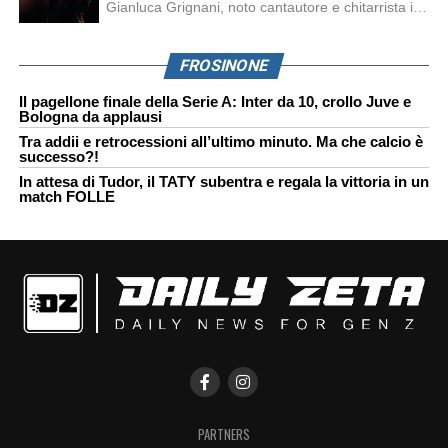
Gianluca Grignani, noto cantautore e chitarrista italiano, ha recentemente inviato una diffida formale a Laura Pausini. Al centro dello scontro sembra esserci il brano più amato del cantautore italiano, nonché “la mia storia tra le dita”, che la Pausina ha reinterpretato per “Io canto 2” in varie lingue (Italiano, Spagnolo, Portoghese e Francese), dichiarando pubblicamente […]
FROSINONE
Il pagellone finale della Serie A: Inter da 10, crollo Juve e
Bologna da applausi
Tra addii e retrocessioni all’ultimo minuto. Ma che calcio è
successo?!
In attesa di Tudor, il TATY subentra e regala la vittoria in un
match FOLLE
PARTNERS