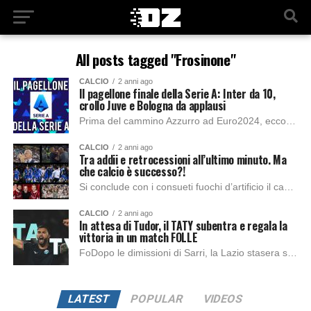
All posts tagged "Frosinone"
CALCIO
2 anni ago
Il pagellone finale della Serie A: Inter da 10,
crollo Juve e Bologna da applausi
Prima del cammino Azzurro ad Euro2024, ecco il pagellone finale del campionato di Serie A. Tra conferme, sorprese e flop di questa stagione. INTER VOTO 10...
CALCIO
2 anni ago
Tra addii e retrocessioni all’ultimo minuto. Ma
che calcio è successo?!
Si conclude con i consueti fuochi d’artificio il campionato 2023/2024. Dopo la straordinaria vittoria dell’Inter, con l’aggiunta della seconda stella, e il consolidamento della zona Champions,...
CALCIO
2 anni ago
In attesa di Tudor, il TATY subentra e regala la
vittoria in un match FOLLE
FoDopo le dimissioni di Sarri, la Lazio stasera si affida a Martusciello in attesa dell’arrivo di Tudor. I biancocelesti dopo le tre sconfitte di fila in...
LATEST
POPULAR
VIDEOS