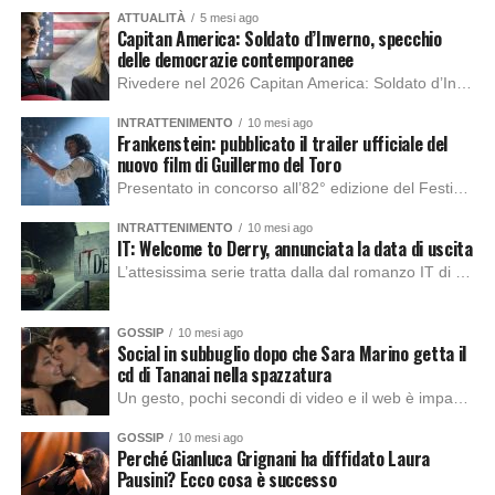
ATTUALITÀ
5 mesi ago
Capitan America: Soldato d’Inverno, specchio
delle democrazie contemporanee
Rivedere nel 2026 Capitan America: Soldato d’Inverno, fa notare elementi delle democrazie moderne attuali che presentano un impatto diretto con il pubblico e il richiamo della forza di volontà e il pensiero critico del singolo. Captain America: Soldato d’Inverno (Captain America: The Winter Soldier nella versione originale) è il secondo film del supereroe della Marvel […]
INTRATTENIMENTO
10 mesi ago
Frankenstein: pubblicato il trailer ufficiale del
nuovo film di Guillermo del Toro
Presentato in concorso all’82° edizione del Festival del Cinema di Venezia, con l’impeccabile interpretazione di Oscar Isaac, Jacob Elordi, Mia Goth e Christoph Waltz, è stato pubblicato il trailer finale della nuova trasposizione cinematografica di Frankenstein firmata dal regista Guillermo del Toro. Sarà disponibile in anteprima nei cinema selezionati dal 22 ottobre e sulla piattaforma […]
INTRATTENIMENTO
10 mesi ago
IT: Welcome to Derry, annunciata la data di uscita
L’attesissima serie tratta dalla dal romanzo IT di Stephen King, arriverà anche in Italia, molto prima del previsto, dato che nei giorni precedenti HBO Max ha rivelato la data di uscita negli Stati Uniti, è giunto il momento anche per l’Italia. La nuova serie drammatica creata dal regista Andy Muschietti, basata sul romanzo best seller […]
GOSSIP
10 mesi ago
Social in subbuglio dopo che Sara Marino getta il
cd di Tananai nella spazzatura
Un gesto, pochi secondi di video e il web è impazzito. Nella serata di domenica, Sara Marino, ex compagna di Tananai, ha pubblicato su Instagram una storia che non lasciava spazio a interpretazioni: il cd del cantante finiva dritto nella spazzatura. Un segnale forte e simbolico allo stesso tempo. Questa vicenda arriva dopo altre indicazioni […]
GOSSIP
10 mesi ago
Perché Gianluca Grignani ha diffidato Laura
Pausini? Ecco cosa è successo