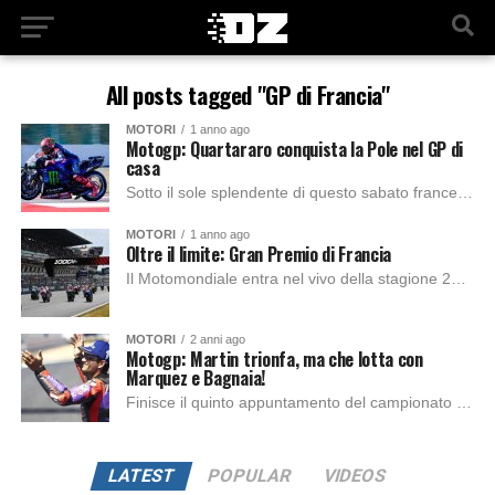
All posts tagged "GP di Francia"
MOTORI
1 anno ago
Motogp: Quartararo conquista la Pole nel GP di
casa
Sotto il sole splendente di questo sabato francese, i motori rombano sul circuito di Le Mans per le qualifiche. I primi giri vedono subito Alex Rins...
MOTORI
1 anno ago
Oltre il limite: Gran Premio di Francia
Il Motomondiale entra nel vivo della stagione 2025 con il Gran Premio di Francia, sesta tappa del calendario, in programma dal 9 all’11 maggio sul leggendario...
MOTORI
2 anni ago
Motogp: Martin trionfa, ma che lotta con
Marquez e Bagnaia!
Finisce il quinto appuntamento del campionato mondiale 2024 di Motogp. Dopo una partenza quasi perfetta Bagnaia si difende molto bene da Martin incollato dietro. Il terzo...
LATEST
POPULAR
VIDEOS