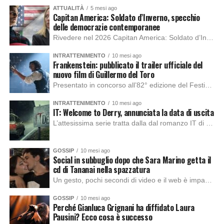
ATTUALITÀ
5 mesi ago
Capitan America: Soldato d’Inverno, specchio
delle democrazie contemporanee
Rivedere nel 2026 Capitan America: Soldato d’Inverno, fa notare elementi delle democrazie moderne attuali che presentano un impatto diretto con il pubblico e il richiamo della forza di volontà e il pensiero critico del singolo. Captain America: Soldato d’Inverno (Captain America: The Winter Soldier nella versione originale) è il secondo film del supereroe della Marvel […]
INTRATTENIMENTO
10 mesi ago
Frankenstein: pubblicato il trailer ufficiale del
nuovo film di Guillermo del Toro
Presentato in concorso all’82° edizione del Festival del Cinema di Venezia, con l’impeccabile interpretazione di Oscar Isaac, Jacob Elordi, Mia Goth e Christoph Waltz, è stato pubblicato il trailer finale della nuova trasposizione cinematografica di Frankenstein firmata dal regista Guillermo del Toro. Sarà disponibile in anteprima nei cinema selezionati dal 22 ottobre e sulla piattaforma […]
INTRATTENIMENTO
10 mesi ago
IT: Welcome to Derry, annunciata la data di uscita
L’attesissima serie tratta dalla dal romanzo IT di Stephen King, arriverà anche in Italia, molto prima del previsto, dato che nei giorni precedenti HBO Max ha rivelato la data di uscita negli Stati Uniti, è giunto il momento anche per l’Italia. La nuova serie drammatica creata dal regista Andy Muschietti, basata sul romanzo best seller […]
GOSSIP
10 mesi ago
Social in subbuglio dopo che Sara Marino getta il
cd di Tananai nella spazzatura
Un gesto, pochi secondi di video e il web è impazzito. Nella serata di domenica, Sara Marino, ex compagna di Tananai, ha pubblicato su Instagram una storia che non lasciava spazio a interpretazioni: il cd del cantante finiva dritto nella spazzatura. Un segnale forte e simbolico allo stesso tempo. Questa vicenda arriva dopo altre indicazioni […]
GOSSIP
10 mesi ago
Perché Gianluca Grignani ha diffidato Laura
Pausini? Ecco cosa è successo