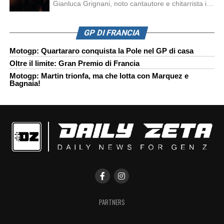
Gianluca Grignani, noto cantautore e chitarrista italiano, ha recentemente inviato una diffida formale a Laura Pausini. Al centro dello scontro sembra esserci il brano più amato del cantautore italiano, nonché “la mia storia tra le dita”, che la Pausina ha reinterpretato per “Io canto 2” in varie lingue (Italiano, Spagnolo, Portoghese e Francese), dichiarando pubblicamente […]
GP DI FRANCIA
Motogp: Quartararo conquista la Pole nel GP di casa
Oltre il limite: Gran Premio di Francia
Motogp: Martin trionfa, ma che lotta con Marquez e
Bagnaia!
PARTNERS