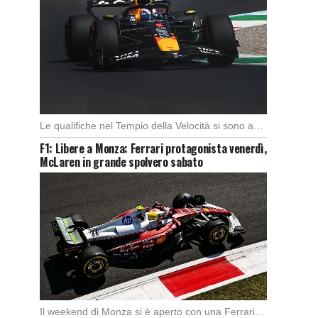
Le qualifiche nel Tempio della Velocità si sono aperte subito con buono spunto della McLaren; […]
F1: Libere a Monza: Ferrari protagonista venerdì,
McLaren in grande spolvero sabato
Il weekend di Monza si è aperto con una Ferrari subito sugli scudi. Nella prima […]