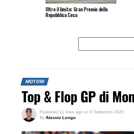
Oltre il limite: Gran Premio della
Repubblica Ceca
MOTORI
Top & Flop GP di Mo
Published
11 mesi ago
on
8 Settembre 2025
By
Alessio Longo