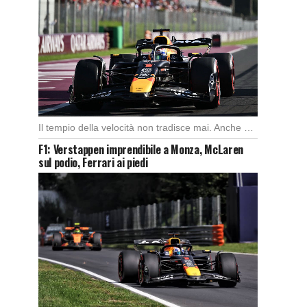
Il tempio della velocità non tradisce mai. Anche quest’anno il Gran Premio d’Italia ha offerto […]
F1: Verstappen imprendibile a Monza, McLaren
sul podio, Ferrari ai piedi