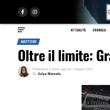
ATTUALITÀ
CRONACA
MOTORI
Oltre il limite: 
Published
1 anno ago
on
7 Maggio 2025
By
Julya Marsala