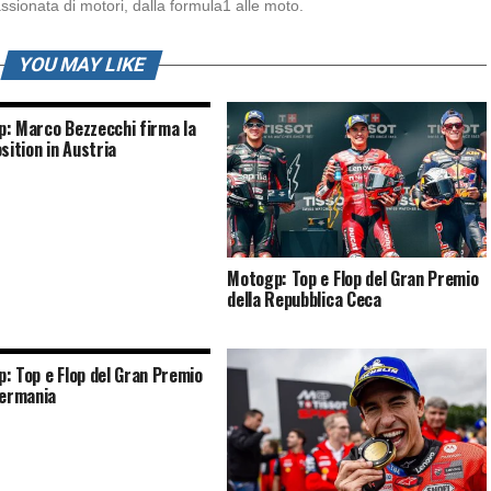
sionata di motori, dalla formula1 alle moto.
YOU MAY LIKE
: Marco Bezzecchi firma la
sition in Austria
Motogp: Top e Flop del Gran Premio
della Repubblica Ceca
: Top e Flop del Gran Premio
Germania