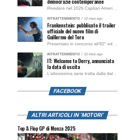
democrazie contemporanee
Rivedere nel 2026 Capitan America: Soldato d’Inverno, fa notare elementi delle democrazie moderne attuali che presentano un impatto diretto con il pubblico e il richiamo della forza di volontà e il pensiero critico del singolo. Captain America: Soldato d’Inverno (Captain America: The Winter Soldier nella versione originale) è il secondo film del supereroe della Marvel […]
INTRATTENIMENTO
10 mesi ago
Frankenstein: pubblicato il trailer
ufficiale del nuovo film di
Guillermo del Toro
Presentato in concorso all’82° edizione del Festival del Cinema di Venezia, con l’impeccabile interpretazione di Oscar Isaac, Jacob Elordi, Mia Goth e Christoph Waltz, è stato pubblicato il trailer finale della nuova trasposizione cinematografica di Frankenstein firmata dal regista Guillermo del Toro. Sarà disponibile in anteprima nei cinema selezionati dal 22 ottobre e sulla piattaforma […]
INTRATTENIMENTO
10 mesi ago
IT: Welcome to Derry, annunciata
la data di uscita
L’attesissima serie tratta dalla dal romanzo IT di Stephen King, arriverà anche in Italia, molto prima del previsto, dato che nei giorni precedenti HBO Max ha rivelato la data di uscita negli Stati Uniti, è giunto il momento anche per l’Italia. La nuova serie drammatica creata dal regista Andy Muschietti, basata sul romanzo best seller […]
FACEBOOK
ALTRI ARTICOLI IN ‘MOTORI’
Top & Flop GP di Monza 2025