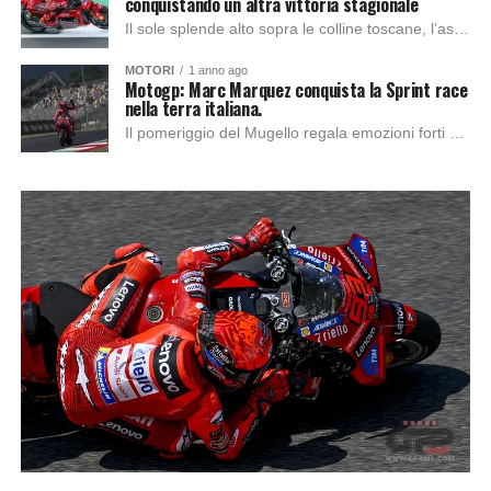
conquistando un altra vittoria stagionale
Il sole splende alto sopra le colline toscane, l’asfalto rovente del Mugello è pronto ad accogliere uno degli appuntamenti più attesi della stagione MotoGP. L’atmosfera è...
MOTORI
1 anno ago
Motogp: Marc Marquez conquista la Sprint race
nella terra italiana.
Il pomeriggio del Mugello regala emozioni forti con una Sprint Race attesissima, che vede i due piloti Ducati partire dalla prima fila, seguiti da un determinato Alex...