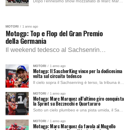
Dopo l’ennesimo show mozzafiato di Marc Márquez in Germania, che lo ha visto ancora una volta salire sul gradino più alto del podio, la MotoGP è...
MOTORI
1 anno ago
Motogp: Top e Flop del Gran Premio
della Germania
Il weekend tedesco al Sachsenring ha offerto uno spettacolo ricco di colpi di scena, con il dominio incontrastato di Marc Márquez da un lato e una...
MOTORI
1 anno ago
Motogp: Il SascherKing vince per la dodicesima
volta sul circuito tedesco
Il cielo sopra il Sachsenring è terso, la tribuna è un mosaico di colori, bandiere e adrenalina. Mentre l’inno tedesco risuona potente, i piloti sono già...
MOTORI
1 anno ago
Motogp: Marc Marquez all’ultimo giro conquista
la Sprint su Bezzecchi e Quartararo
Sotto un cielo plumbeo e una pista umida, il Sachsenring ha regalato una Sprint da batticuore, dove adrenalina, coraggio e talento si sono mescolati in un...
MOTORI
1 anno ago
Motogp: Marc Marquez da favola al Mugello