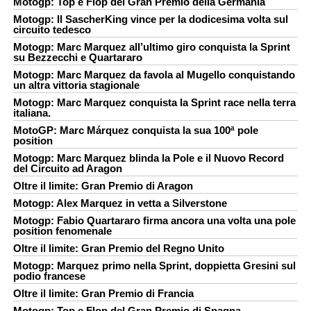
Motogp: Top e Flop del Gran Premio della Germania
Motogp: Il SascherKing vince per la dodicesima volta sul
circuito tedesco
Motogp: Marc Marquez all’ultimo giro conquista la Sprint
su Bezzecchi e Quartararo
Motogp: Marc Marquez da favola al Mugello conquistando
un altra vittoria stagionale
Motogp: Marc Marquez conquista la Sprint race nella terra
italiana.
MotoGP: Marc Márquez conquista la sua 100ª pole
position
Motogp: Marc Marquez blinda la Pole e il Nuovo Record
del Circuito ad Aragon
Oltre il limite: Gran Premio di Aragon
Motogp: Alex Marquez in vetta a Silverstone
Motogp: Fabio Quartararo firma ancora una volta una pole
position fenomenale
Oltre il limite: Gran Premio del Regno Unito
Motogp: Marquez primo nella Sprint, doppietta Gresini sul
podio francese
Oltre il limite: Gran Premio di Francia
Motogp: Top e Flop del Gran Premio di Spagna