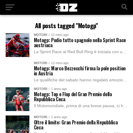
All posts tagged "Motogp"
MOTORI
12 mesi ago
Motogp: Podio tutto spagnolo nella Sprint Race
austriaca
La Sprint Race al Red Bull Ring è iniziata con una partenza difficile per i piloti italiani in prima fila. Nonostante le buone qualifiche, i primi...
MOTORI
12 mesi ago
Motogp: Marco Bezzecchi firma la pole position
in Austria
Le qualifiche del sabato hanno regalato emozioni e colpi di scena a non finire. Dopo una Q1 combattuta, Enea Bastianini e Marco Bezzecchi sono riusciti a...
MOTORI
1 anno ago
Motogp: Top e Flop del Gran Premio della
Repubblica Ceca
Il Motomondiale, prima di una breve pausa, ci ha regalato un weekend di emozioni intense in Repubblica Ceca. Ancora una volta, Marc Marquez è tornato sul...
MOTORI
1 anno ago
Oltre il limite: Gran Premio della Repubblica
Ceca