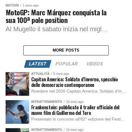
MOTORI
1 anno ago
MotoGP: Marc Márquez conquista la
sua 100ª pole position
Al Mugello il sabato inizia nel migliore dei modi. Il Q1 vede protagonista Fermin Aldeguer, che con un tempo di 1:44.894 detta il passo e si...
MORE POSTS
LATEST
POPULAR
VIDEOS
ATTUALITÀ
5 mesi ago
Capitan America: Soldato d’Inverno, specchio
delle democrazie contemporanee
Rivedere nel 2026 Capitan America: Soldato d’Inverno, fa notare elementi delle democrazie moderne attuali che presentano un impatto diretto con il pubblico e il richiamo della forza di volontà e il pensiero critico del singolo. Captain America: Soldato d’Inverno (Captain America: The Winter Soldier nella versione originale) è il secondo film del supereroe della Marvel […]
INTRATTENIMENTO
10 mesi ago
Frankenstein: pubblicato il trailer ufficiale del
nuovo film di Guillermo del Toro
Presentato in concorso all’82° edizione del Festival del Cinema di Venezia, con l’impeccabile interpretazione di Oscar Isaac, Jacob Elordi, Mia Goth e Christoph Waltz, è stato pubblicato il trailer finale della nuova trasposizione cinematografica di Frankenstein firmata dal regista Guillermo del Toro. Sarà disponibile in anteprima nei cinema selezionati dal 22 ottobre e sulla piattaforma […]
INTRATTENIMENTO
10 mesi ago