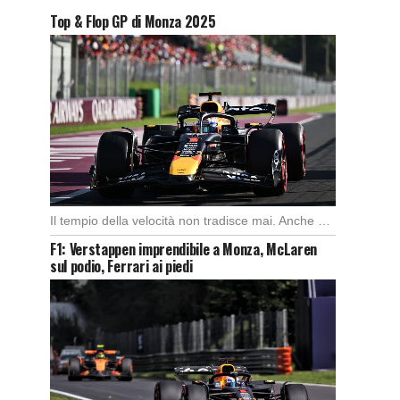
Top & Flop GP di Monza 2025
Il tempio della velocità non tradisce mai. Anche quest’anno il Gran Premio d’Italia ha offerto […]
F1: Verstappen imprendibile a Monza, McLaren
sul podio, Ferrari ai piedi