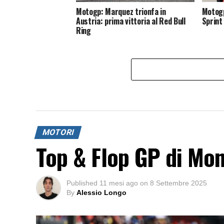
Motogp: Marquez trionfa in
Motogp
Austria: prima vittoria al Red Bull
Sprint
Ring
MOTORI
Top & Flop GP di Mo
Published
11 mesi ago
on
8 Settembre 2025
By
Alessio Longo