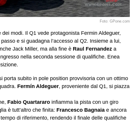
Foto: GPone.com
ore dei modi. Il Q1 vede protagonista Fermin Aldeguer,
 passo e si guadagna l’accesso al Q2. Insieme a lui,
nche Jack Miller, ma alla fine è
Raul Fernandez
a
l’ingresso nella seconda sessione di qualifiche. Enea
osizione.
i porta subito in pole position provvisoria con un ottimo
quadra.
Fermín Aldeguer
, proveniente dal Q1, si piazza
ne,
Fabio Quartararo
infiamma la pista con un giro
ia è tutt’altro che finita:
Francesco Bagnaia
e ancora
empo di riferimento, rendendo il finale delle qualifiche