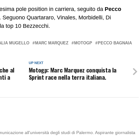
sima pole position in carriera, seguito da
Pecco
. Seguono Quartararo, Vinales, Morbidelli, Di
la top 10 Bezzecchi.
TALIA MUGELLO
MARC MARQUEZ
MOTOGP
PECCO BAGNAIA
UP NEXT
che al
Motogp: Marc Marquez conquista la
nti a
Sprint race nella terra italiana.
icazione all'università degli studi di Palermo. Aspirante giornalista
.