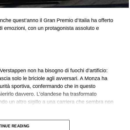
Anche quest’anno il Gran Premio d’Italia ha offerto
i emozioni, con un protagonista assoluto e
 Verstappen non ha bisogno di fuochi d’artificio:
scia solo le briciole agli avversari. A Monza ha
urità sportiva, confermando che in questo
ierirlo davvero. L’olandese ha trasformato
ndo un altro sigillo a una carriera che sembra non
TINUE READING