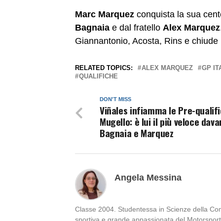
Marc Marquez
conquista la sua cente
Bagnaia
e dal fratello
Alex Marquez
Giannantonio, Acosta, Rins e chiude 
RELATED TOPICS:
ALEX MARQUEZ
GP I
QUALIFICHE
DON'T MISS
Viñales infiamma le Pre-qualifi
Mugello: è lui il più veloce dava
Bagnaia e Marquez
Angela Messina
Classe 2004. Studentessa in Scienze della Comun
sportiva e grande appassionata del Motorsport