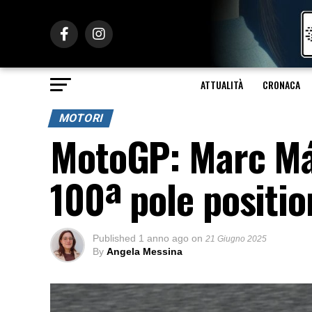
ATTUALITÀ
CRONACA
MOTORI
MotoGP: Marc Má
100ª pole positio
Published
1 anno ago
on
21 Giugno 2025
By
Angela Messina