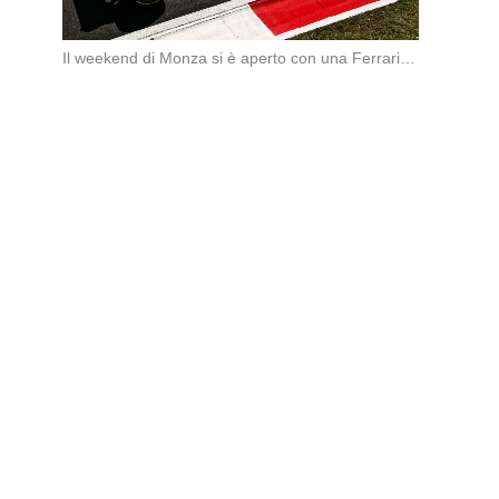
Il weekend di Monza si è aperto con una Ferrari subito sugli scudi. Nella prima […]