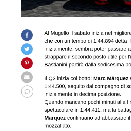
Al Mugello il sabato inizia nel migli
che con un tempo di 1:44.894 detta il
inizialmente, sembra poter passare a
strappare il secondo posto utile per 
Bastianini partirà dalla sedicesima p
Il Q2 inizia col botto:
Marc Márquez
s
1:44.500, seguito dal compagno di s
inizialmente in decima posizione.
Quando mancano pochi minuti alla fi
spettacolare in 1:44.411, ma la battagl
Marquez
continuano ad abbassare il t
mozzafiato.