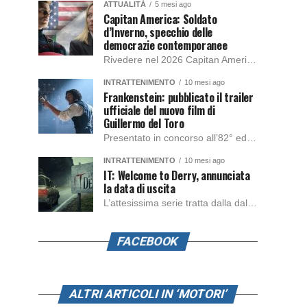
ATTUALITÀ
5 mesi ago
Capitan America: Soldato
d’Inverno, specchio delle
democrazie contemporanee
Rivedere nel 2026 Capitan America: Soldato d’Inverno, fa notare elementi delle democrazie moderne attuali che presentano un impatto diretto con il pubblico e il richiamo della forza di volontà e il pensiero critico del singolo. Captain America: Soldato d’Inverno (Captain America: The Winter Soldier nella versione originale) è il secondo film del supereroe della Marvel […]
INTRATTENIMENTO
10 mesi ago
Frankenstein: pubblicato il trailer
ufficiale del nuovo film di
Guillermo del Toro
Presentato in concorso all’82° edizione del Festival del Cinema di Venezia, con l’impeccabile interpretazione di Oscar Isaac, Jacob Elordi, Mia Goth e Christoph Waltz, è stato pubblicato il trailer finale della nuova trasposizione cinematografica di Frankenstein firmata dal regista Guillermo del Toro. Sarà disponibile in anteprima nei cinema selezionati dal 22 ottobre e sulla piattaforma […]
INTRATTENIMENTO
10 mesi ago
IT: Welcome to Derry, annunciata
la data di uscita
L’attesissima serie tratta dalla dal romanzo IT di Stephen King, arriverà anche in Italia, molto prima del previsto, dato che nei giorni precedenti HBO Max ha rivelato la data di uscita negli Stati Uniti, è giunto il momento anche per l’Italia. La nuova serie drammatica creata dal regista Andy Muschietti, basata sul romanzo best seller […]
FACEBOOK
ALTRI ARTICOLI IN ‘MOTORI’