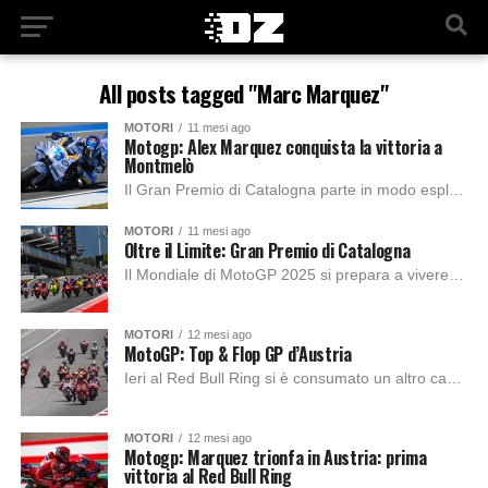
All posts tagged "Marc Marquez"
MOTORI
11 mesi ago
Motogp: Alex Marquez conquista la vittoria a
Montmelò
Il Gran Premio di Catalogna parte in modo esplosivo con un’ottima partenza di Alex Marquez, che si mette subito a dettare il passo. Tuttavia, il fratello,...
MOTORI
11 mesi ago
Oltre il Limite: Gran Premio di Catalogna
Il Mondiale di MotoGP 2025 si prepara a vivere uno dei suoi appuntamenti più attesi con il Gran Premio di Catalogna, in programma domenica 7 settembre...
MOTORI
12 mesi ago
MotoGP: Top & Flop GP d’Austria
Ieri al Red Bull Ring si è consumato un altro capitolo epico nella saga di Marc Márquez: ha finalmente spezzato la sua “maledizione” su questo circuito,...
MOTORI
12 mesi ago
Motogp: Marquez trionfa in Austria: prima
vittoria al Red Bull Ring