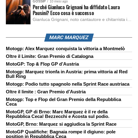
GOSSIP
10 mesi ago
Perché Gianluca Grignani ha diffidato Laura
Pausini? Ecco cosa è successo
Gianluca Grignani, noto cantautore e chitarrista italiano, ha recentemente inviato una diffida formale a Laura Pausini. Al centro dello scontro sembra esserci il brano più amato del cantautore italiano, nonché “la mia storia tra le dita”, che la Pausina ha reinterpretato per “Io canto 2” in varie lingue (Italiano, Spagnolo, Portoghese e Francese), dichiarando pubblicamente […]
MARC MARQUEZ
Motogp: Alex Marquez conquista la vittoria a Montmelò
Oltre il Limite: Gran Premio di Catalogna
MotoGP: Top & Flop GP d’Austria
Motogp: Marquez trionfa in Austria: prima vittoria al Red
Bull Ring
Motogp: Podio tutto spagnolo nella Sprint Race austriaca
Oltre il limite : Gran Premio d’Austria
Motogp: Top e Flop del Gran Premio della Repubblica
Ceca
MotoGP, GP di Brno: Marc Marquez è il re della
Repubblica Ceca! Bezzecchi e Acosta sul podio.
MotoGP, Brno: Marquez si aggiudica la Sprint Race
MotoGP Qualifiche: Bagnaia rompe il digiuno: pole
position in Repubblica Ceca