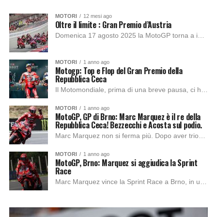
MOTORI
12 mesi ago
Oltre il limite : Gran Premio d’Austria
Domenica 17 agosto 2025 la MotoGP torna a infiammare il cuore degli appassionati con il Gran Premio d’Austria, tappa che segna il ritorno in pista dopo...
MOTORI
1 anno ago
Motogp: Top e Flop del Gran Premio della
Repubblica Ceca
Il Motomondiale, prima di una breve pausa, ci ha regalato un weekend di emozioni intense in Repubblica Ceca. Ancora una volta, Marc Marquez è tornato sul...
MOTORI
1 anno ago
MotoGP, GP di Brno: Marc Marquez è il re della
Repubblica Ceca! Bezzecchi e Acosta sul podio.
Marc Marquez non si ferma più. Dopo aver trionfato nella Sprint Race di Brno, il fenomeno di Cervera si prende anche la gara lunga, imponendo il...
MOTORI
1 anno ago
MotoGP, Brno: Marquez si aggiudica la Sprint
Race
Marc Marquez vince la Sprint Race a Brno, in una gara che ha regalato colpi di scena, duelli e tensione… anche nei manometri. Lo Spagnolo ha...