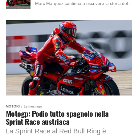
Marc Marquez continua a riscrivere la storia della MotoGP. Sul tracciato del Red Bull Ring, uno dei pochi rimasti ancora fuori dal suo palmarès, lo spagnolo...
MOTORI
12 mesi ago
Motogp: Podio tutto spagnolo nella
Sprint Race austriaca
La Sprint Race al Red Bull Ring è iniziata con una partenza difficile per i piloti italiani in prima fila. Nonostante le buone qualifiche, i primi...