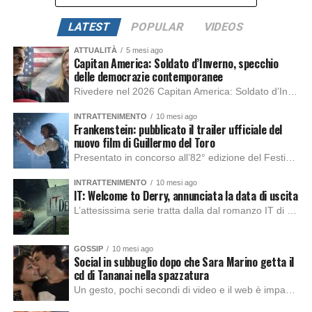
LATEST
POPULAR
VIDEOS
ATTUALITÀ
5 mesi ago
Capitan America: Soldato d’Inverno, specchio
delle democrazie contemporanee
Rivedere nel 2026 Capitan America: Soldato d’Inverno, fa notare elementi delle democrazie moderne attuali che presentano un impatto diretto con il pubblico e il richiamo della forza di volontà e il pensiero critico del singolo. Captain America: Soldato d’Inverno (Captain America: The Winter Soldier nella versione originale) è il secondo film del supereroe della Marvel […]
INTRATTENIMENTO
10 mesi ago
Frankenstein: pubblicato il trailer ufficiale del
nuovo film di Guillermo del Toro
Presentato in concorso all’82° edizione del Festival del Cinema di Venezia, con l’impeccabile interpretazione di Oscar Isaac, Jacob Elordi, Mia Goth e Christoph Waltz, è stato pubblicato il trailer finale della nuova trasposizione cinematografica di Frankenstein firmata dal regista Guillermo del Toro. Sarà disponibile in anteprima nei cinema selezionati dal 22 ottobre e sulla piattaforma […]
INTRATTENIMENTO
10 mesi ago
IT: Welcome to Derry, annunciata la data di uscita
L’attesissima serie tratta dalla dal romanzo IT di Stephen King, arriverà anche in Italia, molto prima del previsto, dato che nei giorni precedenti HBO Max ha rivelato la data di uscita negli Stati Uniti, è giunto il momento anche per l’Italia. La nuova serie drammatica creata dal regista Andy Muschietti, basata sul romanzo best seller […]
GOSSIP
10 mesi ago
Social in subbuglio dopo che Sara Marino getta il
cd di Tananai nella spazzatura
Un gesto, pochi secondi di video e il web è impazzito. Nella serata di domenica, Sara Marino, ex compagna di Tananai, ha pubblicato su Instagram una storia che non lasciava spazio a interpretazioni: il cd del cantante finiva dritto nella spazzatura. Un segnale forte e simbolico allo stesso tempo. Questa vicenda arriva dopo altre indicazioni […]