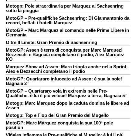
Motogp: Pole straordinaria per Marquez al Sachsenring
sotto la pioggia
MotoGP – Pre-qualifiche Sachsenring: Di Giannantonio da
record, beffati i fratelli Marquez
MotoGP – Marc Marquez al comando nelle Prime Libere in
Germania
Oltre Il Limite: Gran Premio di Sachsenring
MotoGP: Assen è terra di conquista per Marc Marquez!
Bezzecchi e Bagnaia completano il podio, Alex Marquez
KO
Marquez Show ad Assen: Marc trionfa anche nella Sprint,
Alex e Bezzecchi completano il podio
MotoGP: Quartararo infuocato ad Assen: è sua la pole!
Bagnaia 2°
MotoGP – Quartararo vola in extremis nelle Pre-
Qualifiche: è lui il più veloce! Marquez a terra, Bagnaia 5°
Motogp: Marc Marquez dopo la caduta domina le libere ad
Assen
Motogp: Top e Flop del Gran Premio del Mugello
MotoGP: Marc Márquez conquista la sua 100ª pole
position
Viñales infiamma le Pre-qualifiche al Mugello: è lui il più