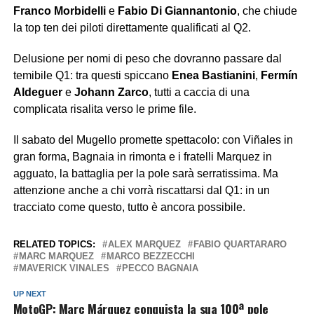
Franco Morbidelli
e
Fabio Di Giannantonio
, che chiude
la top ten dei piloti direttamente qualificati al Q2.
Delusione per nomi di peso che dovranno passare dal
temibile Q1: tra questi spiccano
Enea Bastianini
,
Fermín
Aldeguer
e
Johann Zarco
, tutti a caccia di una
complicata risalita verso le prime file.
Il sabato del Mugello promette spettacolo: con Viñales in
gran forma, Bagnaia in rimonta e i fratelli Marquez in
agguato, la battaglia per la pole sarà serratissima. Ma
attenzione anche a chi vorrà riscattarsi dal Q1: in un
tracciato come questo, tutto è ancora possibile.
RELATED TOPICS:
ALEX MARQUEZ
FABIO QUARTARARO
MARC MARQUEZ
MARCO BEZZECCHI
MAVERICK VINALES
PECCO BAGNAIA
UP NEXT
MotoGP: Marc Márquez conquista la sua 100ª pole