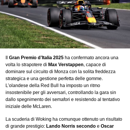
abbia già preso la residenza a Bologna.
Flop
Ferrari
Ogni anno Monza rappresenta il banco di prova più
atteso. Ogni anno la Ferrari arriva carica di sogni e
promesse, e troppo spesso se ne va con un’amara realtà.
Il
Gran Premio d’Italia 2025
ha confermato ancora una
Leclerc ha chiuso quarto, vicino al podio ma lontano dalla
volta lo strapotere di
Max Verstappen
, capace di
vittoria, mentre il weekend nel complesso ha confermato
dominare sul circuito di Monza con la solita freddezza
che la Rossa, pur competitiva, fatica ancora a tenere il
strategica e una gestione perfetta delle gomme.
passo di Red Bull e McLaren. I tifosi hanno applaudito,
L’olandese della Red Bull ha imposto un ritmo
ma lo hanno fatto più per amore che per reale
insostenibile per gli avversari, controllando la gara sin
soddisfazione.
dallo spegnimento dei semafori e resistendo al tentativo
iniziale delle McLaren.
George Russell
Quinto al traguardo, ma con una gara quasi invisibile. La
La scuderia di Woking ha comunque ottenuto un risultato
Mercedes non vive un momento brillante, ma ci si
di grande prestigio:
Lando Norris secondo
e
Oscar
aspettava da Russell almeno la capacità di infastidire le