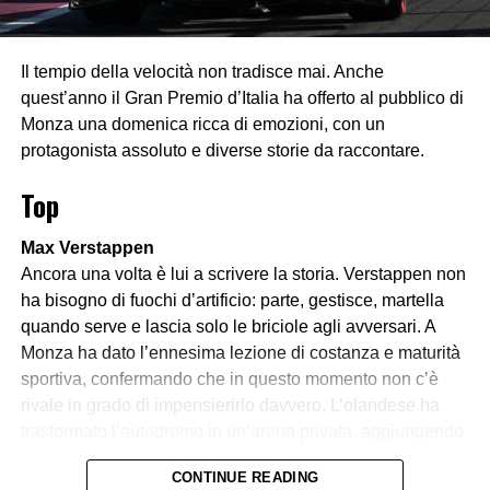
Il tempio della velocità non tradisce mai. Anche
quest’anno il Gran Premio d’Italia ha offerto al pubblico di
Monza una domenica ricca di emozioni, con un
protagonista assoluto e diverse storie da raccontare.
Top
Max Verstappen
Ancora una volta è lui a scrivere la storia. Verstappen non
ha bisogno di fuochi d’artificio: parte, gestisce, martella
quando serve e lascia solo le briciole agli avversari. A
Monza ha dato l’ennesima lezione di costanza e maturità
sportiva, confermando che in questo momento non c’è
rivale in grado di impensierirlo davvero. L’olandese ha
trasformato l’autodromo in un’arena privata, aggiungendo
un altro sigillo a una carriera che sembra non conoscere
CONTINUE READING
soste.