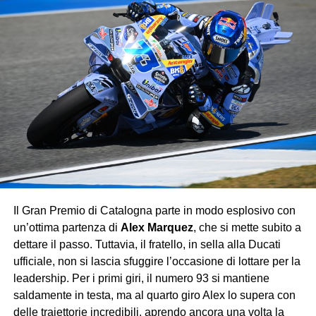
Kimi Antonelli
, capace di portare a casa un prezioso
nono posto
, consolidando la sua crescita in Formula 1
con una gara solida e priva di errori.
La corsa ha invece riservato amarezze per
Nico
Hülkenberg
, fermato da un problema tecnico prima
ancora del via, e per
Fernando Alonso
, costretto al ritiro
a metà gara per un guasto che ha interrotto il weekend
dell’Aston Martin.
Con questo successo, Verstappen consolida
ulteriormente la sua leadership iridata, lasciando poche
speranze agli avversari: la Red Bull continua a viaggiare
Il Gran Premio di Catalogna parte in modo esplosivo con
su un altro pianeta, mentre Ferrari e McLaren si
un’ottima partenza di
Alex Marquez
, che si mette subito a
contendono soltanto le briciole di un dominio che sembra
dettare il passo. Tuttavia, il fratello, in sella alla Ducati
destinato a durare.
ufficiale, non si lascia sfuggire l’occasione di lottare per la
leadership. Per i primi giri, il numero 93 si mantiene
saldamente in testa, ma al quarto giro Alex lo supera con
delle traiettorie incredibili, aprendo ancora una volta la