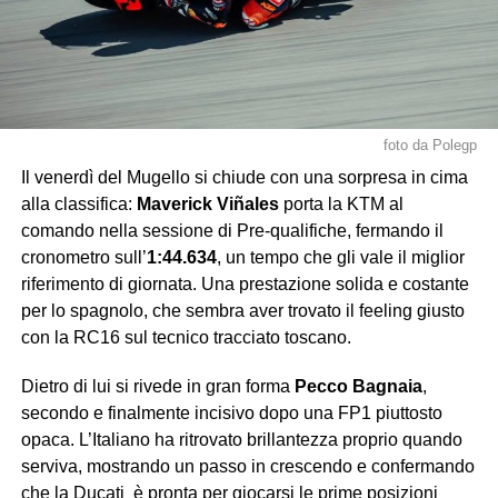
foto da Polegp
Il venerdì del Mugello si chiude con una sorpresa in cima
alla classifica:
Maverick Viñales
porta la KTM al
comando nella sessione di Pre-qualifiche, fermando il
cronometro sull’
1:44.634
, un tempo che gli vale il miglior
riferimento di giornata. Una prestazione solida e costante
per lo spagnolo, che sembra aver trovato il feeling giusto
con la RC16 sul tecnico tracciato toscano.
Dietro di lui si rivede in gran forma
Pecco Bagnaia
,
secondo e finalmente incisivo dopo una FP1 piuttosto
opaca. L’Italiano ha ritrovato brillantezza proprio quando
serviva, mostrando un passo in crescendo e confermando
che la Ducati è pronta per giocarsi le prime posizioni