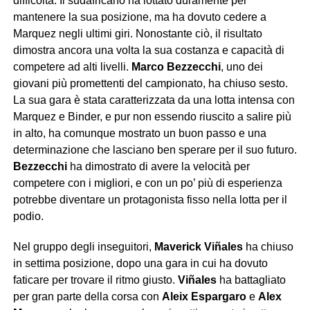
difficoltà. Il sudafricano ha lottato duramente per
mantenere la sua posizione, ma ha dovuto cedere a
Marquez negli ultimi giri. Nonostante ciò, il risultato
dimostra ancora una volta la sua costanza e capacità di
competere ad alti livelli.
Marco Bezzecchi
, uno dei
giovani più promettenti del campionato, ha chiuso sesto.
La sua gara è stata caratterizzata da una lotta intensa con
Marquez e Binder, e pur non essendo riuscito a salire più
in alto, ha comunque mostrato un buon passo e una
determinazione che lasciano ben sperare per il suo futuro.
Bezzecchi
ha dimostrato di avere la velocità per
competere con i migliori, e con un po’ più di esperienza
potrebbe diventare un protagonista fisso nella lotta per il
podio.
Nel gruppo degli inseguitori,
Maverick Viñales
ha chiuso
in settima posizione, dopo una gara in cui ha dovuto
faticare per trovare il ritmo giusto.
Viñales
ha battagliato
per gran parte della corsa con
Aleix Espargaro
e
Alex