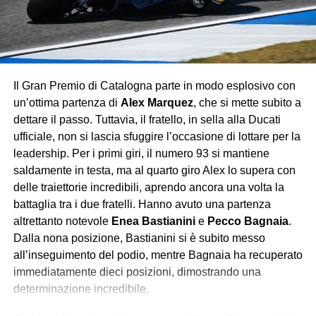
dell’Aston Martin.
Con questo successo, Verstappen consolida
ulteriormente la sua leadership iridata, lasciando poche
speranze agli avversari: la Red Bull continua a viaggiare
Il Gran Premio di Catalogna parte in modo esplosivo con
su un altro pianeta, mentre Ferrari e McLaren si
un’ottima partenza di
Alex Marquez
, che si mette subito a
contendono soltanto le briciole di un dominio che sembra
dettare il passo. Tuttavia, il fratello, in sella alla Ducati
destinato a durare.
ufficiale, non si lascia sfuggire l’occasione di lottare per la
leadership. Per i primi giri, il numero 93 si mantiene
saldamente in testa, ma al quarto giro Alex lo supera con
delle traiettorie incredibili, aprendo ancora una volta la
battaglia tra i due fratelli. Hanno avuto una partenza
altrettanto notevole
Enea Bastianini
e
Pecco Bagnaia
.
Dalla nona posizione, Bastianini si è subito messo
all’inseguimento del podio, mentre Bagnaia ha recuperato
immediatamente dieci posizioni, dimostrando una
determinazione incredibile.