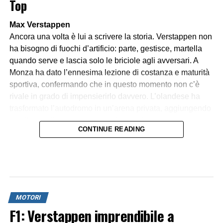
Top
Max Verstappen
Ancora una volta è lui a scrivere la storia. Verstappen non
ha bisogno di fuochi d’artificio: parte, gestisce, martella
quando serve e lascia solo le briciole agli avversari. A
Monza ha dato l’ennesima lezione di costanza e maturità
sportiva, confermando che in questo momento non c’è
rivale in grado di impensierirlo davvero. L’olandese ha
trasformato l’autodromo in un’arena privata, aggiungendo
un altro sigillo a una carriera che sembra non conoscere
CONTINUE READING
soste.
Lando Norris
Il pilota inglese ha mostrato di aver fatto il definitivo salto
di qualità. Secondo posto conquistato con grinta, ritmo
costante e nessuna sbavatura. Lando non ha cercato
MOTORI
sorpassi impossibili su Verstappen, ma ha consolidato la
F1: Verstappen imprendibile a
sua posizione, difendendo con autorità dagli inseguitori e