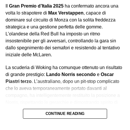
promesse, e troppo spesso se ne va con un’amara realtà.
Il
Gran Premio d’Italia 2025
ha confermato ancora una
Leclerc ha chiuso quarto, vicino al podio ma lontano dalla
volta lo strapotere di
Max Verstappen
, capace di
vittoria, mentre il weekend nel complesso ha confermato
dominare sul circuito di Monza con la solita freddezza
che la Rossa, pur competitiva, fatica ancora a tenere il
strategica e una gestione perfetta delle gomme.
passo di Red Bull e McLaren. I tifosi hanno applaudito,
L’olandese della Red Bull ha imposto un ritmo
ma lo hanno fatto più per amore che per reale
insostenibile per gli avversari, controllando la gara sin
soddisfazione.
dallo spegnimento dei semafori e resistendo al tentativo
iniziale delle McLaren.
George Russell
Quinto al traguardo, ma con una gara quasi invisibile. La
La scuderia di Woking ha comunque ottenuto un risultato
Mercedes non vive un momento brillante, ma ci si
di grande prestigio:
Lando Norris secondo
e
Oscar
aspettava da Russell almeno la capacità di infastidire le
Piastri terzo
. L’australiano, dopo un pit-stop complicato
Ferrari o inserirsi nella lotta per il podio. Invece, il suo GP
che lo aveva temporaneamente portato davanti al
è stato privo di guizzi, segnato da un ritmo ordinario e da
compagno, ha intelligentemente restituito la posizione a
un risultato che sa di occasione persa.
Norris, rispettando le gerarchie e dimostrando spirito di
squadra. Entrambi hanno confermato la solidità di una
Aston Martin
CONTINUE READING
McLaren che si candida ormai stabilmente come seconda
Se Alonso ha abituato a rimonte eroiche e Stroll a
forza del Mondiale.
qualche lampo qua e là, a Monza entrambi sono apparsi