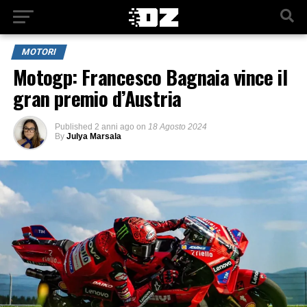
MOTORI
Motogp: Francesco Bagnaia vince il
gran premio d’Austria
Published
2 anni ago
on
18 Agosto 2024
By
Julya Marsala