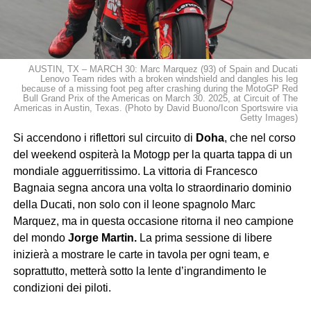
AUSTIN, TX – MARCH 30: Marc Marquez (93) of Spain and Ducati
Lenovo Team rides with a broken windshield and dangles his leg
because of a missing foot peg after crashing during the MotoGP Red
Bull Grand Prix of the Americas on March 30. 2025, at Circuit of The
Americas in Austin, Texas. (Photo by David Buono/Icon Sportswire via
Getty Images)
Si accendono i riflettori sul circuito di
Doha
, che nel corso
del weekend ospiterà la Motogp per la quarta tappa di un
mondiale agguerritissimo. La vittoria di Francesco
Bagnaia segna ancora una volta lo straordinario dominio
della Ducati, non solo con il leone spagnolo Marc
Marquez, ma in questa occasione ritorna il neo campione
del mondo
Jorge Martin.
La prima sessione di libere
inizierà a mostrare le carte in tavola per ogni team, e
soprattutto, metterà sotto la lente d’ingrandimento le
condizioni dei piloti.