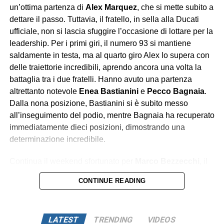
su un altro pianeta, mentre Ferrari e McLaren si
un’ottima partenza di
Alex Marquez
, che si mette subito a
contendono soltanto le briciole di un dominio che sembra
dettare il passo. Tuttavia, il fratello, in sella alla Ducati
destinato a durare.
ufficiale, non si lascia sfuggire l’occasione di lottare per la
leadership. Per i primi giri, il numero 93 si mantiene
saldamente in testa, ma al quarto giro Alex lo supera con
delle traiettorie incredibili, aprendo ancora una volta la
battaglia tra i due fratelli. Hanno avuto una partenza
altrettanto notevole
Enea Bastianini
e
Pecco Bagnaia
.
Dalla nona posizione, Bastianini si è subito messo
all’inseguimento del podio, mentre Bagnaia ha recuperato
immediatamente dieci posizioni, dimostrando una
determinazione incredibile.
Continua il weekend sfortunato per
Marco Bezzecchi
, il
quale a causa di un contatto con
Franco Morbidelli
, è
CONTINUE READING
caduto, finendo a terra anche
Fabio Di Giannantonio
; i
due piloti si ritirano dalla gara. Intanto Bastianini riesce a
prendere con forza la terza posizione su Pedro Acosta.
LATEST
TRENDING
VIDEOS