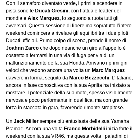
Con il semaforo diventato verde, i primi a scendere in
pista sono le
Ducati Gresini,
con l’attuale leader del
mondiale
Alex Marquez
, lo seguono a ruota tutti gli
avversari. Questa sessione di libere ma sopratutto l’intero
weekend comincerà a rivelare gli equilibri tra i due piloti
Ducati ufficiali. Primo colpo di scena, prende il nome di
Joahnn Zarco
che dopo neanche un giro all’appello è
costretto a fermarsi in una via di fuga per via di un
malfunzionamento della sua Honda. Arrivano i primi giri
veloci che vedono ancora una volta un
Marc Marquez
davvero in forma, seguito da
Marco Bezzecchi
. L’italiano,
ancora in fase conoscitiva con la sua Aprilia ha iniziato a
mostrare il potenziale della sua moto, spesso visibilmente
nervosa e poco performante in qualifica, ma con grande
forza in staccata in gara, favorendo rimonte strepitose.
Un
Jack Miller
sempre più entusiasta della sua Yamaha
Pramac.
Ancora una volta
Franco Morbidelli
inizia forte il
weekend con la sua VR46, ma questa volta i paladini di