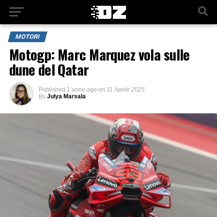
MOTORI
Motogp: Marc Marquez vola sulle
dune del Qatar
Published
1 anno ago
on
11 Aprile 2025
By
Julya Marsala