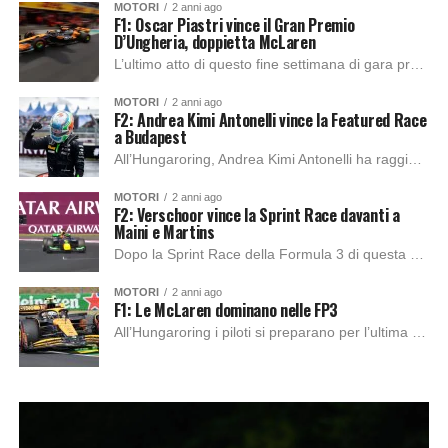
MOTORI
2 anni ago
F1: Oscar Piastri vince il Gran Premio
D’Ungheria, doppietta McLaren
L’ultimo atto di questo fine settimana di gara prevede obiettivi ben precisi per diversi team. Con la pausa estiva sempre più vicina e il campionato sempre...
MOTORI
2 anni ago
F2: Andrea Kimi Antonelli vince la Featured Race
a Budapest
All’Hungaroring, Andrea Kimi Antonelli ha raggiunto un traguardo importante vincendo la sua prima gara in Formula 2. La competizione, composta da 37 giri, è stata ricca...
MOTORI
2 anni ago
F2: Verschoor vince la Sprint Race davanti a
Maini e Martins
Dopo la Sprint Race della Formula 3 di questa mattina, adesso è il momento di scendere in pista per la classe propedeutica piu vicina alla Formula...
MOTORI
2 anni ago
F1: Le McLaren dominano nelle FP3
All’Hungaroring i piloti si preparano per l’ultima sessione di prove libere e appena l’attesa finisce la prima vettura che scende in pista è la C44 di...