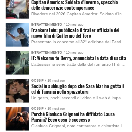
Capitan America: Soldato d’Inverno, specchio
delle democrazie contemporanee
Rivedere nel 2026 Capitan America: Soldato d’Inverno, fa notare elementi delle democrazie moderne attuali che presentano un impatto diretto con il pubblico e il richiamo della forza di volontà e il pensiero critico del singolo. Captain America: Soldato d’Inverno (Captain America: The Winter Soldier nella versione originale) è il secondo film del supereroe della Marvel […]
INTRATTENIMENTO
10 mesi ago
Frankenstein: pubblicato il trailer ufficiale del
nuovo film di Guillermo del Toro
Presentato in concorso all’82° edizione del Festival del Cinema di Venezia, con l’impeccabile interpretazione di Oscar Isaac, Jacob Elordi, Mia Goth e Christoph Waltz, è stato pubblicato il trailer finale della nuova trasposizione cinematografica di Frankenstein firmata dal regista Guillermo del Toro. Sarà disponibile in anteprima nei cinema selezionati dal 22 ottobre e sulla piattaforma […]
INTRATTENIMENTO
10 mesi ago
IT: Welcome to Derry, annunciata la data di uscita
L’attesissima serie tratta dalla dal romanzo IT di Stephen King, arriverà anche in Italia, molto prima del previsto, dato che nei giorni precedenti HBO Max ha rivelato la data di uscita negli Stati Uniti, è giunto il momento anche per l’Italia. La nuova serie drammatica creata dal regista Andy Muschietti, basata sul romanzo best seller […]
GOSSIP
10 mesi ago
Social in subbuglio dopo che Sara Marino getta il
cd di Tananai nella spazzatura
Un gesto, pochi secondi di video e il web è impazzito. Nella serata di domenica, Sara Marino, ex compagna di Tananai, ha pubblicato su Instagram una storia che non lasciava spazio a interpretazioni: il cd del cantante finiva dritto nella spazzatura. Un segnale forte e simbolico allo stesso tempo. Questa vicenda arriva dopo altre indicazioni […]
GOSSIP
10 mesi ago
Perché Gianluca Grignani ha diffidato Laura
Pausini? Ecco cosa è successo
Gianluca Grignani, noto cantautore e chitarrista italiano, ha recentemente inviato una diffida formale a Laura Pausini. Al centro dello scontro sembra esserci il brano più amato del cantautore italiano, nonché “la mia storia tra le dita”, che la Pausina ha reinterpretato per “Io canto 2” in varie lingue (Italiano, Spagnolo, Portoghese e Francese), dichiarando pubblicamente […]