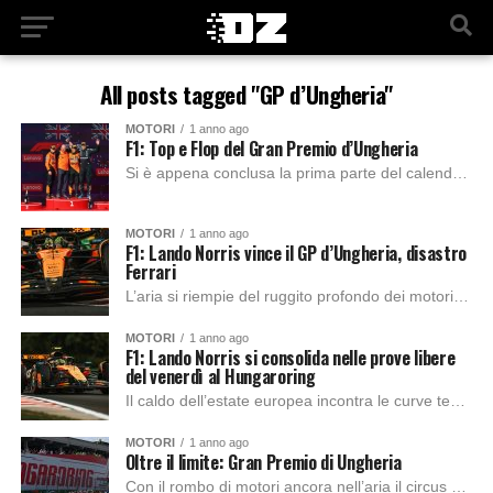
All posts tagged "GP d’Ungheria"
MOTORI
1 anno ago
F1: Top e Flop del Gran Premio d’Ungheria
Si è appena conclusa la prima parte del calendario di Formula 1, che ha visto un’altra doppietta della McLaren e un ottimo podio per George Russell....
MOTORI
1 anno ago
F1: Lando Norris vince il GP d’Ungheria, disastro
Ferrari
L’aria si riempie del ruggito profondo dei motori per la partenza di questo ultimo Gran Premio prima della pausa estiva. La Ferrari di Charles Leclerc si...
MOTORI
1 anno ago
F1: Lando Norris si consolida nelle prove libere
del venerdì al Hungaroring
Il caldo dell’estate europea incontra le curve tecniche dell’Hungaroring: sta per iniziare il weekend del Gran Premio d’Ungheria, con la prima sessione di prove libere pronta...
MOTORI
1 anno ago
Oltre il limite: Gran Premio di Ungheria
Con il rombo di motori ancora nell’aria il circus si sposta in Ungheria, terra di grandi sfide e sorprese! Il Gran Premio d’Ungheria, spesso soprannominato il...