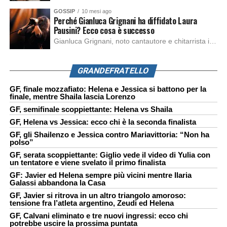
GOSSIP
10 mesi ago
Perché Gianluca Grignani ha diffidato Laura
Pausini? Ecco cosa è successo
Gianluca Grignani, noto cantautore e chitarrista italiano, ha recentemente inviato una diffida formale a Laura Pausini. Al centro dello scontro sembra esserci il brano più amato del cantautore italiano, nonché “la mia storia tra le dita”, che la Pausina ha reinterpretato per “Io canto 2” in varie lingue (Italiano, Spagnolo, Portoghese e Francese), dichiarando pubblicamente […]
GRANDEFRATELLO
GF, finale mozzafiato: Helena e Jessica si battono per la
finale, mentre Shaila lascia Lorenzo
GF, semifinale scoppiettante: Helena vs Shaila
GF, Helena vs Jessica: ecco chi è la seconda finalista
GF, gli Shailenzo e Jessica contro Mariavittoria: “Non ha
polso”
GF, serata scoppiettante: Giglio vede il video di Yulia con
un tentatore e viene svelato il primo finalista
GF: Javier ed Helena sempre più vicini mentre Ilaria
Galassi abbandona la Casa
GF, Javier si ritrova in un altro triangolo amoroso:
tensione fra l’atleta argentino, Zeudi ed Helena
GF, Calvani eliminato e tre nuovi ingressi: ecco chi
potrebbe uscire la prossima puntata