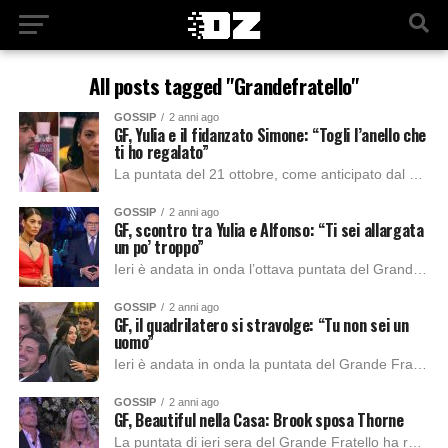
All posts tagged "Grandefratello"
GOSSIP
2 anni ago
GF, Yulia e il fidanzato Simone: “Togli l’anello che
ti ho regalato”
La puntata del 21 ottobre, come anticipato dal conduttore Alfonso Signorini, è stata ricca di colpi di scena. Come di consueto, il programma è stato commentato...
GOSSIP
2 anni ago
GF, scontro tra Yulia e Alfonso: “Ti sei allargata
un po’ troppo”
Ieri è andata in onda l’ottava puntata del Grande Fratello condotta da Alfonso Signorini affiancato da Beatrice Luzzi, Rebecca Staffelli e Cesara Buonamici. Ieri, Alfonso Signorini...
GOSSIP
2 anni ago
GF, il quadrilatero si stravolge: “Tu non sei un
uomo”
Ieri è andata in onda la puntata del Grande Fratello, condotto da Alfonso Signorini accompagnato dalle iconiche Beatrice, Cesara e Rebecca. SHAILA, JAVIER, LORENZO ED HELENA...
GOSSIP
2 anni ago
GF, Beautiful nella Casa: Brook sposa Thorne
La puntata di ieri sera del Grande Fratello ha regalato grandi emozioni. Come al solito il programma è stato condotto da Alfonso Signorini accompagnato dalle opinioni...