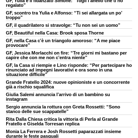
GF, Yulia e il fidanzato Simone: “Togli l’anello che ti ho
regalato”
GF, scontro tra Yulia e Alfonso: “Ti sei allargata un po’
troppo”
GF, il quadrilatero si stravolge: “Tu non sei un uomo”
GF, Beautiful nella Casa: Brook sposa Thorne
GF, nella Casa c’è un triangolo amoroso: “A me piace
provocare”
GF, Jessica Morlacchi on fire: “Tre giorni mi bastano per
capire che con me non c’entra niente”
GF, la Casa si riempie e Lino risponde: “Per partecipare ho
rinunciato ad impegni lavorativi e ora sono in una
situazione difficile”
Grande Fratello 2024: nuove opinioniste e un concorrente
già a rischio squalifica
Giulia Salemi annuncia l’arrivo di un bambino su
instagram
Sergio annuncia la rottura con Greta Rossetti: “Sono
stanco delle sue scappatelle”
Rita Dalla Chiesa critica la vittoria di Perla al Grande
Fratello e Giselda Torresan replica
Monia La Ferrera e Josh Rossetti paparazzati insieme
durante le feste pasquali