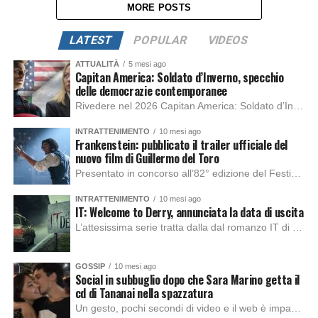
MORE POSTS
LATEST
POPULAR
VIDEOS
ATTUALITÀ
5 mesi ago
Capitan America: Soldato d’Inverno, specchio
delle democrazie contemporanee
Rivedere nel 2026 Capitan America: Soldato d’Inverno, fa notare elementi delle democrazie moderne attuali che presentano un impatto diretto con il pubblico e il richiamo della forza di volontà e il pensiero critico del singolo. Captain America: Soldato d’Inverno (Captain America: The Winter Soldier nella versione originale) è il secondo film del supereroe della Marvel […]
INTRATTENIMENTO
10 mesi ago
Frankenstein: pubblicato il trailer ufficiale del
nuovo film di Guillermo del Toro
Presentato in concorso all’82° edizione del Festival del Cinema di Venezia, con l’impeccabile interpretazione di Oscar Isaac, Jacob Elordi, Mia Goth e Christoph Waltz, è stato pubblicato il trailer finale della nuova trasposizione cinematografica di Frankenstein firmata dal regista Guillermo del Toro. Sarà disponibile in anteprima nei cinema selezionati dal 22 ottobre e sulla piattaforma […]
INTRATTENIMENTO
10 mesi ago
IT: Welcome to Derry, annunciata la data di uscita
L’attesissima serie tratta dalla dal romanzo IT di Stephen King, arriverà anche in Italia, molto prima del previsto, dato che nei giorni precedenti HBO Max ha rivelato la data di uscita negli Stati Uniti, è giunto il momento anche per l’Italia. La nuova serie drammatica creata dal regista Andy Muschietti, basata sul romanzo best seller […]
GOSSIP
10 mesi ago
Social in subbuglio dopo che Sara Marino getta il
cd di Tananai nella spazzatura
Un gesto, pochi secondi di video e il web è impazzito. Nella serata di domenica, Sara Marino, ex compagna di Tananai, ha pubblicato su Instagram una storia che non lasciava spazio a interpretazioni: il cd del cantante finiva dritto nella spazzatura. Un segnale forte e simbolico allo stesso tempo. Questa vicenda arriva dopo altre indicazioni […]