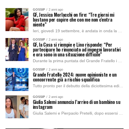
GOSSIP
2 anni ago
GF, Jessica Morlacchi on fire: “Tre giorni mi
bastano per capire che con me non c’entra
niente”
Ieri, giovedì 19 settembre, è andata in onda la seconda puntata del Grande Fratello, condotto da Alfonso Signorini. Dopo aver mostrato a Jessica Morlacchi dei fermo...
GOSSIP
2 anni ago
GF, la Casa si riempie e Lino risponde: “Per
partecipare ho rinunciato ad impegni lavorativi
e ora sono in una situazione difficile”
Durante la prima puntata del Grande Fratello i concorrenti hanno fatto il loro ingresso. IL DESTINO DI LINO GIULIANO Dopo l’incontro tra opinioniste, Rebecca Staffelli e...
GOSSIP
2 anni ago
Grande Fratello 2024: nuove opinioniste e un
concorrente già a rischio squalifica
Tutto pronto per il debutto della diciottesima edizione del Grande Fratello, che parte questa sera, lunedì 16 settembre, in prima serata su Canale 5. I PARTECIPANTI...
GOSSIP
2 anni ago
Giulia Salemi annuncia l’arrivo di un bambino su
instagram
Giulia Salemi e Pierpaolo Pretelli, dopo essersi conosciuti al Grande Fratello Vip hanno sin da subito dimostrato un’eccezionale e rara chimica reciproca; tanto da formare coppia...