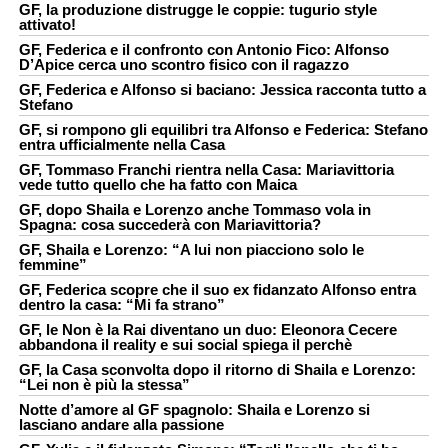
GF, la produzione distrugge le coppie: tugurio style
attivato!
GF, Federica e il confronto con Antonio Fico: Alfonso
D’Apice cerca uno scontro fisico con il ragazzo
GF, Federica e Alfonso si baciano: Jessica racconta tutto a
Stefano
GF, si rompono gli equilibri tra Alfonso e Federica: Stefano
entra ufficialmente nella Casa
GF, Tommaso Franchi rientra nella Casa: Mariavittoria
vede tutto quello che ha fatto con Maica
GF, dopo Shaila e Lorenzo anche Tommaso vola in
Spagna: cosa succederà con Mariavittoria?
GF, Shaila e Lorenzo: “A lui non piacciono solo le
femmine”
GF, Federica scopre che il suo ex fidanzato Alfonso entra
dentro la casa: “Mi fa strano”
GF, le Non è la Rai diventano un duo: Eleonora Cecere
abbandona il reality e sui social spiega il perchè
GF, la Casa sconvolta dopo il ritorno di Shaila e Lorenzo:
“Lei non è più la stessa”
Notte d’amore al GF spagnolo: Shaila e Lorenzo si
lasciano andare alla passione