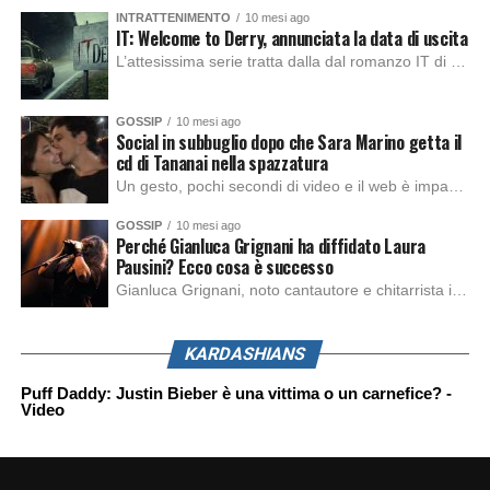
INTRATTENIMENTO
10 mesi ago
IT: Welcome to Derry, annunciata la data di uscita
L’attesissima serie tratta dalla dal romanzo IT di Stephen King, arriverà anche in Italia, molto prima del previsto, dato che nei giorni precedenti HBO Max ha rivelato la data di uscita negli Stati Uniti, è giunto il momento anche per l’Italia. La nuova serie drammatica creata dal regista Andy Muschietti, basata sul romanzo best seller […]
GOSSIP
10 mesi ago
Social in subbuglio dopo che Sara Marino getta il
cd di Tananai nella spazzatura
Un gesto, pochi secondi di video e il web è impazzito. Nella serata di domenica, Sara Marino, ex compagna di Tananai, ha pubblicato su Instagram una storia che non lasciava spazio a interpretazioni: il cd del cantante finiva dritto nella spazzatura. Un segnale forte e simbolico allo stesso tempo. Questa vicenda arriva dopo altre indicazioni […]
GOSSIP
10 mesi ago
Perché Gianluca Grignani ha diffidato Laura
Pausini? Ecco cosa è successo
Gianluca Grignani, noto cantautore e chitarrista italiano, ha recentemente inviato una diffida formale a Laura Pausini. Al centro dello scontro sembra esserci il brano più amato del cantautore italiano, nonché “la mia storia tra le dita”, che la Pausina ha reinterpretato per “Io canto 2” in varie lingue (Italiano, Spagnolo, Portoghese e Francese), dichiarando pubblicamente […]
KARDASHIANS
Puff Daddy: Justin Bieber è una vittima o un carnefice? -
Video