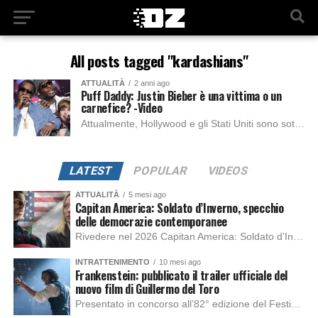
All posts tagged "kardashians"
ATTUALITÀ
2 anni ago
Puff Daddy: Justin Bieber è una vittima o un
carnefice? -Video
Attualmente, Hollywood e gli Stati Uniti sono sotto l’occhio di un ciclone mediatico. Il caso P Diddy sta diventando sempre più intricato e spaventoso considerando tutti...
LATEST
POPULAR
VIDEOS
ATTUALITÀ
5 mesi ago
Capitan America: Soldato d’Inverno, specchio
delle democrazie contemporanee
Rivedere nel 2026 Capitan America: Soldato d’Inverno, fa notare elementi delle democrazie moderne attuali che presentano un impatto diretto con il pubblico e il richiamo della forza di volontà e il pensiero critico del singolo. Captain America: Soldato d’Inverno (Captain America: The Winter Soldier nella versione originale) è il secondo film del supereroe della Marvel […]
INTRATTENIMENTO
10 mesi ago
Frankenstein: pubblicato il trailer ufficiale del
nuovo film di Guillermo del Toro
Presentato in concorso all’82° edizione del Festival del Cinema di Venezia, con l’impeccabile interpretazione di Oscar Isaac, Jacob Elordi, Mia Goth e Christoph Waltz, è stato pubblicato il trailer finale della nuova trasposizione cinematografica di Frankenstein firmata dal regista Guillermo del Toro. Sarà disponibile in anteprima nei cinema selezionati dal 22 ottobre e sulla piattaforma […]