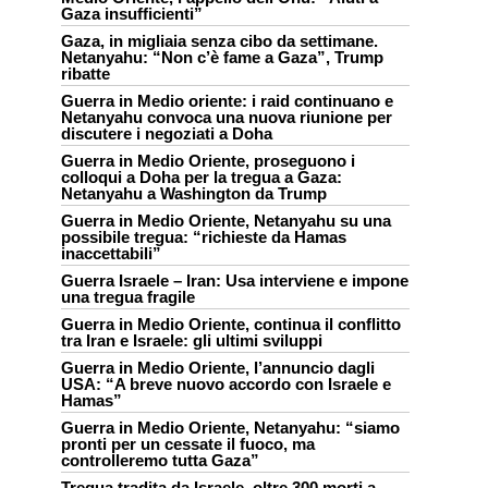
Gaza insufficienti”
Gaza, in migliaia senza cibo da settimane.
Netanyahu: “Non c’è fame a Gaza”, Trump
ribatte
Guerra in Medio oriente: i raid continuano e
Netanyahu convoca una nuova riunione per
discutere i negoziati a Doha
Guerra in Medio Oriente, proseguono i
colloqui a Doha per la tregua a Gaza:
Netanyahu a Washington da Trump
Guerra in Medio Oriente, Netanyahu su una
possibile tregua: “richieste da Hamas
inaccettabili”
Guerra Israele – Iran: Usa interviene e impone
una tregua fragile
Guerra in Medio Oriente, continua il conflitto
tra Iran e Israele: gli ultimi sviluppi
Guerra in Medio Oriente, l’annuncio dagli
USA: “A breve nuovo accordo con Israele e
Hamas”
Guerra in Medio Oriente, Netanyahu: “siamo
pronti per un cessate il fuoco, ma
controlleremo tutta Gaza”
Tregua tradita da Israele, oltre 300 morti a