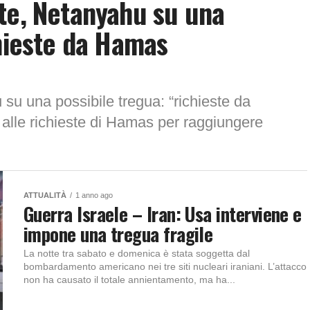
te, Netanyahu su una
chieste da Hamas
su una possibile tregua: “richieste da
 alle richieste di Hamas per raggiungere
ATTUALITÀ
1 anno ago
Guerra Israele – Iran: Usa interviene e
impone una tregua fragile
La notte tra sabato e domenica è stata soggetta dal
bombardamento americano nei tre siti nucleari iraniani. L’attacco
non ha causato il totale annientamento, ma ha...