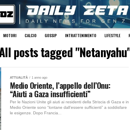
MOTORI
CALCIO
GOSSIP
INTRATTENIMENTO
LIFESTYLE
All posts tagged "Netanyahu
ATTUALITÀ
1 anno ago
Medio Oriente, l’appello dell’Onu:
“Aiuti a Gaza insufficienti”
Per le Nazioni Unite gli aiuti ai residenti della Striscia di Gaza e in
Medio Oriente sono “lontane dall’essere sufficienti” a soddisfare
le esigenze. Dopo Francia...