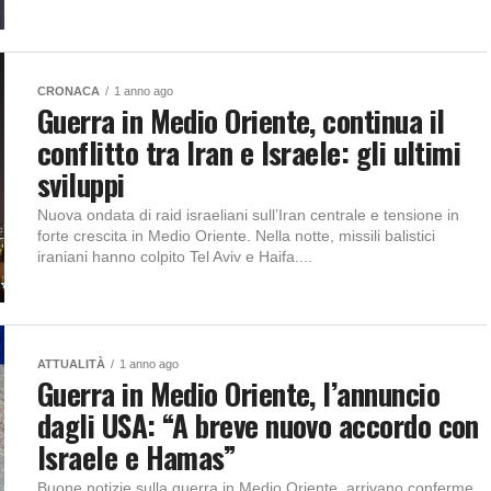
CRONACA
1 anno ago
Guerra in Medio Oriente, continua il
conflitto tra Iran e Israele: gli ultimi
sviluppi
Nuova ondata di raid israeliani sull’Iran centrale e tensione in
forte crescita in Medio Oriente. Nella notte, missili balistici
iraniani hanno colpito Tel Aviv e Haifa....
ATTUALITÀ
1 anno ago
Guerra in Medio Oriente, l’annuncio
dagli USA: “A breve nuovo accordo con
Israele e Hamas”
Buone notizie sulla guerra in Medio Oriente, arrivano conferme