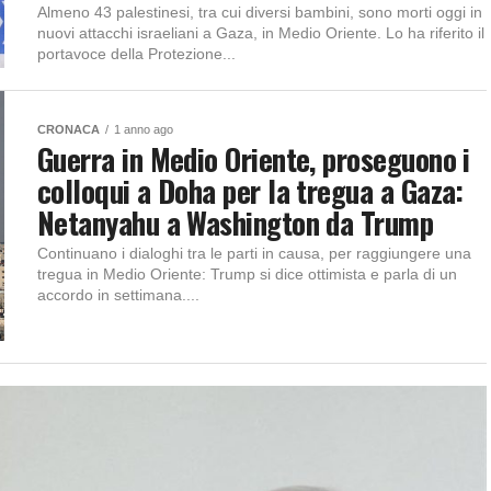
Almeno 43 palestinesi, tra cui diversi bambini, sono morti oggi in
nuovi attacchi israeliani a Gaza, in Medio Oriente. Lo ha riferito il
portavoce della Protezione...
CRONACA
1 anno ago
Guerra in Medio Oriente, proseguono i
colloqui a Doha per la tregua a Gaza:
Netanyahu a Washington da Trump
Continuano i dialoghi tra le parti in causa, per raggiungere una
tregua in Medio Oriente: Trump si dice ottimista e parla di un
accordo in settimana....