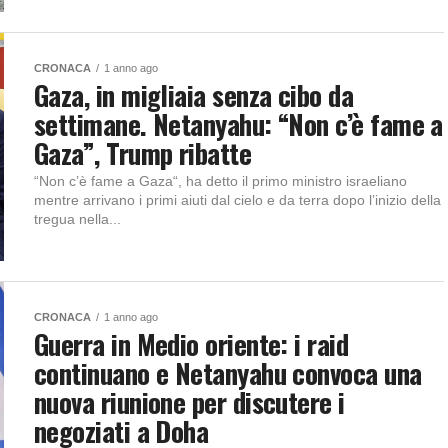
CRONACA
1 anno ago
Gaza, in migliaia senza cibo da
settimane. Netanyahu: “Non c’è fame a
Gaza”, Trump ribatte
“Non c’è fame a Gaza“, ha detto il primo ministro israeliano
mentre arrivano i primi aiuti dal cielo e da terra dopo l’inizio della
tregua nella...
CRONACA
1 anno ago
Guerra in Medio oriente: i raid
continuano e Netanyahu convoca una
nuova riunione per discutere i
negoziati a Doha