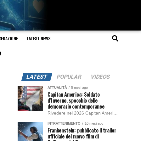
REDAZIONE
LATEST NEWS
"
LATEST
POPULAR
VIDEOS
ATTUALITÀ
5 mesi ago
Capitan America: Soldato
d’Inverno, specchio delle
democrazie contemporanee
Rivedere nel 2026 Capitan America: Soldato d’Inverno, fa notare elementi delle democrazie moderne attuali che presentano un impatto diretto con il pubblico e il richiamo della forza di volontà e il pensiero critico del singolo. Captain America: Soldato d’Inverno (Captain America: The Winter Soldier nella versione originale) è il secondo film del supereroe della Marvel […]
INTRATTENIMENTO
10 mesi ago
Frankenstein: pubblicato il trailer
ufficiale del nuovo film di