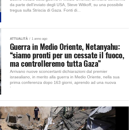
da parte dell’inviato degli USA, Steve Witkoff, su una possibile
tregua sulla Striscia di Gaza. Fonti di...
ATTUALITÀ
1 anno ago
Guerra in Medio Oriente, Netanyahu:
“siamo pronti per un cessate il fuoco,
ma controlleremo tutta Gaza”
Arrivano nuove sconcertanti dichiarazioni dal premier
israealiano, in merito alla guerra in Medio Oriente, nella sua
prima conferenza dopo 163 giorni, aprendo ad una nuova
tregua...