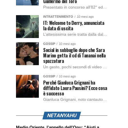
Guillermo del Toro
Presentato in concorso all’82° edizione del Festival del Cinema di Venezia, con l’impeccabile interpretazione di Oscar Isaac, Jacob Elordi, Mia Goth e Christoph Waltz, è stato pubblicato il trailer finale della nuova trasposizione cinematografica di Frankenstein firmata dal regista Guillermo del Toro. Sarà disponibile in anteprima nei cinema selezionati dal 22 ottobre e sulla piattaforma […]
INTRATTENIMENTO
10 mesi ago
IT: Welcome to Derry, annunciata
la data di uscita
L’attesissima serie tratta dalla dal romanzo IT di Stephen King, arriverà anche in Italia, molto prima del previsto, dato che nei giorni precedenti HBO Max ha rivelato la data di uscita negli Stati Uniti, è giunto il momento anche per l’Italia. La nuova serie drammatica creata dal regista Andy Muschietti, basata sul romanzo best seller […]
GOSSIP
10 mesi ago
Social in subbuglio dopo che Sara
Marino getta il cd di Tananai nella
spazzatura
Un gesto, pochi secondi di video e il web è impazzito. Nella serata di domenica, Sara Marino, ex compagna di Tananai, ha pubblicato su Instagram una storia che non lasciava spazio a interpretazioni: il cd del cantante finiva dritto nella spazzatura. Un segnale forte e simbolico allo stesso tempo. Questa vicenda arriva dopo altre indicazioni […]
GOSSIP
10 mesi ago
Perché Gianluca Grignani ha
diffidato Laura Pausini? Ecco cosa
è successo
Gianluca Grignani, noto cantautore e chitarrista italiano, ha recentemente inviato una diffida formale a Laura Pausini. Al centro dello scontro sembra esserci il brano più amato del cantautore italiano, nonché “la mia storia tra le dita”, che la Pausina ha reinterpretato per “Io canto 2” in varie lingue (Italiano, Spagnolo, Portoghese e Francese), dichiarando pubblicamente […]
NETANYAHU
Medio Oriente, l’appello dell’Onu: “Aiuti a