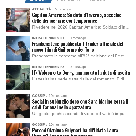
ATTUALITÀ
5 mesi ago
Capitan America: Soldato d’Inverno, specchio
delle democrazie contemporanee
Rivedere nel 2026 Capitan America: Soldato d’Inverno, fa notare elementi delle democrazie moderne attuali che presentano un impatto diretto con il pubblico e il richiamo della forza di volontà e il pensiero critico del singolo. Captain America: Soldato d’Inverno (Captain America: The Winter Soldier nella versione originale) è il secondo film del supereroe della Marvel […]
INTRATTENIMENTO
10 mesi ago
Frankenstein: pubblicato il trailer ufficiale del
nuovo film di Guillermo del Toro
Presentato in concorso all’82° edizione del Festival del Cinema di Venezia, con l’impeccabile interpretazione di Oscar Isaac, Jacob Elordi, Mia Goth e Christoph Waltz, è stato pubblicato il trailer finale della nuova trasposizione cinematografica di Frankenstein firmata dal regista Guillermo del Toro. Sarà disponibile in anteprima nei cinema selezionati dal 22 ottobre e sulla piattaforma […]
INTRATTENIMENTO
10 mesi ago
IT: Welcome to Derry, annunciata la data di uscita
L’attesissima serie tratta dalla dal romanzo IT di Stephen King, arriverà anche in Italia, molto prima del previsto, dato che nei giorni precedenti HBO Max ha rivelato la data di uscita negli Stati Uniti, è giunto il momento anche per l’Italia. La nuova serie drammatica creata dal regista Andy Muschietti, basata sul romanzo best seller […]
GOSSIP
10 mesi ago
Social in subbuglio dopo che Sara Marino getta il
cd di Tananai nella spazzatura
Un gesto, pochi secondi di video e il web è impazzito. Nella serata di domenica, Sara Marino, ex compagna di Tananai, ha pubblicato su Instagram una storia che non lasciava spazio a interpretazioni: il cd del cantante finiva dritto nella spazzatura. Un segnale forte e simbolico allo stesso tempo. Questa vicenda arriva dopo altre indicazioni […]
GOSSIP
10 mesi ago
Perché Gianluca Grignani ha diffidato Laura