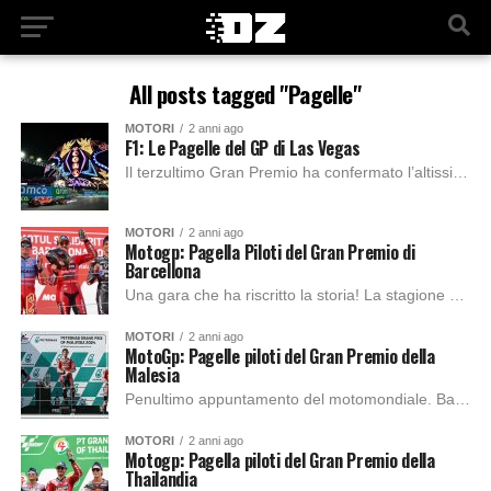
All posts tagged "Pagelle"
MOTORI
2 anni ago
F1: Le Pagelle del GP di Las Vegas
Il terzultimo Gran Premio ha confermato l’altissimo livello di competitività della Formula 1. Il circuito di Las Vegas ha fatto da teatro a duelli epici e...
MOTORI
2 anni ago
Motogp: Pagella Piloti del Gran Premio di
Barcellona
Una gara che ha riscritto la storia! La stagione di Motogp 2024 si è appena conclusa con un duello all’ultimo respiro che ha visto trionfare Jorge...
MOTORI
2 anni ago
MotoGp: Pagelle piloti del Gran Premio della
Malesia
Penultimo appuntamento del motomondiale. Bagnaia vince in Malesia e tenta la rimonta in vetta alla classifica su Jorge Martin. Il pilota spagnolo è a un passo...
MOTORI
2 anni ago
Motogp: Pagella piloti del Gran Premio della
Thailandia