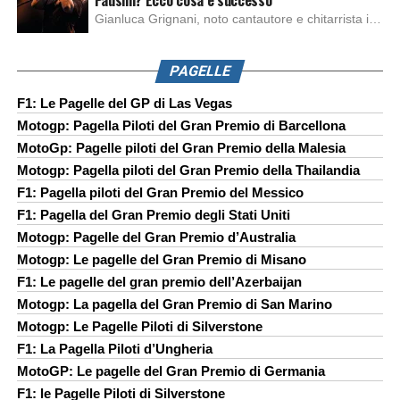
Pausini? Ecco cosa è successo
Gianluca Grignani, noto cantautore e chitarrista italiano, ha recentemente inviato una diffida formale a Laura Pausini. Al centro dello scontro sembra esserci il brano più amato del cantautore italiano, nonché “la mia storia tra le dita”, che la Pausina ha reinterpretato per “Io canto 2” in varie lingue (Italiano, Spagnolo, Portoghese e Francese), dichiarando pubblicamente […]
PAGELLE
F1: Le Pagelle del GP di Las Vegas
Motogp: Pagella Piloti del Gran Premio di Barcellona
MotoGp: Pagelle piloti del Gran Premio della Malesia
Motogp: Pagella piloti del Gran Premio della Thailandia
F1: Pagella piloti del Gran Premio del Messico
F1: Pagella del Gran Premio degli Stati Uniti
Motogp: Pagelle del Gran Premio d’Australia
Motogp: Le pagelle del Gran Premio di Misano
F1: Le pagelle del gran premio dell’Azerbaijan
Motogp: La pagella del Gran Premio di San Marino
Motogp: Le Pagelle Piloti di Silverstone
F1: La Pagella Piloti d’Ungheria
MotoGP: Le pagelle del Gran Premio di Germania
F1: le Pagelle Piloti di Silverstone