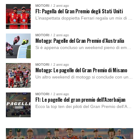
MOTORI
2 anni ago
F1: Pagella del Gran Premio degli Stati Uniti
L’inaspettata doppietta Ferrari regala un mix di emozioni ai Tifosi di tutto il mondo, mentre la bagarre tra Verstappen e Norris diventa sempre più dura. Portano...
MOTORI
2 anni ago
Motogp: Pagelle del Gran Premio d’Australia
Si è appena concluso un weekend pieno di emozioni, sorprese e delusioni. Il Gran Premio al Phillip Island vede il trionfo di Marc Marquez con una...
MOTORI
2 anni ago
Motogp: Le pagelle del Gran Premio di Misano
Un altro weekend di motogp si conclude con un risultato stupefacente. Tutti pensavano che il Gran Premio si sarebbe chiuso con la vittoria di Jorge Martin,...
MOTORI
2 anni ago
F1: Le pagelle del gran premio dell’Azerbaijan
Ecco la top ten dei piloti del Gran Premio dell’Azerbaijan Oscar Piastri, voto 10 e lode Il piede è pesantissimo e il pensiero altrettanto veloce e...