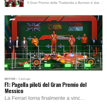
Il Gran Premio della Thailandia a Buriram è stato caratterizzato da molte cadute, come quella di Marc Marquez, il quale mentre combatteva per la seconda posizione...
MOTORI
2 anni ago
F1: Pagella piloti del Gran Premio del
Messico
La Ferrari torna finalmente a vincere in Messico dopo anni di digiuno, l’ultimo era stato Alain Prost. Il vero protagonista di questo weekend è stato Carlos...