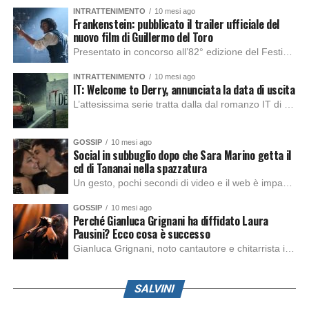
INTRATTENIMENTO
10 mesi ago
Frankenstein: pubblicato il trailer ufficiale del
nuovo film di Guillermo del Toro
Presentato in concorso all’82° edizione del Festival del Cinema di Venezia, con l’impeccabile interpretazione di Oscar Isaac, Jacob Elordi, Mia Goth e Christoph Waltz, è stato pubblicato il trailer finale della nuova trasposizione cinematografica di Frankenstein firmata dal regista Guillermo del Toro. Sarà disponibile in anteprima nei cinema selezionati dal 22 ottobre e sulla piattaforma […]
INTRATTENIMENTO
10 mesi ago
IT: Welcome to Derry, annunciata la data di uscita
L’attesissima serie tratta dalla dal romanzo IT di Stephen King, arriverà anche in Italia, molto prima del previsto, dato che nei giorni precedenti HBO Max ha rivelato la data di uscita negli Stati Uniti, è giunto il momento anche per l’Italia. La nuova serie drammatica creata dal regista Andy Muschietti, basata sul romanzo best seller […]
GOSSIP
10 mesi ago
Social in subbuglio dopo che Sara Marino getta il
cd di Tananai nella spazzatura
Un gesto, pochi secondi di video e il web è impazzito. Nella serata di domenica, Sara Marino, ex compagna di Tananai, ha pubblicato su Instagram una storia che non lasciava spazio a interpretazioni: il cd del cantante finiva dritto nella spazzatura. Un segnale forte e simbolico allo stesso tempo. Questa vicenda arriva dopo altre indicazioni […]
GOSSIP
10 mesi ago
Perché Gianluca Grignani ha diffidato Laura
Pausini? Ecco cosa è successo
Gianluca Grignani, noto cantautore e chitarrista italiano, ha recentemente inviato una diffida formale a Laura Pausini. Al centro dello scontro sembra esserci il brano più amato del cantautore italiano, nonché “la mia storia tra le dita”, che la Pausina ha reinterpretato per “Io canto 2” in varie lingue (Italiano, Spagnolo, Portoghese e Francese), dichiarando pubblicamente […]
SALVINI