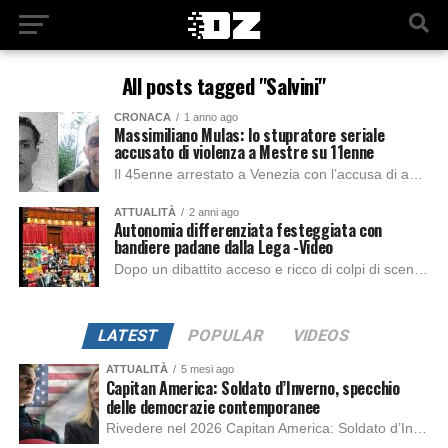
All posts tagged "Salvini"
CRONACA
1 anno ago
Massimiliano Mulas: lo stupratore seriale
accusato di violenza a Mestre su 11enne
Il 45enne arrestato a Venezia con l’accusa di aver violentato una bambina di 11 anni, risulta avere anche molti altri precedenti specifici sui reati sessuali. La...
ATTUALITÀ
2 anni ago
Autonomia differenziata festeggiata con
bandiere padane dalla Lega -Video
Dopo un dibattito acceso e ricco di colpi di scena, è stato approvato il disegno di legge sull’Autonomia Differenziata. Ma ciò che ha catturato l’attenzione di...
LATEST
POPULAR
VIDEOS
ATTUALITÀ
5 mesi ago
Capitan America: Soldato d’Inverno, specchio
delle democrazie contemporanee
Rivedere nel 2026 Capitan America: Soldato d’Inverno, fa notare elementi delle democrazie moderne attuali che presentano un impatto diretto con il pubblico e il richiamo della forza di volontà e il pensiero critico del singolo. Captain America: Soldato d’Inverno (Captain America: The Winter Soldier nella versione originale) è il secondo film del supereroe della Marvel […]