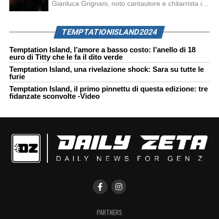
Gianluca Grignani, noto cantautore e chitarrista italiano, ha recentemente inviato una diffida formale a Laura Pausini. Al centro dello scontro sembra esserci il brano più amato del cantautore italiano, nonché “la mia storia tra le dita”, che la Pausina ha reinterpretato per “Io canto 2” in varie lingue (Italiano, Spagnolo, Portoghese e Francese), dichiarando pubblicamente […]
TEMPTATIONISLAND2024
Temptation Island, l’amore a basso costo: l’anello di 18
euro di Titty che le fa il dito verde
Temptation Island, una rivelazione shock: Sara su tutte le
furie
Temptation Island, il primo pinnettu di questa edizione: tre
fidanzate sconvolte -Video
PARTNERS