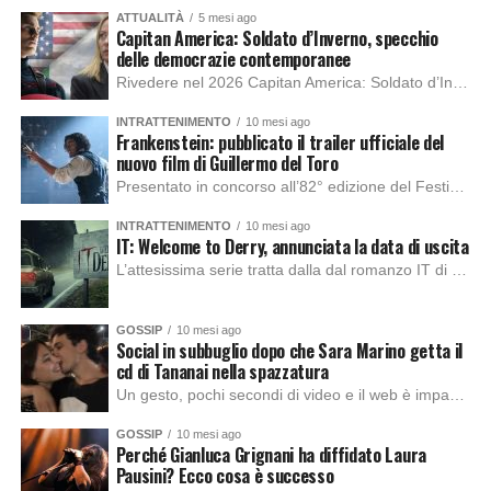
ATTUALITÀ
5 mesi ago
Capitan America: Soldato d’Inverno, specchio
delle democrazie contemporanee
Rivedere nel 2026 Capitan America: Soldato d’Inverno, fa notare elementi delle democrazie moderne attuali che presentano un impatto diretto con il pubblico e il richiamo della forza di volontà e il pensiero critico del singolo. Captain America: Soldato d’Inverno (Captain America: The Winter Soldier nella versione originale) è il secondo film del supereroe della Marvel […]
INTRATTENIMENTO
10 mesi ago
Frankenstein: pubblicato il trailer ufficiale del
nuovo film di Guillermo del Toro
Presentato in concorso all’82° edizione del Festival del Cinema di Venezia, con l’impeccabile interpretazione di Oscar Isaac, Jacob Elordi, Mia Goth e Christoph Waltz, è stato pubblicato il trailer finale della nuova trasposizione cinematografica di Frankenstein firmata dal regista Guillermo del Toro. Sarà disponibile in anteprima nei cinema selezionati dal 22 ottobre e sulla piattaforma […]
INTRATTENIMENTO
10 mesi ago
IT: Welcome to Derry, annunciata la data di uscita
L’attesissima serie tratta dalla dal romanzo IT di Stephen King, arriverà anche in Italia, molto prima del previsto, dato che nei giorni precedenti HBO Max ha rivelato la data di uscita negli Stati Uniti, è giunto il momento anche per l’Italia. La nuova serie drammatica creata dal regista Andy Muschietti, basata sul romanzo best seller […]
GOSSIP
10 mesi ago
Social in subbuglio dopo che Sara Marino getta il
cd di Tananai nella spazzatura
Un gesto, pochi secondi di video e il web è impazzito. Nella serata di domenica, Sara Marino, ex compagna di Tananai, ha pubblicato su Instagram una storia che non lasciava spazio a interpretazioni: il cd del cantante finiva dritto nella spazzatura. Un segnale forte e simbolico allo stesso tempo. Questa vicenda arriva dopo altre indicazioni […]
GOSSIP
10 mesi ago
Perché Gianluca Grignani ha diffidato Laura
Pausini? Ecco cosa è successo