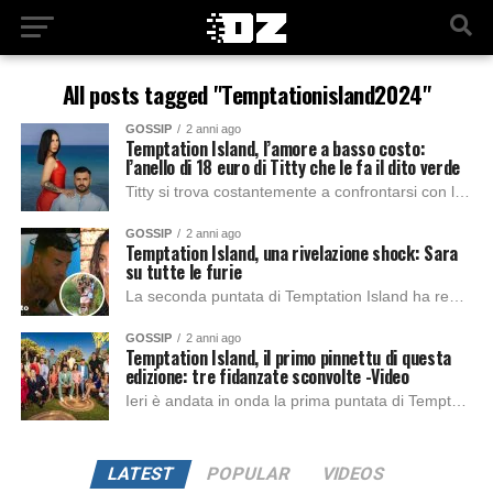
All posts tagged "Temptationisland2024"
GOSSIP
2 anni ago
Temptation Island, l’amore a basso costo:
l’anello di 18 euro di Titty che le fa il dito verde
Titty si trova costantemente a confrontarsi con la crescente vicinanza tra il suo compagno Antonio e la single Sara, portando ad un momento di sfogo durante...
GOSSIP
2 anni ago
Temptation Island, una rivelazione shock: Sara
su tutte le furie
La seconda puntata di Temptation Island ha regalato momenti esplosivi. Dopo il mancato falò di confronto tra Titty e Antonio, un nuovo colpo di scena ha...
GOSSIP
2 anni ago
Temptation Island, il primo pinnettu di questa
edizione: tre fidanzate sconvolte -Video
Ieri è andata in onda la prima puntata di Temptation Island e, come sempre, i colpi di scena non sono mancati sin dall’inizio. Dopo il primo...
LATEST
POPULAR
VIDEOS