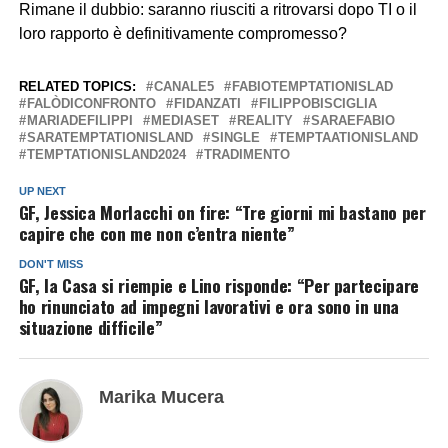
Rimane il dubbio: saranno riusciti a ritrovarsi dopo TI o il
loro rapporto è definitivamente compromesso?
RELATED TOPICS:
CANALE5
FABIOTEMPTATIONISLAD
FALÒDICONFRONTO
FIDANZATI
FILIPPOBISCIGLIA
MARIADEFILIPPI
MEDIASET
REALITY
SARAEFABIO
SARATEMPTATIONISLAND
SINGLE
TEMPTAATIONISLAND
TEMPTATIONISLAND2024
TRADIMENTO
UP NEXT
GF, Jessica Morlacchi on fire: “Tre giorni mi bastano per
capire che con me non c’entra niente”
DON'T MISS
GF, la Casa si riempie e Lino risponde: “Per partecipare
ho rinunciato ad impegni lavorativi e ora sono in una
situazione difficile”
Marika Mucera