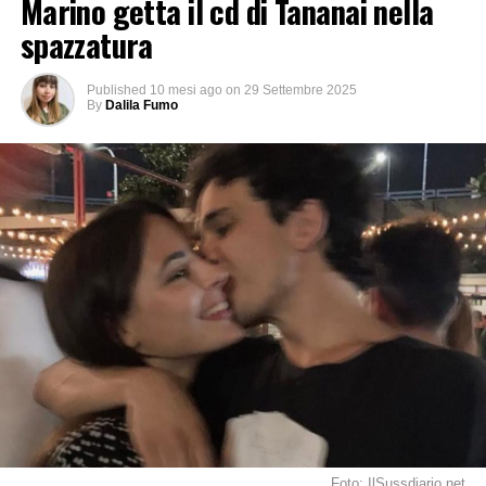
Marino getta il cd di Tananai nella
spazzatura
Published
10 mesi ago
on
29 Settembre 2025
By
Dalila Fumo
Foto: IlSussdiario.net