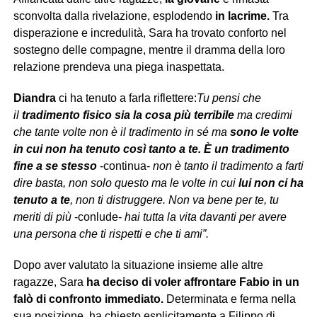
sconvolta dalla rivelazione, esplodendo
in lacrime.
Tra
disperazione e incredulità, Sara ha trovato conforto nel
sostegno delle compagne, mentre il dramma della loro
relazione prendeva una piega inaspettata.
Diandra
ci ha tenuto a farla riflettere:
Tu pensi che
il
tradimento fisico sia la cosa più terribile
ma credimi
che tante volte non è il tradimento in sé ma
sono le volte
in cui non ha tenuto così tanto a te.
È un tradimento
fine a se stesso
-continua-
non è tanto il tradimento a farti
dire basta, non solo questo ma le volte in cui
lui non ci ha
tenuto a te
, non ti distruggere. Non va bene per te, tu
meriti di più
-conlude-
hai tutta la vita davanti per avere
una persona che ti rispetti e che ti ami”.
Dopo aver valutato la situazione insieme alle altre
ragazze, Sara
ha deciso di voler affrontare Fabio in un
falò di confronto immediato.
Determinata e ferma nella
sua posizione, ha chiesto esplicitamente a Filippo di