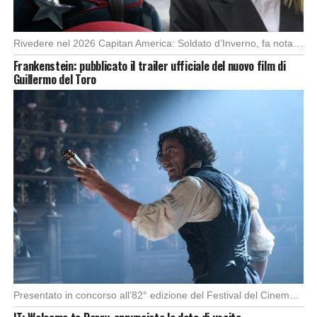
Rivedere nel 2026 Capitan America: Soldato d’Inverno, fa notare elementi delle democrazie moderne attuali che […]
Frankenstein: pubblicato il trailer ufficiale del nuovo film di
Guillermo del Toro
Presentato in concorso all’82° edizione del Festival del Cinema di Venezia, con l’impeccabile interpretazione di […]