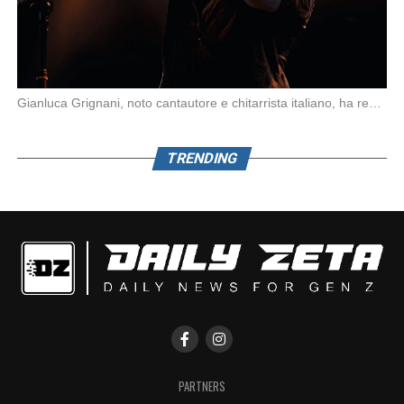
Gianluca Grignani, noto cantautore e chitarrista italiano, ha recentemente inviato una diffida formale a Laura […]
TRENDING
PARTNERS