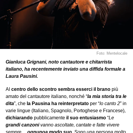
Foto: Mentelocale
Gianluca Grignani, noto cantautore e chitarrista
italiano, ha recentemente inviato una diffida formale a
Laura Pausini.
Al
centro dello scontro
sembra esserci
il brano
più
amato del cantautore italiano, nonché “
la mia storia tra le
dita
”, che
la Pausina ha reinterpretato
per “
Io canto 2
” in
varie lingue (Italiano, Spagnolo, Portoghese e Francese),
dichiarando
pubblicamente
il suo entusiasmo
“
Le
grandi canzoni
vanno ascoltate, cantate e fatte vivere
sempre…
ognuno
a modo suo.
Sono una persona molto