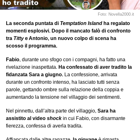
Foto: Novella2000.it
La seconda puntata di
Temptation Island
ha regalato
momenti esplosivi. Dopo il mancato falò di confronto
tra
Titty
e Antonio, un nuovo colpo di scena ha
scosso il programma.
Fabio
, durante uno sfogo con i compagni, ha fatto una
rivelazione inaspettata.
Ha confessato di aver tradito la
fidanzata Sara a giugno.
La confessione, arrivata
durante un confronto intenso, ha lasciato tutti senza
parole, gettando ombre sulla relazione della coppia e
aumentando la tensione nel villaggio dei sentimenti.
Nel pinnettu, dall’altra parte del villaggio,
Sara ha
assistito al video
shock
in cui Fabio, con disarmante
fierezza, confessa di averla tradita.
Affiancata dalle altre ragazze,
la giovane
è rimasta