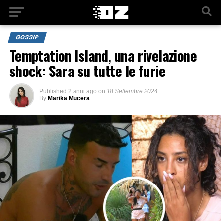
GOSSIP
Temptation Island, una rivelazione
shock: Sara su tutte le furie
Published
2 anni ago
on
18 Settembre 2024
By
Marika Mucera