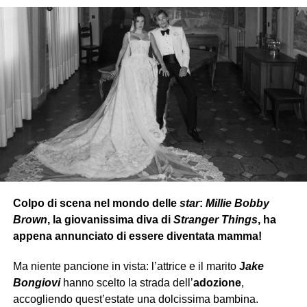
Nella versione di
Pausini
,
invece
, diventa: “
E se davvero
non vuoi dirmi che
hai sbagliato
, ricorda a volte un uomo
va anche perdonato.”
Una parola
che, per Grignani
modifica
totalmente
il
senso del brano
.
L’etichetta
Warner Chappell Music Italiana ha
allora
esortato
le parti
a un accordo
pacifico
,
per poter
arrivare ad una chiusura cordiale della faccenda.
Colpo di scena nel mondo delle
star
:
Millie Bobby
Brown
, la giovanissima diva di
Stranger Things
, ha
appena annunciato di essere diventata mamma!
Ma niente pancione in vista: l’attrice e il marito
J
ake
Bongiovi
hanno scelto la strada dell’
adozione
,
accogliendo quest’estate una dolcissima bambina.