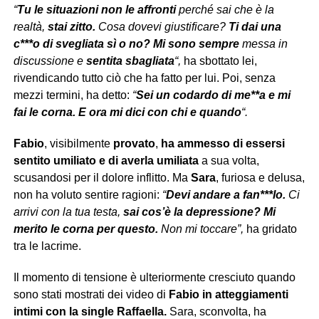
“
Tu le situazioni non le affronti
perché sai che è la
realtà,
stai zitto.
Cosa dovevi giustificare?
Ti dai una
c***o di svegliata sì o no?
Mi sono sempre
messa in
discussione e
sentita sbagliata
“,
ha sbottato lei,
rivendicando tutto ciò che ha fatto per lui. Poi, senza
mezzi termini, ha detto:
“
Sei un codardo di me**a e mi
fai le corna. E ora mi dici con chi e quando
“.
Fabio
, visibilmente
provato
,
ha ammesso di essersi
sentito umiliato e di averla umiliata
a sua volta,
scusandosi per il dolore inflitto. Ma
Sara
, furiosa e delusa,
non ha voluto sentire ragioni:
“
Devi andare a fan***lo.
Ci
arrivi con la tua testa,
sai cos’è la depressione? Mi
merito le corna per questo.
Non mi toccare”,
ha gridato
tra le lacrime.
Il momento di tensione è ulteriormente cresciuto quando
sono stati mostrati dei video di
Fabio in atteggiamenti
intimi con la single Raffaella.
Sara, sconvolta, ha