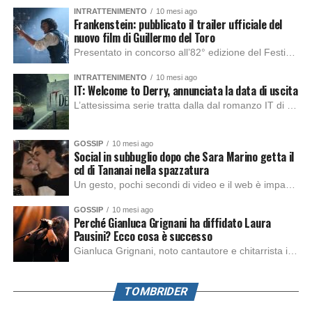
INTRATTENIMENTO
10 mesi ago
Frankenstein: pubblicato il trailer ufficiale del
nuovo film di Guillermo del Toro
Presentato in concorso all’82° edizione del Festival del Cinema di Venezia, con l’impeccabile interpretazione di Oscar Isaac, Jacob Elordi, Mia Goth e Christoph Waltz, è stato pubblicato il trailer finale della nuova trasposizione cinematografica di Frankenstein firmata dal regista Guillermo del Toro. Sarà disponibile in anteprima nei cinema selezionati dal 22 ottobre e sulla piattaforma […]
INTRATTENIMENTO
10 mesi ago
IT: Welcome to Derry, annunciata la data di uscita
L’attesissima serie tratta dalla dal romanzo IT di Stephen King, arriverà anche in Italia, molto prima del previsto, dato che nei giorni precedenti HBO Max ha rivelato la data di uscita negli Stati Uniti, è giunto il momento anche per l’Italia. La nuova serie drammatica creata dal regista Andy Muschietti, basata sul romanzo best seller […]
GOSSIP
10 mesi ago
Social in subbuglio dopo che Sara Marino getta il
cd di Tananai nella spazzatura
Un gesto, pochi secondi di video e il web è impazzito. Nella serata di domenica, Sara Marino, ex compagna di Tananai, ha pubblicato su Instagram una storia che non lasciava spazio a interpretazioni: il cd del cantante finiva dritto nella spazzatura. Un segnale forte e simbolico allo stesso tempo. Questa vicenda arriva dopo altre indicazioni […]
GOSSIP
10 mesi ago
Perché Gianluca Grignani ha diffidato Laura
Pausini? Ecco cosa è successo
Gianluca Grignani, noto cantautore e chitarrista italiano, ha recentemente inviato una diffida formale a Laura Pausini. Al centro dello scontro sembra esserci il brano più amato del cantautore italiano, nonché “la mia storia tra le dita”, che la Pausina ha reinterpretato per “Io canto 2” in varie lingue (Italiano, Spagnolo, Portoghese e Francese), dichiarando pubblicamente […]
TOMBRIDER