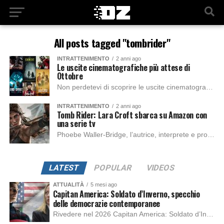
All posts tagged "tombrider"
INTRATTENIMENTO
2 anni ago
Le uscite cinematografiche più attese di
Ottobre
Non perdetevi di scoprire le uscite cinematografiche più attese di Ottobre su Netflix, Prime video e in tutte le sale cinematografiche! In questo articolo vi riportiamo...
INTRATTENIMENTO
2 anni ago
Tomb Rider: Lara Croft sbarca su Amazon con
una serie tv
Phoebe Waller-Bridge, l’autrice, interprete e produttrice che ha da poco rinnovato il suo contratto annuale con Amazon avrà il pieno controllo sulla serie tv-live action Tomb...
LATEST
POPULAR
VIDEOS
ATTUALITÀ
5 mesi ago
Capitan America: Soldato d’Inverno, specchio
delle democrazie contemporanee
Rivedere nel 2026 Capitan America: Soldato d’Inverno, fa notare elementi delle democrazie moderne attuali che presentano un impatto diretto con il pubblico e il richiamo della forza di volontà e il pensiero critico del singolo. Captain America: Soldato d’Inverno (Captain America: The Winter Soldier nella versione originale) è il secondo film del supereroe della Marvel […]