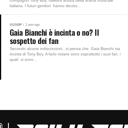
compagno Tony Boy, celebre artista della scena musicale
italiana. I futuri genitori hanno deciso...
GOSSIP
2 anni ago
Gaia Bianchi è incinta o no? Il
sospetto dei fan
Secondo alcune indiscrezioni , si pensa che Gaia Bianchi sia
incinta di Tony Boy. A farlo notare sono soprattutto i suoi fan, i
quali si sono...