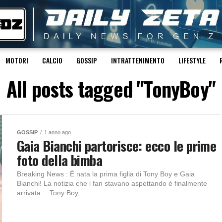
MOTORI
CALCIO
GOSSIP
INTRATTENIMENTO
LIFESTYLE
All posts tagged "TonyBoy"
GOSSIP
1 anno ago
Gaia Bianchi partorisce: ecco le prime
foto della bimba
Breaking News : È nata la prima figlia di Tony Boy e Gaia
Bianchi! La notizia che i fan stavano aspettando è finalmente
arrivata… Tony Boy,...