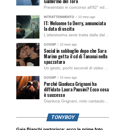
Guillermo del Toro
Presentato in concorso all’82° edizione del Festival del Cinema di Venezia, con l’impeccabile interpretazione di Oscar Isaac, Jacob Elordi, Mia Goth e Christoph Waltz, è stato pubblicato il trailer finale della nuova trasposizione cinematografica di Frankenstein firmata dal regista Guillermo del Toro. Sarà disponibile in anteprima nei cinema selezionati dal 22 ottobre e sulla piattaforma […]
INTRATTENIMENTO
10 mesi ago
IT: Welcome to Derry, annunciata
la data di uscita
L’attesissima serie tratta dalla dal romanzo IT di Stephen King, arriverà anche in Italia, molto prima del previsto, dato che nei giorni precedenti HBO Max ha rivelato la data di uscita negli Stati Uniti, è giunto il momento anche per l’Italia. La nuova serie drammatica creata dal regista Andy Muschietti, basata sul romanzo best seller […]
GOSSIP
10 mesi ago
Social in subbuglio dopo che Sara
Marino getta il cd di Tananai nella
spazzatura
Un gesto, pochi secondi di video e il web è impazzito. Nella serata di domenica, Sara Marino, ex compagna di Tananai, ha pubblicato su Instagram una storia che non lasciava spazio a interpretazioni: il cd del cantante finiva dritto nella spazzatura. Un segnale forte e simbolico allo stesso tempo. Questa vicenda arriva dopo altre indicazioni […]
GOSSIP
10 mesi ago
Perché Gianluca Grignani ha
diffidato Laura Pausini? Ecco cosa
è successo
Gianluca Grignani, noto cantautore e chitarrista italiano, ha recentemente inviato una diffida formale a Laura Pausini. Al centro dello scontro sembra esserci il brano più amato del cantautore italiano, nonché “la mia storia tra le dita”, che la Pausina ha reinterpretato per “Io canto 2” in varie lingue (Italiano, Spagnolo, Portoghese e Francese), dichiarando pubblicamente […]
TONYBOY
Gaia Bianchi partorisce: ecco le prime foto