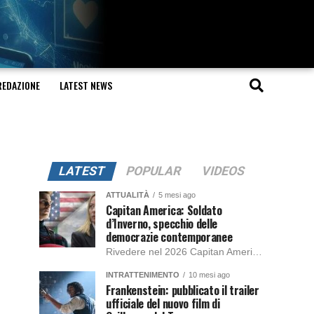
REDAZIONE
LATEST NEWS
LATEST
POPULAR
VIDEOS
ATTUALITÀ
5 mesi ago
Capitan America: Soldato
d’Inverno, specchio delle
democrazie contemporanee
Rivedere nel 2026 Capitan America: Soldato d’Inverno, fa notare elementi delle democrazie moderne attuali che presentano un impatto diretto con il pubblico e il richiamo della forza di volontà e il pensiero critico del singolo. Captain America: Soldato d’Inverno (Captain America: The Winter Soldier nella versione originale) è il secondo film del supereroe della Marvel […]
INTRATTENIMENTO
10 mesi ago
Frankenstein: pubblicato il trailer
ufficiale del nuovo film di