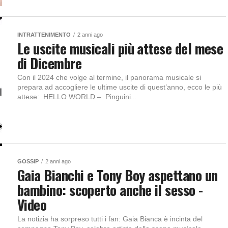
INTRATTENIMENTO
2 anni ago
Le uscite musicali più attese del mese
di Dicembre
Con il 2024 che volge al termine, il panorama musicale si
prepara ad accogliere le ultime uscite di quest’anno, ecco le più
attese: HELLO WORLD – Pinguini...
GOSSIP
2 anni ago
Gaia Bianchi e Tony Boy aspettano un
bambino: scoperto anche il sesso -
Video
La notizia ha sorpreso tutti i fan: Gaia Bianca è incinta del