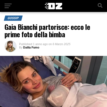
GOSSIP
Gaia Bianchi partorisce: ecco le
prime foto della bimba
Published
1 anno ago
on
6 Marzo 2025
By
Dalila Fumo