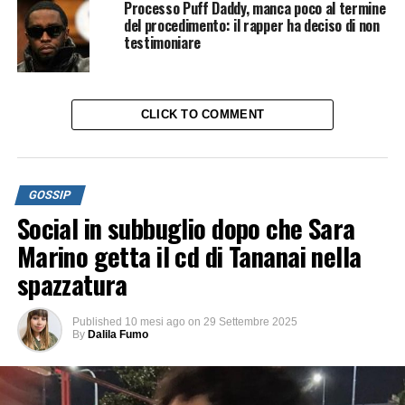
Processo Puff Daddy, manca poco al termine
del procedimento: il rapper ha deciso di non
testimoniare
CLICK TO COMMENT
GOSSIP
Social in subbuglio dopo che Sara
Marino getta il cd di Tananai nella
spazzatura
Published
10 mesi ago
on
29 Settembre 2025
By
Dalila Fumo