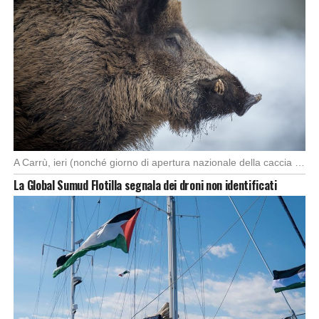
A Carrù, ieri (nonché giorno di apertura nazionale della caccia al cinghiale), è morto un […]
La Global Sumud Flotilla segnala dei droni non identificati