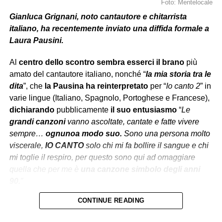
Foto: Mentelocale
Gianluca Grignani, noto cantautore e chitarrista
italiano, ha recentemente inviato una diffida formale a
Laura Pausini.
Al
centro dello scontro
sembra esserci
il brano
più
amato del cantautore italiano, nonché “
la mia storia tra le
dita
”, che
la Pausina ha reinterpretato
per “
Io canto 2
” in
varie lingue (Italiano, Spagnolo, Portoghese e Francese),
dichiarando
pubblicamente
il suo entusiasmo
“
Le
grandi canzoni
vanno ascoltate, cantate e fatte vivere
sempre…
ognuno
a modo suo.
Sono una persona molto
viscerale,
IO CANTO
solo chi mi fa bollire il sangue e chi
mi toglie il respiro, per questo sono qui ad omaggiare
quella che per me è
una
canzone
simbolo degli anni
90.
”
CONTINUE READING
Secondo la
Warner Chappell Music
le modifiche
sarebbero
state
autorizzate
, come spiega la stessa