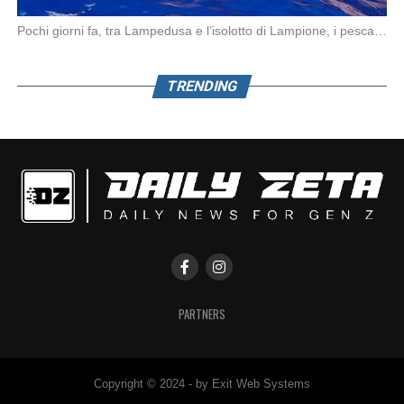
Pochi giorni fa, tra Lampedusa e l’isolotto di Lampione, i pescatori del motopeschereccio Andrea Doria […]
TRENDING
PARTNERS
Copyright © 2024 - by Exit Web Systems