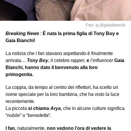
Foto: ig @gaaiabianchii
Breaking News
:
È nata la prima figlia di Tony Boy e
Gaia Bianchi!
La notizia che i fan stavano aspettando è finalmente
arrivata…
Tony Boy
, il celebre
rapper
,
e
l’influencer
Gaia
Bianchi, hanno dato il benvenuto alla loro
primogenita.
La coppia, da tempo al centro dei riflettori, ha scelto un
nome speciale per la loro bambina, che ha visto la luce
recentemente.
La piccola
si chiama
Arya
, che in alcune culture significa
“
nobile
” o “
benedetta
“.
I fan
, naturalmente,
non vedono l’ora di vedere la