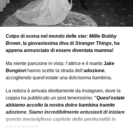
esortato
le parti
a un accordo
pacifico
,
per poter
arrivare ad una chiusura cordiale della faccenda.
Colpo di scena nel mondo delle
star
:
Millie Bobby
Brown
, la giovanissima diva di
Stranger Things
, ha
appena annunciato di essere diventata mamma!
Ma niente pancione in vista: l’attrice e il marito
J
ake
Bongiovi
hanno scelto la strada dell’
adozione
,
accogliendo quest’estate una dolcissima bambina.
La notizia è arrivata direttamente da
Instagram
, dove la
coppia ha pubblicato un post tenerissimo:
“Quest’estate
abbiamo accolto la nostra dolce bambina tramite
adozione. Siamo incredibilmente entusiasti di iniziare
questo meraviglioso capitolo della genitorialità in
pace e privacy”.