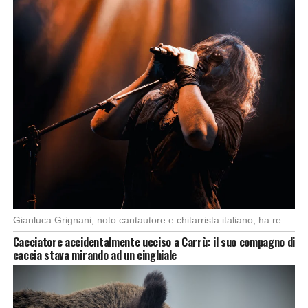
Gianluca Grignani, noto cantautore e chitarrista italiano, ha recentemente inviato una diffida formale a Laura […]
Cacciatore accidentalmente ucciso a Carrù: il suo compagno di
caccia stava mirando ad un cinghiale