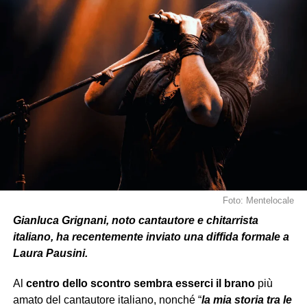
La rapidità con cui la storia è stata cancellata ha
lasciato molti interrogativi
:
è stato un ripensamento?
Un momento di rabbia
a caldo?
O
forse
il desiderio di
lanciare un messaggio
forte
senza lasciarlo
online
troppo
a lungo?
Foto: Mentelocale
Gianluca Grignani, noto cantautore e chitarrista
italiano, ha recentemente inviato una diffida formale a
Laura Pausini.
Al
centro dello scontro
sembra esserci
il brano
più
amato del cantautore italiano, nonché “
la mia storia tra le