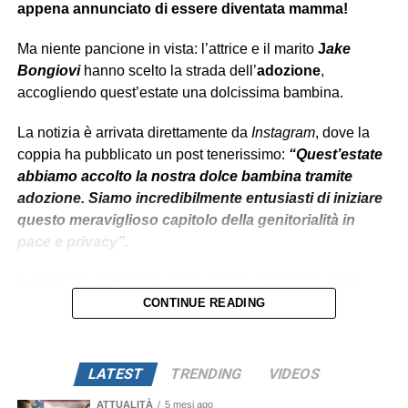
appena annunciato di essere diventata mamma!
Ma niente pancione in vista: l’attrice e il marito
J
ake
Bongiovi
hanno scelto la strada dell’
adozione
,
accogliendo quest’estate una dolcissima bambina.
La notizia è arrivata direttamente da
Instagram
, dove la
coppia ha pubblicato un post tenerissimo:
“Quest’estate
abbiamo accolto la nostra dolce bambina tramite
adozione. Siamo incredibilmente entusiasti di iniziare
questo meraviglioso capitolo della genitorialità in
pace e privacy”.
Il
web
è già
impazzito
:
Millie
e
Jake
, sposati da poco,
sono sempre stati una delle coppie più amate e
CONTINUE READING
chiacchierate del momento. E adesso, con l’arrivo della
piccola, sembrano pronti a vivere il loro
“happy ever after”.
LATEST
TRENDING
VIDEOS
Curiosità che fa sorridere: proprio come sua mamma
ATTUALITÀ
5 mesi ago