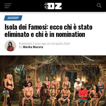
GOSSIP
Isola dei Famosi: ecco chi è stato
eliminato e chi è in nomination
Published
2 anni ago
on
16 Aprile 2024
By
Marika Mucera