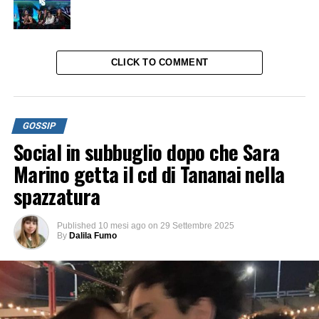
CLICK TO COMMENT
GOSSIP
Social in subbuglio dopo che Sara
Marino getta il cd di Tananai nella
spazzatura
Published
10 mesi ago
on
29 Settembre 2025
By
Dalila Fumo