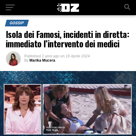
GOSSIP
Isola dei Famosi, incidenti in diretta:
immediato l’intervento dei medici
Published
2 anni ago
on
16 Aprile 2024
By
Marika Mucera