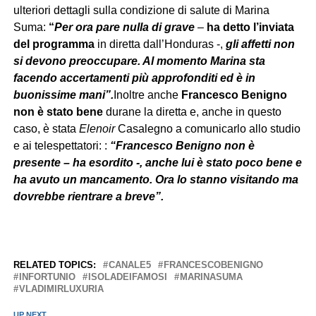
ulteriori dettagli sulla condizione di salute di Marina
Suma:
“
Per ora pare nulla di grave
–
ha detto l’inviata
del programma
in diretta dall’Honduras -,
gli affetti non
si devono preoccupare. Al momento Marina sta
facendo accertamenti più approfonditi ed è in
buonissime mani”.
Inoltre anche
Francesco
Benigno
non è stato bene
durane la diretta e, anche in questo
caso, è stata
Elenoir
Casalegno a comunicarlo allo studio
e ai telespettatori: :
“Francesco Benigno non è
presente – ha esordito -, anche lui è stato poco bene e
ha avuto un mancamento. Ora lo stanno visitando ma
dovrebbe rientrare a breve”.
RELATED TOPICS:
CANALE5
FRANCESCOBENIGNO
INFORTUNIO
ISOLADEIFAMOSI
MARINASUMA
VLADIMIRLUXURIA
UP NEXT