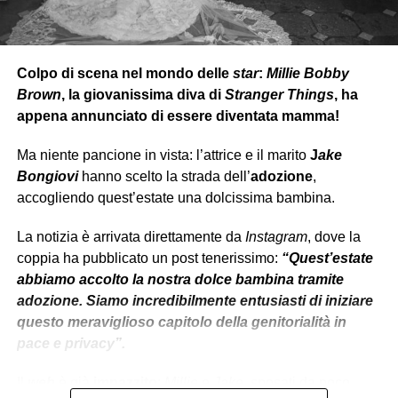
arrivare ad una chiusura cordiale della faccenda.
Colpo di scena nel mondo delle
star
:
Millie Bobby
Brown
, la giovanissima diva di
Stranger Things
, ha
appena annunciato di essere diventata mamma!
Ma niente pancione in vista: l’attrice e il marito
J
ake
Bongiovi
hanno scelto la strada dell’
adozione
,
accogliendo quest’estate una dolcissima bambina.
La notizia è arrivata direttamente da
Instagram
, dove la
coppia ha pubblicato un post tenerissimo:
“Quest’estate
abbiamo accolto la nostra dolce bambina tramite
adozione. Siamo incredibilmente entusiasti di iniziare
questo meraviglioso capitolo della genitorialità in
pace e privacy”.
Il
web
è già
impazzito
:
Millie
e
Jake
, sposati da poco,