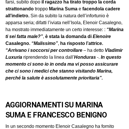
farsi, subito dopo
il ragazzo ha tirato troppo la corda
strattonando
troppo
Marina Suma
e
facendola cadere
all’indietro.
Sin da subito la natura dell’infortunio è
apparsa seria; difatti l’iviata nell’Isola, Elenoir Casalegno,
ha mostrato immediatamente un certo interesse: :
“Marina
ti sei fatta male?”
,
è stata la domanda di
Elenoire
Casalegno.
“Malissimo”
,
ha risposto l’attrice.
“Arrivano i soccorsi per controllare
– ha detto
Vladimir
Luxuria
riprendendo la linea dall’
Hondu
ra
s
-.
In questo
momento ci sono io in onda ma vi posso assicurare
che ci sono i medici che stanno visitando Marina,
perché la salute è assolutamente prioritaria”.
AGGIORNAMENTI SU MARINA
SUMA E FRANCESCO BENIGNO
In un secondo momento Elenoir Casalegno ha fornito