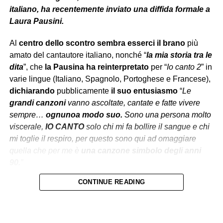
italiano, ha recentemente inviato una diffida formale a
Laura Pausini.
Al
centro dello scontro
sembra esserci
il brano
più
amato del cantautore italiano, nonché “
la mia storia tra le
dita
”, che
la Pausina ha reinterpretato
per “
Io canto 2
” in
varie lingue (Italiano, Spagnolo, Portoghese e Francese),
dichiarando
pubblicamente
il suo entusiasmo
“
Le
grandi canzoni
vanno ascoltate, cantate e fatte vivere
sempre…
ognuno
a modo suo.
Sono una persona molto
viscerale,
IO CANTO
solo chi mi fa bollire il sangue e chi
mi toglie il respiro, per questo sono qui ad omaggiare
quella che per me è
una
canzone
simbolo degli anni
90.
”
CONTINUE READING
Secondo la
Warner Chappell Music
le modifiche
sarebbero
state
autorizzate
, come spiega la stessa
Pausini, sostenendo di aver informato il collega mesi
prima
tramite un editore.