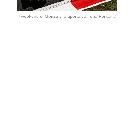
Il weekend di Monza si è aperto con una Ferrari subito sugli scudi. Nella prima […]