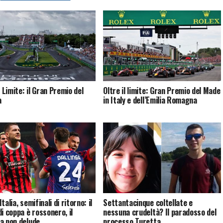
l Limite: il Gran Premio del
Oltre il limite: Gran Premio del Made
a
in Italy e dell’Emilia Romagna
talia, semifinali di ritorno: il
Settantacinque coltellate e
di coppa è rossonero, il
nessuna crudeltà? Il paradosso del
a non delude
processo Turetta