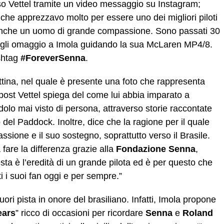
so Vettel tramite un video messaggio su Instagram;
che apprezzavo molto per essere uno dei migliori piloti
 anche un uomo di grande compassione. Sono passati 30
ergli omaggio a Imola guidando la sua McLaren MP4/8.
shtag
#ForeverSenna
.
ttina, nel quale è presente una foto che rappresenta
ost Vettel spiega del come lui abbia imparato a
dolo mai visto di persona, attraverso storie raccontate
del Paddock. Inoltre, dice che la ragione per il quale
ssione e il suo sostegno, soprattutto verso il Brasile.
are la differenza grazie alla
Fondazione Senna
,
sta è l’eredità di un grande pilota ed è per questo che
i i suoi fan oggi e per sempre.”
 fuori pista in onore del brasiliano. Infatti, Imola propone
ears
” ricco di occasioni per ricordare
Senna
e
Roland