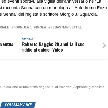
 ed eventi sportivi, alla vigilia dell’anniversario ne “La
i
racconta Senna con un monologo all’Autodromo Enzo
ere Senna” del regista e scrittore Giorgio J. Squarcia.
RIALE
FORMULA 1
IMOLA
SEBASTIAN VETTEL
UP NEXT
Juventus
Roberto Baggio: 20 anni fa il suo
addio al calcio -Video
icazione all'università degli studi di Palermo. Aspirante giornalista
.
YOU MAY LIKE