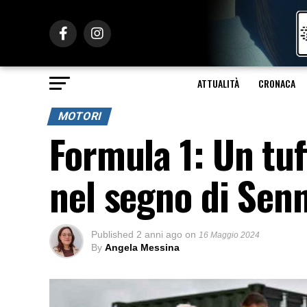
ATTUALITÀ
CRONACA
MOTORI
Formula 1: Un tuf
nel segno di Sen
Published
2 anni ago
on
16 Maggio 2024
By
Angela Messina