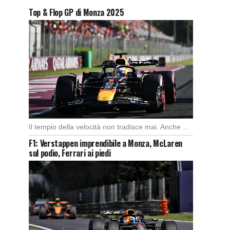
Top & Flop GP di Monza 2025
Il tempio della velocità non tradisce mai. Anche quest’anno il Gran Premio d’Italia ha offerto […]
F1: Verstappen imprendibile a Monza, McLaren
sul podio, Ferrari ai piedi