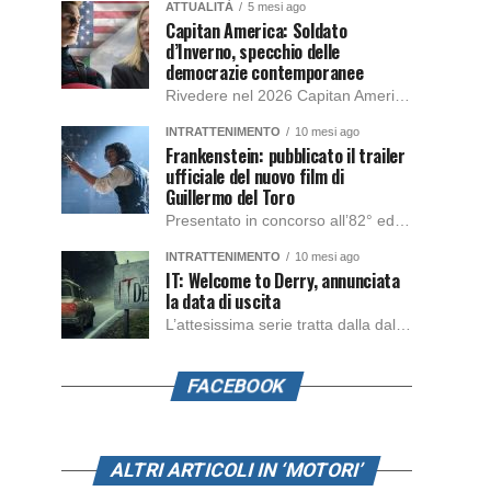
ATTUALITÀ
5 mesi ago
Capitan America: Soldato
d’Inverno, specchio delle
democrazie contemporanee
Rivedere nel 2026 Capitan America: Soldato d’Inverno, fa notare elementi delle democrazie moderne attuali che presentano un impatto diretto con il pubblico e il richiamo della forza di volontà e il pensiero critico del singolo. Captain America: Soldato d’Inverno (Captain America: The Winter Soldier nella versione originale) è il secondo film del supereroe della Marvel […]
INTRATTENIMENTO
10 mesi ago
Frankenstein: pubblicato il trailer
ufficiale del nuovo film di
Guillermo del Toro
Presentato in concorso all’82° edizione del Festival del Cinema di Venezia, con l’impeccabile interpretazione di Oscar Isaac, Jacob Elordi, Mia Goth e Christoph Waltz, è stato pubblicato il trailer finale della nuova trasposizione cinematografica di Frankenstein firmata dal regista Guillermo del Toro. Sarà disponibile in anteprima nei cinema selezionati dal 22 ottobre e sulla piattaforma […]
INTRATTENIMENTO
10 mesi ago
IT: Welcome to Derry, annunciata
la data di uscita
L’attesissima serie tratta dalla dal romanzo IT di Stephen King, arriverà anche in Italia, molto prima del previsto, dato che nei giorni precedenti HBO Max ha rivelato la data di uscita negli Stati Uniti, è giunto il momento anche per l’Italia. La nuova serie drammatica creata dal regista Andy Muschietti, basata sul romanzo best seller […]
FACEBOOK
ALTRI ARTICOLI IN ‘MOTORI’