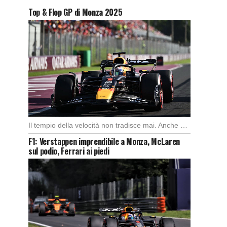
Top & Flop GP di Monza 2025
Il tempio della velocità non tradisce mai. Anche quest’anno il Gran Premio d’Italia ha offerto […]
F1: Verstappen imprendibile a Monza, McLaren
sul podio, Ferrari ai piedi