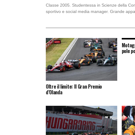
Classe 2005. Studentessa in Scienze della Comun
sportivo e social media manager. Grande appas
Motogp
pole po
Oltre il limite: Il Gran Premio
d’Olanda