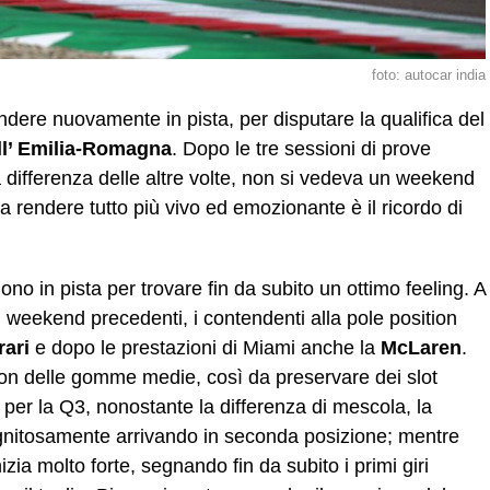
foto: autocar india
dere nuovamente in pista, per disputare la qualifica del
ell’ Emilia-Romagna
. Dopo le tre sessioni di prove
a differenza delle altre volte, non si vedeva un weekend
 rendere tutto più vivo ed emozionante è il ricordo di
ndono in pista per trovare fin da subito un ottimo feeling. A
i weekend precedenti, i contendenti alla pole position
rari
e dopo le prestazioni di Miami anche la
McLaren
.
e con delle gomme medie, così da preservare dei slot
er la Q3, nonostante la differenza di mescola, la
ignitosamente arrivando in seconda posizione; mentre
zia molto forte, segnando fin da subito i primi giri