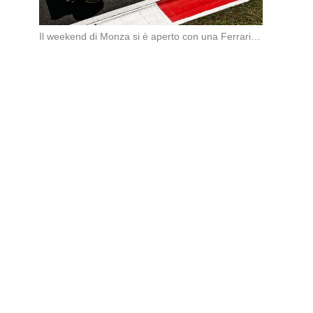
Il weekend di Monza si è aperto con una Ferrari subito sugli scudi. Nella prima […]