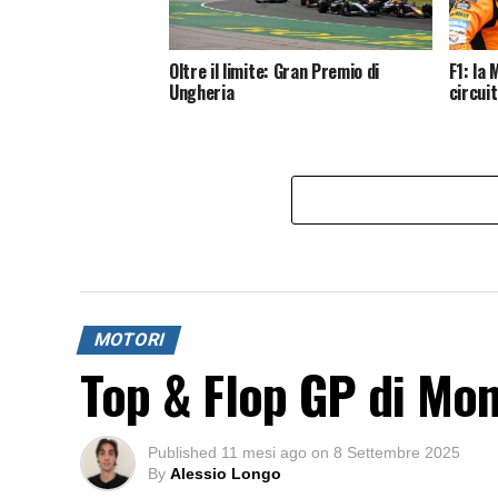
Oltre il limite: Gran Premio di
F1: la
Ungheria
circui
MOTORI
Top & Flop GP di Mo
Published
11 mesi ago
on
8 Settembre 2025
By
Alessio Longo