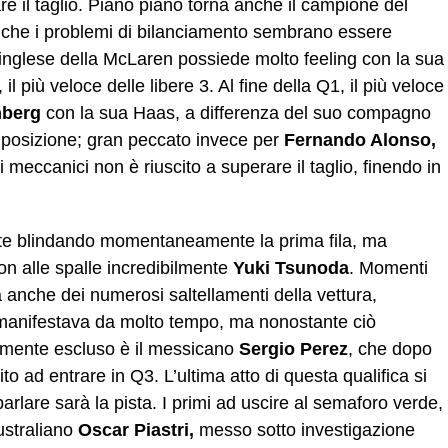
re il taglio. Piano piano torna anche il campione del
 che i problemi di bilanciamento sembrano essere
l’inglese della McLaren possiede molto feeling con la sua
, il più veloce delle libere 3. Al fine della Q1, il più veloce
nberg
con la sua Haas, a differenza del suo compagno
 posizione; gran peccato invece per
Fernando Alonso,
i meccanici non è riuscito a superare il taglio, finendo in
rte blindando momentaneamente la prima fila, ma
n alle spalle incredibilmente
Yuki Tsunoda
. Momenti
 anche dei numerosi saltellamenti della vettura,
manifestava da molto tempo, ma nonostante ciò
bilmente escluso è il messicano
Sergio Perez
, che dopo
ito ad entrare in Q3. L’ultima atto di questa qualifica si
lare sarà la pista. I primi ad uscire al semaforo verde,
australiano
Oscar Piastri,
messo sotto investigazione