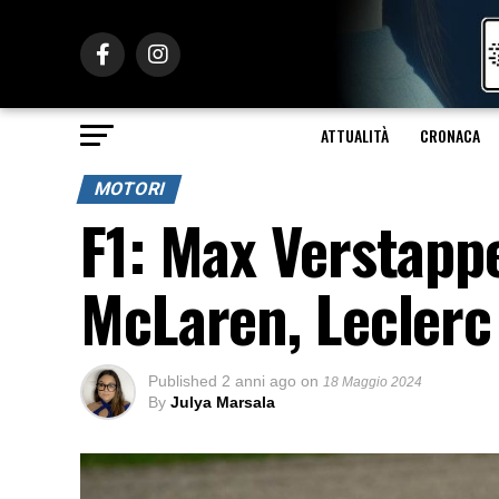
ATTUALITÀ
CRONACA
MOTORI
F1: Max Verstapp
McLaren, Leclerc
Published
2 anni ago
on
18 Maggio 2024
By
Julya Marsala