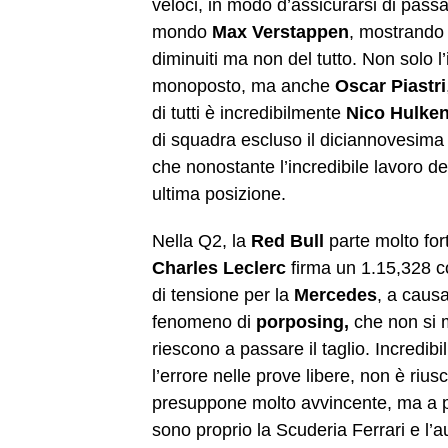
veloci, in modo d’assicurarsi di passa
mondo
Max Verstappen
, mostrando
diminuiti ma non del tutto. Non solo 
monoposto, ma anche
Oscar Piastri
di tutti è incredibilmente
Nico Hulke
di squadra escluso il diciannovesima
che nonostante l’incredibile lavoro de
ultima posizione.
Nella Q2, la
Red Bull
parte molto fo
Charles Leclerc
firma un 1.15,328 co
di tensione per la
Mercedes
, a causa
fenomeno di
porposing,
che non si 
riescono a passare il taglio. Incredi
l’errore nelle prove libere, non è riusc
presuppone molto avvincente, ma a par
sono proprio la Scuderia Ferrari e l’