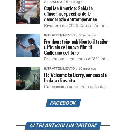
ATTUALITÀ
5 mesi ago
Capitan America: Soldato
d’Inverno, specchio delle
democrazie contemporanee
Rivedere nel 2026 Capitan America: Soldato d’Inverno, fa notare elementi delle democrazie moderne attuali che presentano un impatto diretto con il pubblico e il richiamo della forza di volontà e il pensiero critico del singolo. Captain America: Soldato d’Inverno (Captain America: The Winter Soldier nella versione originale) è il secondo film del supereroe della Marvel […]
INTRATTENIMENTO
10 mesi ago
Frankenstein: pubblicato il trailer
ufficiale del nuovo film di
Guillermo del Toro
Presentato in concorso all’82° edizione del Festival del Cinema di Venezia, con l’impeccabile interpretazione di Oscar Isaac, Jacob Elordi, Mia Goth e Christoph Waltz, è stato pubblicato il trailer finale della nuova trasposizione cinematografica di Frankenstein firmata dal regista Guillermo del Toro. Sarà disponibile in anteprima nei cinema selezionati dal 22 ottobre e sulla piattaforma […]
INTRATTENIMENTO
10 mesi ago
IT: Welcome to Derry, annunciata
la data di uscita
L’attesissima serie tratta dalla dal romanzo IT di Stephen King, arriverà anche in Italia, molto prima del previsto, dato che nei giorni precedenti HBO Max ha rivelato la data di uscita negli Stati Uniti, è giunto il momento anche per l’Italia. La nuova serie drammatica creata dal regista Andy Muschietti, basata sul romanzo best seller […]
FACEBOOK
ALTRI ARTICOLI IN ‘MOTORI’