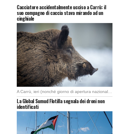
Cacciatore accidentalmente ucciso a Carrù: il
suo compagno di caccia stava mirando ad un
cinghiale
A Carrù, ieri (nonché giorno di apertura nazionale della caccia al cinghiale), è morto un […]
La Global Sumud Flotilla segnala dei droni non
identificati