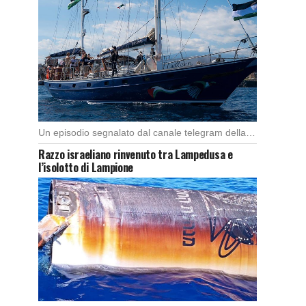
Un episodio segnalato dal canale telegram della Global Sumud Flotilla, (spedizione con l’imbarcazione di 44 […]
Razzo israeliano rinvenuto tra Lampedusa e
l’isolotto di Lampione