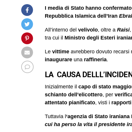
I media di Stato hanno confermato 
Repubblica Islamica dell’Iran
Ebra
All’interno del
velivolo
, oltre a
Raisi
tra cui il
Ministro degli Esteri
irani
Le
vittime
avrebbero dovuto recarsi 
inaugurare
una
raffineria
.
LA CAUSA DELLL’INCIDE
Inizialmente il
capo di stato maggio
schianto dell’elicottero
, per
verific
attentato pianificato
, visti i
rapporti
Tuttavia l
‘agenzia di Stato iraniana 
cui ha perso la vita il presidente 