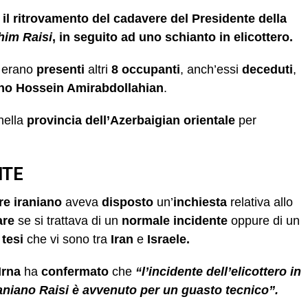
il ritrovamento del cadavere del Presidente della
him Raisi
, in seguito ad uno schianto in elicottero.
, erano
presenti
altri
8 occupanti
, anch’essi
deceduti
,
ano
Hossein Amirabdollahian
.
nella
provincia dell’Azerbaigian orientale
per
NTE
re iraniano
aveva
disposto
un’
inchiesta
relativa allo
are
se si trattava di un
normale incidente
oppure di un
 tesi
che vi sono tra
Iran
e
Israele.
Irna
ha
confermato
che
“l’incidente dell’elicottero in
iraniano Raisi è avvenuto per un guasto tecnico”.