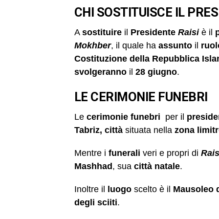
CHI SOSTITUISCE IL PRES
A
sostituire
il
Presidente
Raisi
è il
Mokhber
, il quale ha
assunto
il
ruol
Costituzione della Repubblica Isl
svolgeranno
il
28 giugno
.
LE CERIMONIE FUNEBRI
Le
cerimonie funebri
per il
preside
Tabriz,
città
situata nella
zona limitr
Mentre i
funerali
veri e propri di
Rais
Mashhad
, sua
città natale
.
Inoltre il
luogo
scelto è il
Mausoleo d
degli sciiti
.