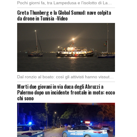
Pochi giorni fa, tra Lampedusa e l’isolotto di Lampione, i pescatori del motopeschereccio Andrea Doria […]
Greta Thunberg e la Global Sumud: nave colpita
da drone in Tunisia -Video
Dal ronzio al boato: così gli attivisti hanno vissuto l’attacco in piena notte. Nella notte […]
Morti due giovani in via duca degli Abruzzi a
Palermo dopo un incidente frontale in moto: ecco
chi sono