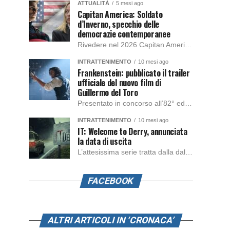
ATTUALITÀ
5 mesi ago
Capitan America: Soldato
d’Inverno, specchio delle
democrazie contemporanee
Rivedere nel 2026 Capitan America: Soldato d’Inverno, fa notare elementi delle democrazie moderne attuali che presentano un impatto diretto con il pubblico e il richiamo della forza di volontà e il pensiero critico del singolo. Captain America: Soldato d’Inverno (Captain America: The Winter Soldier nella versione originale) è il secondo film del supereroe della Marvel […]
INTRATTENIMENTO
10 mesi ago
Frankenstein: pubblicato il trailer
ufficiale del nuovo film di
Guillermo del Toro
Presentato in concorso all’82° edizione del Festival del Cinema di Venezia, con l’impeccabile interpretazione di Oscar Isaac, Jacob Elordi, Mia Goth e Christoph Waltz, è stato pubblicato il trailer finale della nuova trasposizione cinematografica di Frankenstein firmata dal regista Guillermo del Toro. Sarà disponibile in anteprima nei cinema selezionati dal 22 ottobre e sulla piattaforma […]
INTRATTENIMENTO
10 mesi ago
IT: Welcome to Derry, annunciata
la data di uscita
L’attesissima serie tratta dalla dal romanzo IT di Stephen King, arriverà anche in Italia, molto prima del previsto, dato che nei giorni precedenti HBO Max ha rivelato la data di uscita negli Stati Uniti, è giunto il momento anche per l’Italia. La nuova serie drammatica creata dal regista Andy Muschietti, basata sul romanzo best seller […]
FACEBOOK
ALTRI ARTICOLI IN ‘CRONACA’