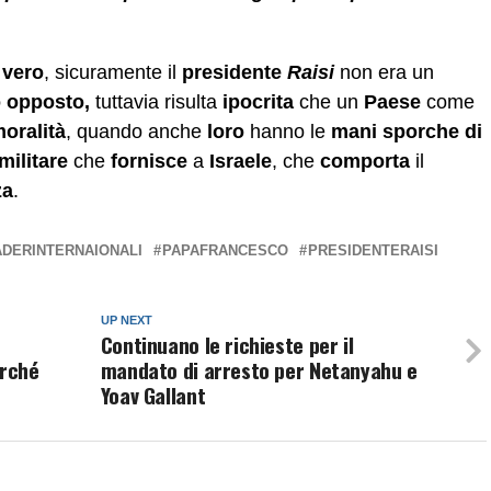
è
vero
, sicuramente il
presidente
Raisi
non era un
o opposto,
tuttavia risulta
ipocrita
che un
Paese
come
moralità
, quando anche
loro
hanno le
mani
sporche di
militare
che
fornisce
a
Israele
, che
comporta
il
za
.
ADERINTERNAIONALI
PAPAFRANCESCO
PRESIDENTERAISI
UP NEXT
Continuano le richieste per il
erché
mandato di arresto per Netanyahu e
Yoav Gallant