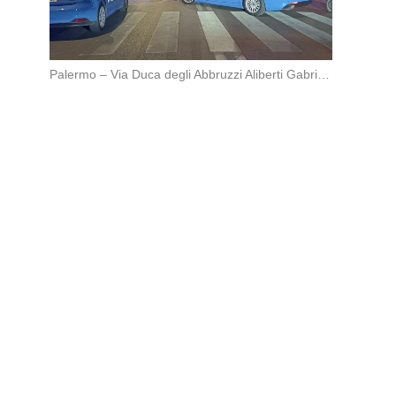
Palermo – Via Duca degli Abbruzzi Aliberti Gabriel e Lopriore Alessandro (21 e 17 anni) […]