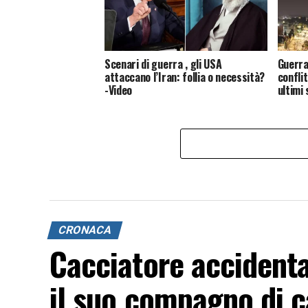
Scenari di guerra , gli USA
Guerra
attaccano l’Iran: follia o necessità?
conflit
-Video
ultimi 
CRONACA
Cacciatore accident
il suo compagno di c