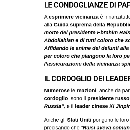
LE CONDOGLIANZE DI P
A
esprimere
vicinanza
è innanzitutt
alla
Guida suprema della Repubbli
morte del presidente Ebrahim Raisi
Abdollahian e di tutti coloro che son
Affidando le anime dei defunti alla
per coloro che piangono la loro perd
l’assicurazione della vicinanza spi
IL CORDOGLIO DEI LEADE
Numerose
le
reazioni
anche da par
cordoglio
sono il
presidente russ
Russia”
,
e il
leader cinese
XI Jinpi
Anche gli
Stati Uniti
pongono le lor
precisando che
“
Raisi aveva comunq