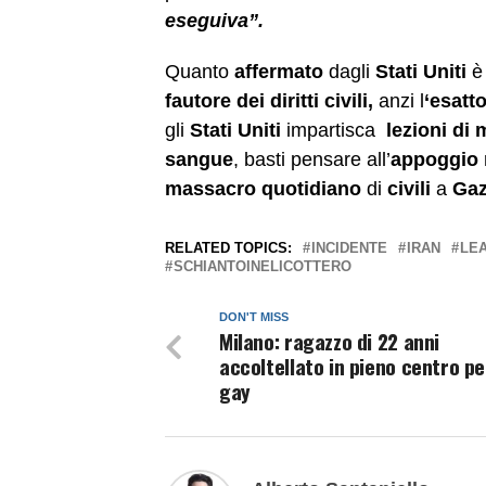
eseguiva”.
Quanto
affermato
dagli
Stati Uniti
fautore dei diritti civili,
anzi l
‘esatt
gli
Stati Uniti
impartisca
lezioni di 
sangue
, basti pensare all’
appoggio 
massacro quotidiano
di
civili
a
Ga
RELATED TOPICS:
INCIDENTE
IRAN
LE
SCHIANTOINELICOTTERO
DON'T MISS
Milano: ragazzo di 22 anni
accoltellato in pieno centro p
gay