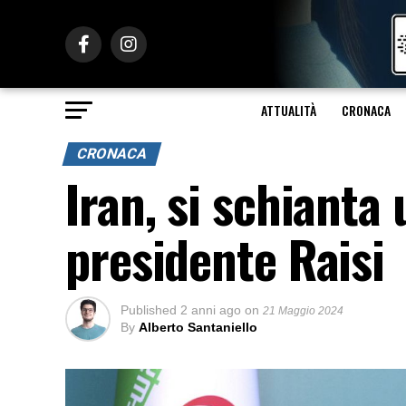
ATTUALITÀ
CRONACA
CRONACA
Iran, si schianta 
presidente Raisi
Published
2 anni ago
on
21 Maggio 2024
By
Alberto Santaniello