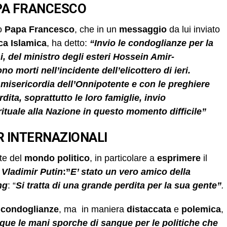
APA FRANCESCO
o
Papa Francesco
, che in un
messaggio
da lui inviato
ca
Islamica
, ha detto:
“Invio le condoglianze per la
, del ministro degli esteri Hossein Amir-
o morti nell’incidente dell’elicottero di ieri.
 misericordia dell’Onnipotente e con le preghiere
ita, soprattutto le loro famiglie, invio
rituale alla Nazione in questo momento difficile”
R INTERNAZIONALI
te del
mondo politico
, in particolare a
esprimere
il
o
Vladimir
Putin
:”
E’ stato un vero amico della
ng
: “
Si tratta di una grande perdita per la sua gente”
.
o
condoglianze
, ma in maniera
distaccata
e
polemica
,
ue le mani sporche di sangue per le politiche che