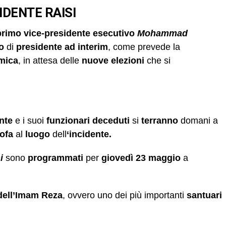
IDENTE RAISI
primo vice-presidente esecutivo
Mohammad
o
di
presidente ad interim
, come prevede la
amica
, in attesa delle
nuove elezioni
che si
nte
e i suoi
funzionari deceduti
si
terranno
domani a
ofa
al
luogo
dell
‘incidente.
i
sono
programmati
per
giovedì 23 maggio
a
ell’Imam Reza
, ovvero uno dei più importanti
santuari