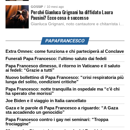
GOSSIP
10 mesi ago
Perché Gianluca Grignani ha diffidato Laura
Pausini? Ecco cosa è successo
Gianluca Grignani, noto cantautore e chitarrista italiano, ha recentemente inviato una diffida formale a Laura Pausini. Al centro dello scontro sembra esserci il brano più amato del cantautore italiano, nonché “la mia storia tra le dita”, che la Pausina ha reinterpretato per “Io canto 2” in varie lingue (Italiano, Spagnolo, Portoghese e Francese), dichiarando pubblicamente […]
PAPAFRANCESCO
Extra Omnes: come funziona e chi parteciperà al Conclave
Funerali Papa Francesco: l’ultimo saluto dai fedeli
Papa Francesco dimesso, il ritorno in Vaticano e il saluto
ai fedeli: “Grazie a tutti”
Nuovo bollettino di Papa Francesco: “crisi respiratoria più
lunga del solito, condizioni critiche”
Papa Francesco: notte tranquilla in ospedale ma “c’è chi
ha sperato che morissi”
Joe Biden e il viaggio in Italia cancellato
Gaza e le parole di Papa Francesco a riguardo: “A Gaza
sta accadendo un genocidio”
Papa Francesco contro i gay nei seminari: “Troppa
frociaggine”