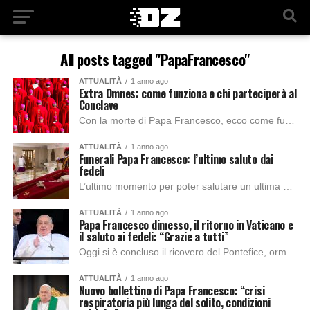
All posts tagged "PapaFrancesco"
ATTUALITÀ
1 anno ago
Extra Omnes: come funziona e chi parteciperà al
Conclave
Con la morte di Papa Francesco, ecco come funzionerà il prossimo Conclave, scoprendo tutte le regole, le tradizioni e le curiosità. Quando un Papa muore o...
ATTUALITÀ
1 anno ago
Funerali Papa Francesco: l’ultimo saluto dai
fedeli
L’ultimo momento per poter salutare un ultima volta Papa Francesco, si sono riuniti per la celebrazione funebre del pontefice oltre 400 mila fedeli, 170 vip stranieri...
ATTUALITÀ
1 anno ago
Papa Francesco dimesso, il ritorno in Vaticano e
il saluto ai fedeli: “Grazie a tutti”
Oggi si è concluso il ricovero del Pontefice, ormai al Gemelli di Roma dal 14 febbraio scorso per una polmonite bilaterale. Alle 12 sono uscite prima...
ATTUALITÀ
1 anno ago
Nuovo bollettino di Papa Francesco: “crisi
respiratoria più lunga del solito, condizioni