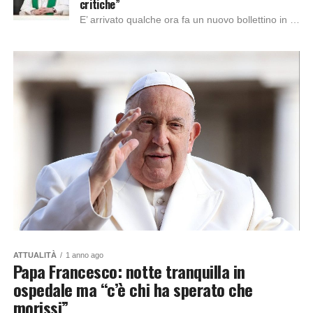
critiche”
E’ arrivato qualche ora fa un nuovo bollettino in cui le condizioni del pontefice si aggravano. La santa sede ha dichiarato:” È stato necessario applicare ossigeno...
ATTUALITÀ
1 anno ago
Papa Francesco: notte tranquilla in
ospedale ma “c’è chi ha sperato che
morissi”