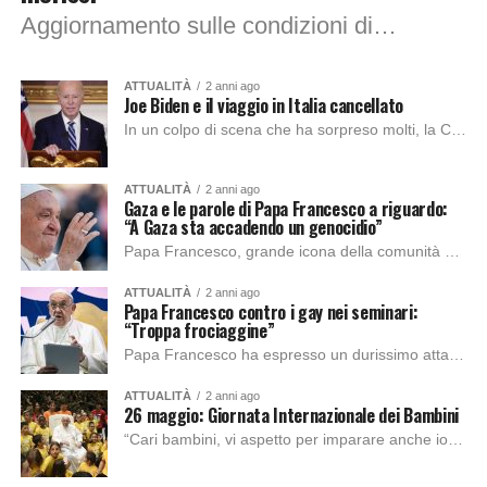
Aggiornamento sulle condizioni di salute del pontefice: dopo la diagnosi di polmonite bilaterale, il Vaticano ha diffuso un nuovo aggiornamento del Papa tramite bollettino dichiarando le...
ATTUALITÀ
2 anni ago
Joe Biden e il viaggio in Italia cancellato
In un colpo di scena che ha sorpreso molti, la Casa Bianca ha annunciato che il presidente degli Stati Uniti Joe Biden ha cancellato il suo...
ATTUALITÀ
2 anni ago
Gaza e le parole di Papa Francesco a riguardo:
“A Gaza sta accadendo un genocidio”
Papa Francesco, grande icona della comunità cristiana; ha rilasciato delle affermazioni d’impatto. Si tratta di dichiarazioni riportate direttamente in un libro dall’imminente uscita anticipato dalla Stampa...
ATTUALITÀ
2 anni ago
Papa Francesco contro i gay nei seminari:
“Troppa frociaggine”
Papa Francesco ha espresso un durissimo attacco contro la presenza degli omosessuali nei seminari. Papa Francesco è riuscito a passare in breve tempo da “Chi sono...
ATTUALITÀ
2 anni ago
26 maggio: Giornata Internazionale dei Bambini
“Cari bambini, vi aspetto per imparare anche io da voi”. Questo è il messaggio con cui Papa Francesco, nei mesi precedenti, ha annunciato che si sarebbe...