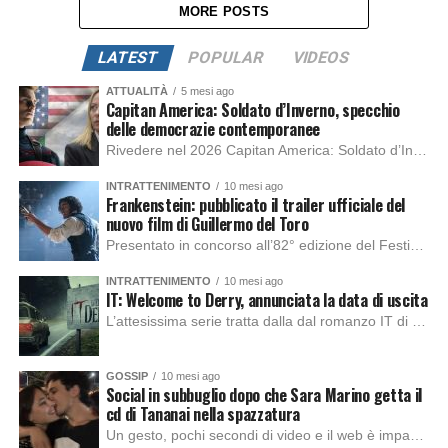
MORE POSTS
LATEST
POPULAR
VIDEOS
ATTUALITÀ
5 mesi ago
Capitan America: Soldato d’Inverno, specchio
delle democrazie contemporanee
Rivedere nel 2026 Capitan America: Soldato d’Inverno, fa notare elementi delle democrazie moderne attuali che presentano un impatto diretto con il pubblico e il richiamo della forza di volontà e il pensiero critico del singolo. Captain America: Soldato d’Inverno (Captain America: The Winter Soldier nella versione originale) è il secondo film del supereroe della Marvel […]
INTRATTENIMENTO
10 mesi ago
Frankenstein: pubblicato il trailer ufficiale del
nuovo film di Guillermo del Toro
Presentato in concorso all’82° edizione del Festival del Cinema di Venezia, con l’impeccabile interpretazione di Oscar Isaac, Jacob Elordi, Mia Goth e Christoph Waltz, è stato pubblicato il trailer finale della nuova trasposizione cinematografica di Frankenstein firmata dal regista Guillermo del Toro. Sarà disponibile in anteprima nei cinema selezionati dal 22 ottobre e sulla piattaforma […]
INTRATTENIMENTO
10 mesi ago
IT: Welcome to Derry, annunciata la data di uscita
L’attesissima serie tratta dalla dal romanzo IT di Stephen King, arriverà anche in Italia, molto prima del previsto, dato che nei giorni precedenti HBO Max ha rivelato la data di uscita negli Stati Uniti, è giunto il momento anche per l’Italia. La nuova serie drammatica creata dal regista Andy Muschietti, basata sul romanzo best seller […]
GOSSIP
10 mesi ago
Social in subbuglio dopo che Sara Marino getta il
cd di Tananai nella spazzatura
Un gesto, pochi secondi di video e il web è impazzito. Nella serata di domenica, Sara Marino, ex compagna di Tananai, ha pubblicato su Instagram una storia che non lasciava spazio a interpretazioni: il cd del cantante finiva dritto nella spazzatura. Un segnale forte e simbolico allo stesso tempo. Questa vicenda arriva dopo altre indicazioni […]