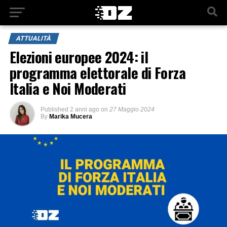
ATTUALITÀ
Elezioni europee 2024: il
programma elettorale di Forza
Italia e Noi Moderati
Published
2 anni ago
on
27 Maggio 2024
By
Marika Mucera