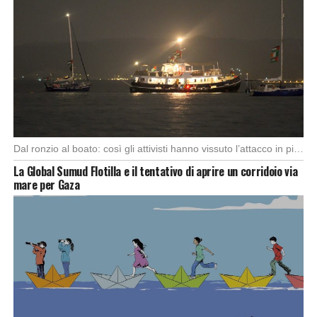
Dal ronzio al boato: così gli attivisti hanno vissuto l’attacco in piena notte. Nella notte […]
La Global Sumud Flotilla e il tentativo di aprire un corridoio via
mare per Gaza