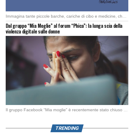
Immagina tante piccole barche, cariche di cibo e medicine, che partono da diversi porti del […]
Dal gruppo “Mia Moglie” al forum “Phica”: la lunga scia della
violenza digitale sulle donne
Il gruppo Facebook “Mia moglie” è recentemente stato chiuso da Meta in seguito alle denunce […]
TRENDING