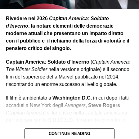
Rivedere nel 2026
Capitan America: Soldato
d’Inverno
, fa notare elementi delle democrazie
moderne attuali che presentano un impatto diretto
con il pubblico e il richiamo della forza di volontà e il
pensiero critico del singolo.
Captain America: Soldato d’Inverno
(
Captain America:
The Winter Soldier
nella versione originale) è il secondo
film del supereroe della Marvel pubblicato nel 2014,
riscontrando un enorme successo a livello globale.
Il film è ambientato a
Washington D.C
, in cui dopo i fatti
accaduti a New York degli
Avengers
,
Steve Rogers
(
Capitan America
) si traferisce nella capitale americana
per lavorare con lo
S.H.I.E.L.D
, rimanendo coinvolto in
diversi intrighi. Durante gli eventi, notiamo come Rogers
CONTINUE READING
debba
adattarsi al mondo moderno
, cambiato sia