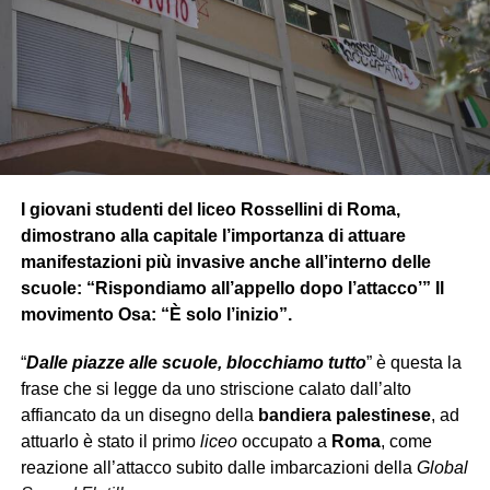
Rogers si unì nella guerra guidando il suo battaglione, ma
pagò un
caro prezzo
: la vita dei suoi compagni e il tempo
della
propria
. Dopo essersi risvegliato dal congelamento
alla fine della guerra, scopre che è stata vinta e l’Hydra
sconfitto, ma nota che il mondo non è più come lo aveva
lasciato.
Dopo essersi ambientato alla nuova realtà si unisce al
team dello S.H.I.E.L.D affiancato da
Vedova Nera
che lo
I giovani studenti del liceo Rossellini di Roma,
condurrà in diverse missioni sotto copertura. In una di
dimostrano alla capitale l’importanza di attuare
queste però si rende conto, insieme all’agente Romanoff
manifestazioni più invasive anche all’interno delle
(Vedova Nera), che dietro lo S.H.I.E.L.D c’è una
scuole: “Rispondiamo all’appello dopo l’attacco’” Il
cospirazione interna
, e scopre che l’Hydra è
movimento Osa: “È solo l’inizio”.
sopravvissuta
in segreto riuscendo a
infiltrarsi
nello
“
Dalle piazze alle scuole, blocchiamo tutto
” è questa la
S.H.I.E.L.D, rivelando anche che l’organizzazione ha
frase che si legge da uno striscione calato dall’alto
manipolato
gli eventi globali più minacciosi e letali per
affiancato da un disegno della
bandiera palestinese
, ad
decenni
.
attuarlo è stato il primo
liceo
occupato a
Roma
, come
reazione all’attacco subito dalle imbarcazioni della
Global