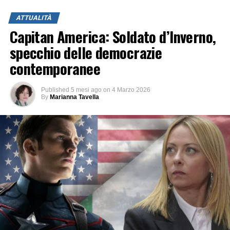
ATTUALITÀ
Capitan America: Soldato d’Inverno,
specchio delle democrazie
contemporanee
Published
5 mesi ago
on
4 Marzo 2026
By
Marianna Tavella