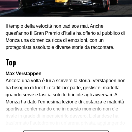
Il tempio della velocità non tradisce mai. Anche
quest’anno il Gran Premio d’Italia ha offerto al pubblico di
Monza una domenica ricca di emozioni, con un
protagonista assoluto e diverse storie da raccontare.
Top
Max Verstappen
Ancora una volta è lui a scrivere la storia. Verstappen non
ha bisogno di fuochi d’artificio: parte, gestisce, martella
quando serve e lascia solo le briciole agli avversari. A
Monza ha dato l’ennesima lezione di costanza e maturità
sportiva, confermando che in questo momento non c’è
rivale in grado di impensierirlo davvero. L’olandese ha
trasformato l’autodromo in un’arena privata, aggiungendo
un altro sigillo a una carriera che sembra non conoscere