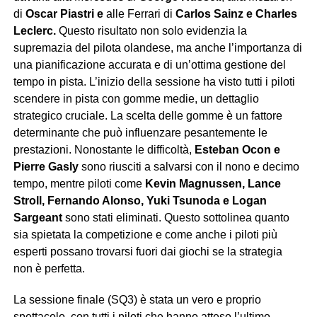
di
Oscar Piastri e
alle Ferrari di
Carlos Sainz e Charles
Leclerc.
Questo risultato non solo evidenzia la
supremazia del pilota olandese, ma anche l’importanza di
una pianificazione accurata e di un’ottima gestione del
tempo in pista. L’inizio della sessione ha visto tutti i piloti
scendere in pista con gomme medie, un dettaglio
strategico cruciale. La scelta delle gomme è un fattore
determinante che può influenzare pesantemente le
prestazioni. Nonostante le difficoltà,
Esteban Ocon e
Pierre Gasly
sono riusciti a salvarsi con il nono e decimo
tempo, mentre piloti come
Kevin Magnussen, Lance
Stroll, Fernando Alonso, Yuki Tsunoda e Logan
Sargeant
sono stati eliminati. Questo sottolinea quanto
sia spietata la competizione e come anche i piloti più
esperti possano trovarsi fuori dai giochi se la strategia
non è perfetta.
La sessione finale (SQ3) è stata un vero e proprio
spettacolo, con tutti i piloti che hanno atteso l’ultimo