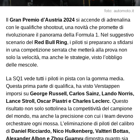
foto: automoto.it
Il
Gran Premio d’Austria 2024
si accende di adrenalina
con le qualifiche shootout, una novità che promette di
rivoluzionare il panorama della Formula 1. Nel suggestivo
scenario del
Red Bull Ring
, i piloti si preparano a sfidarsi
in una competizione serrata che metterà alla prova non
solo la velocità, ma anche le strategie, visto l’obbligo
delle mescole.
La SQ1 vede tutti i piloti in pista con la gomma media.
Questa prima parte di qualifica, ha visto Verstappen
imporsi su
George Russell, Carlos Sainz, Lando Norris,
Lance Stroll, Oscar Piastri e Charles Leclerc
. Questo
risultato non solo sottolinea la competitività del campione
del mondo, ma anche la precisione con cui i team devono
orchestrare ogni mossa. L’eliminazione di piloti del calibro
di
Daniel Ricciardo, Nico Hulkenberg, Valtteri Bottas,
Alexander Albon e Zhou Guanyu
dimostra quanto sia