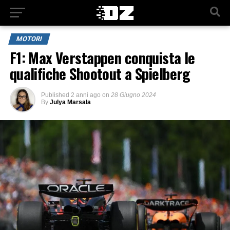
MOTORI
F1: Max Verstappen conquista le
qualifiche Shootout a Spielberg
Published
2 anni ago
on
28 Giugno 2024
By
Julya Marsala