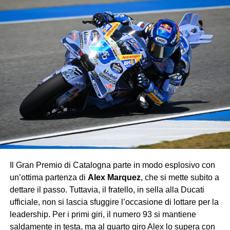
Il pubblico italiano ha potuto applaudire anche
Andrea
Kimi Antonelli
, capace di portare a casa un prezioso
nono posto
, consolidando la sua crescita in Formula 1
con una gara solida e priva di errori.
La corsa ha invece riservato amarezze per
Nico
Hülkenberg
, fermato da un problema tecnico prima
ancora del via, e per
Fernando Alonso
, costretto al ritiro
a metà gara per un guasto che ha interrotto il weekend
dell’Aston Martin.
Con questo successo, Verstappen consolida
ulteriormente la sua leadership iridata, lasciando poche
speranze agli avversari: la Red Bull continua a viaggiare
Il Gran Premio di Catalogna parte in modo esplosivo con
su un altro pianeta, mentre Ferrari e McLaren si
un’ottima partenza di
Alex Marquez
, che si mette subito a
contendono soltanto le briciole di un dominio che sembra
dettare il passo. Tuttavia, il fratello, in sella alla Ducati
destinato a durare.
ufficiale, non si lascia sfuggire l’occasione di lottare per la
leadership. Per i primi giri, il numero 93 si mantiene
saldamente in testa, ma al quarto giro Alex lo supera con