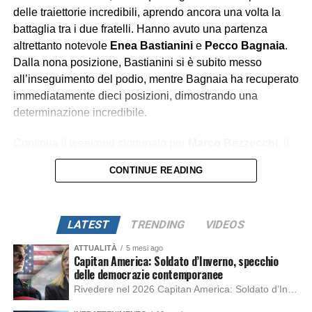
delle traiettorie incredibili, aprendo ancora una volta la
battaglia tra i due fratelli. Hanno avuto una partenza
altrettanto notevole
Enea Bastianini
e
Pecco Bagnaia
.
Dalla nona posizione, Bastianini si è subito messo
all’inseguimento del podio, mentre Bagnaia ha recuperato
immediatamente dieci posizioni, dimostrando una
determinazione incredibile.
Continua il weekend sfortunato per
Marco Bezzecchi
, il
quale a causa di un contatto con
Franco Morbidelli
, è
CONTINUE READING
caduto, finendo a terra anche
Fabio Di Giannantonio
; i
due piloti si ritirano dalla gara. Intanto Bastianini riesce a
prendere con forza la terza posizione su Pedro Acosta.
LATEST
TRENDING
VIDEOS
A metà gara, l’inseguimento di
Marc Marquez
sul fratello
ATTUALITÀ
5 mesi ago
del team Gresini si fa sempre più serrato. Il numero 73
Capitan America: Soldato d’Inverno, specchio
delle democrazie contemporanee
non può permettersi il minimo errore se vuole mantenere
Rivedere nel 2026 Capitan America: Soldato d’Inverno, fa notare elementi delle democrazie moderne attuali che presentano un impatto diretto con il pubblico e il richiamo della forza di volontà e il pensiero critico del singolo. Captain America: Soldato d’Inverno (Captain America: The Winter Soldier nella versione originale) è il secondo film del supereroe della Marvel […]
il vantaggio. A pochi giri dalla fine, il Gran Premio si
conclude anche per
Franco Morbidelli
, costretto al ritiro