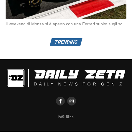
Il weekend di Monza si è aperto con una Ferrari subito sugli scudi. Nella prima […]
TRENDING
PARTNERS