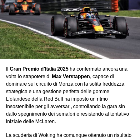
stagione. La sensazione è che il futuro della Formula 1
abbia già preso la residenza a Bologna.
Flop
Ferrari
Ogni anno Monza rappresenta il banco di prova più
atteso. Ogni anno la Ferrari arriva carica di sogni e
promesse, e troppo spesso se ne va con un’amara realtà.
Il
Gran Premio d’Italia 2025
ha confermato ancora una
Leclerc ha chiuso quarto, vicino al podio ma lontano dalla
volta lo strapotere di
Max Verstappen
, capace di
vittoria, mentre il weekend nel complesso ha confermato
dominare sul circuito di Monza con la solita freddezza
che la Rossa, pur competitiva, fatica ancora a tenere il
strategica e una gestione perfetta delle gomme.
passo di Red Bull e McLaren. I tifosi hanno applaudito,
L’olandese della Red Bull ha imposto un ritmo
ma lo hanno fatto più per amore che per reale
insostenibile per gli avversari, controllando la gara sin
soddisfazione.
dallo spegnimento dei semafori e resistendo al tentativo
iniziale delle McLaren.
George Russell
Quinto al traguardo, ma con una gara quasi invisibile. La
La scuderia di Woking ha comunque ottenuto un risultato
Mercedes non vive un momento brillante, ma ci si