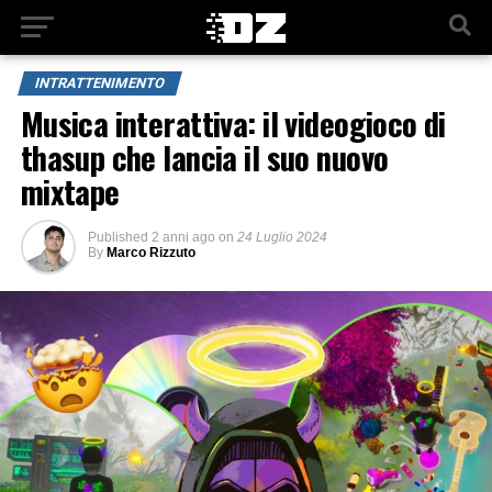
INTRATTENIMENTO
Musica interattiva: il videogioco di
thasup che lancia il suo nuovo
mixtape
Published
2 anni ago
on
24 Luglio 2024
By
Marco Rizzuto