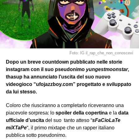
Foto: IG il_rap_che_non_conoscevi
Dopo un breve countdown pubblicato nelle storie
instagram con il suo pseudonimo
yungestmoonstar
,
thasup ha annunciato l’uscita del suo nuovo
videogioco “ufojazzboy.com” progettato e sviluppato
da lui stesso.
Coloro che riusciranno a completarlo riceveranno una
piacevole sorpresa: lo
spoiler della copertina
e la
data
ufficiale d’uscita
del suo tanto atteso “
sFaCioLaTe
miXTaPe
“, il primo mixtape che un rapper italiano
pubblica sotto pseudonimo.