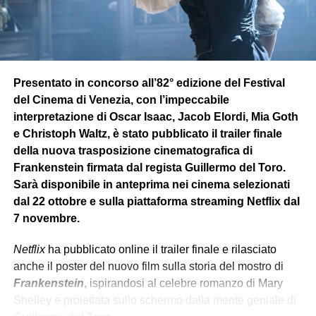
alla fine della guerra, scopre che è stata vinta e l’Hydra
sconfitto, ma nota che il mondo non è più come lo aveva
lasciato.
Dopo essersi ambientato alla nuova realtà si unisce al
Presentato in concorso all’82° edizione del Festival
team dello S.H.I.E.L.D affiancato da
Vedova Nera
che lo
del Cinema di Venezia, con l’impeccabile
condurrà in diverse missioni sotto copertura. In una di
interpretazione di Oscar Isaac, Jacob Elordi, Mia Goth
queste però si rende conto, insieme all’agente Romanoff
e Christoph Waltz, è stato pubblicato il trailer finale
(Vedova Nera), che dietro lo S.H.I.E.L.D c’è una
della nuova trasposizione cinematografica di
cospirazione interna
, e scopre che l’Hydra è
Frankenstein firmata dal regista Guillermo del Toro.
sopravvissuta
in segreto riuscendo a
infiltrarsi
nello
Sarà disponibile in anteprima nei cinema selezionati
S.H.I.E.L.D, rivelando anche che l’organizzazione ha
dal 22 ottobre e sulla piattaforma streaming Netflix dal
manipolato
gli eventi globali più minacciosi e letali per
7 novembre.
decenni
.
Netflix
ha pubblicato online il trailer finale e rilasciato
anche il poster del nuovo film sulla storia del mostro di
PARALLELISMO MODERNO
Frankenstein
, ispirandosi al celebre romanzo di Mary
Shelley e proiettata sullo schermo dalla mente geniale di
Dalla narrazione del film e le sue principali tematiche,