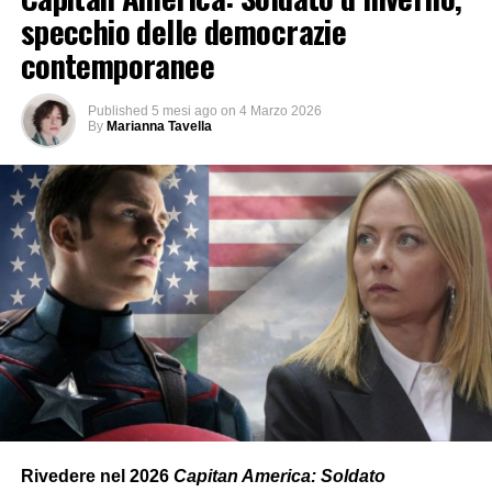
specchio delle democrazie
contemporanee
Published
5 mesi ago
on
4 Marzo 2026
By
Marianna Tavella
Rivedere nel 2026
Capitan America: Soldato