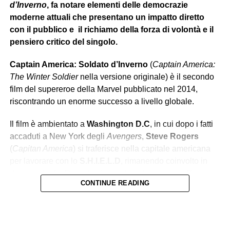
d’Inverno
, fa notare elementi delle democrazie
moderne attuali che presentano un impatto diretto
con il pubblico e il richiamo della forza di volontà e il
pensiero critico del singolo.
Captain America: Soldato d’Inverno
(
Captain America:
The Winter Soldier
nella versione originale) è il secondo
film del supereroe della Marvel pubblicato nel 2014,
riscontrando un enorme successo a livello globale.
Il film è ambientato a
Washington D.C
, in cui dopo i fatti
accaduti a New York degli
Avengers
,
Steve Rogers
(
Capitan America
) si traferisce nella capitale americana
per lavorare con lo
S.H.I.E.L.D
, rimanendo coinvolto in
diversi intrighi. Durante gli eventi, notiamo come Rogers
CONTINUE READING
debba
adattarsi al mondo moderno
, cambiato sia
esteticamente e progressivamente con la nascita di nuove
tecnologie avanzate, che
moralmente
. Il protagonista si
renderà presto conto che il mondo che lo circonda si