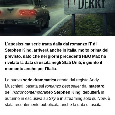
meccanismi che stanno dietro ai sistemi politici attuali
funzionano verosimilmente a quelli mostrati nel
lungometraggio.
Un esempio è la
censura delle informazioni televisive
veicolate a proprio piacimento senza essere
trasparenti
,
come annunciato da una giornalista della
Rai
durante un
L’attesissima serie tratta dalla dal romanzo IT di
servizio. L’ultimo fatto recente è sul
referendum
Stephen King, arriverà anche in Italia, molto prima del
costituzionale
di marzo, di cui se n’è parlato apertamente
previsto, dato che nei giorni precedenti HBO Max ha
e in modo approfondito da persone competenti sui social,
rivelato la data di uscita negli Stati Uniti, è giunto il
mentre nelle reti televisive regnava il
silenzio
e solo lo
momento anche per l’Italia.
scorso mese se n’è parlato.
La nuova
serie drammatica
creata dal regista Andy
Le persone devono controllare
sempre
che siano
Muschietti, basata sul
romanzo best seller
dal
maestro
POSTER
aggiornate
correttamente
, perché spesso, come notiamo
dell’
horror contemporaneo
Stephen King
, debutterà in
nel film, anche se il male è apparentemente sconfitto, può
autunno in esclusiva su
Sky
e in streaming solo su
Now,
è
agire di soppiatto sotto gli occhi di tutti e creare una
bolla
stata recentemente pubblicata anche la data di uscita.
quotidiana
in cui tutto è perfetto, ma la perfezione
proiettata è solo
un’illusione manipolatoria
, proprio