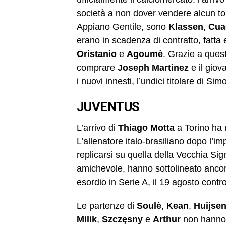
società a non dover vendere alcun top p
Appiano Gentile, sono
Klassen
,
Cua
erano in scadenza di contratto, fatta
Oristanio
e
Agoumè
. Grazie a quest
comprare
Joseph Martinez
e il gio
i nuovi innesti, l’undici titolare di 
JUVENTUS
L’arrivo di
Thiago Motta
a Torino ha 
L’allenatore italo-brasiliano dopo l’i
replicarsi su quella della Vecchia Sig
amichevole, hanno sottolineato ancor 
esordio in Serie A, il 19 agosto cont
Le partenze di
Soulè
,
Kean
,
Huijse
Milik
,
Szczęsny
e
Arthur
non hanno