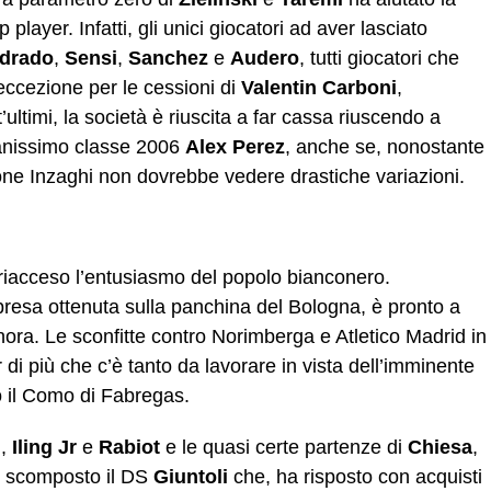
layer. Infatti, gli unici giocatori ad aver lasciato
drado
,
Sensi
,
Sanchez
e
Audero
, tutti giocatori che
 eccezione per le cessioni di
Valentin Carboni
,
’ultimi, la società è riuscita a far cassa riuscendo a
vanissimo classe 2006
Alex Perez
, anche se, nonostante
Simone Inzaghi non dovrebbe vedere drastiche variazioni.
riacceso l’entusiasmo del popolo bianconero.
mpresa ottenuta sulla panchina del Bologna, è pronto a
nora. Le sconfitte contro Norimberga e Atletico Madrid in
di più che c’è tanto da lavorare in vista dell’imminente
ro il Como di Fabregas.
n
,
Iling
Jr
e
Rabiot
e le quasi certe partenze di
Chiesa
,
 scomposto il DS
Giuntoli
che, ha risposto con acquisti