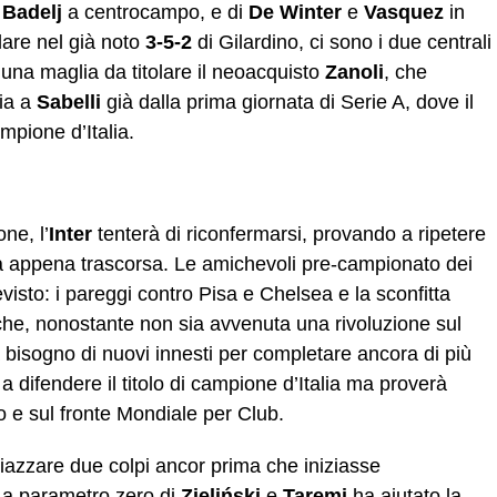
e
Badelj
a centrocampo, e di
De Winter
e
Vasquez
in
lare nel già noto
3-5-2
di Gilardino, ci sono i due centrali
 una maglia da titolare il neoacquisto
Zanoli
, che
cia a
Sabelli
già dalla prima giornata di Serie A, dove il
mpione d’Italia.
ne, l’
Inter
tenterà di riconfermarsi, provando a ripetere
ata appena trascorsa. Le amichevoli pre-campionato dei
sto: i pareggi contro Pisa e Chelsea e la sconfitta
 che, nonostante non sia avvenuta una rivoluzione sul
 bisogno di nuovi innesti per completare ancora di più
difendere il titolo di campione d’Italia ma proverà
o e sul fronte Mondiale per Club.
piazzare due colpi ancor prima che iniziasse
vo a parametro zero di
Zieliński
e
Taremi
ha aiutato la