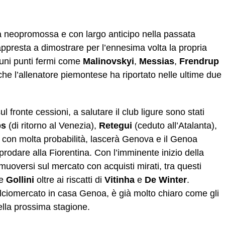
a neopromossa e con largo anticipo nella passata
appresta a dimostrare per l’ennesima volta la propria
cuni punti fermi come
Malinovskyi
,
Messias
,
Frendrup
che l’allenatore piemontese ha riportato nelle ultime due
l fronte cessioni, a salutare il club ligure sono stati
ps
(di ritorno al Venezia),
Retegui
(ceduto all’Atalanta),
e, con molta probabilità, lascerà Genova e il Genoa
rodare alla Fiorentina. Con l’imminente inizio della
muoversi sul mercato con acquisti mirati, tra questi
 e
Gollini
oltre ai riscatti di
Vitinha
e
De
Winter
.
alciomercato in casa Genoa, è già molto chiaro come gli
ella prossima stagione.