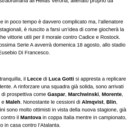
traordinaria all’Hellas Verona, allenato proprio da
le in poco tempo è davvero complicato ma, l’allenatore
stagionali, è riuscito a farsi un’idea di come giocherà la
e vittorie utili per il morale contro Cadice e Rostock.
 prossima Serie A avverrà domenica 18 agosto, allo stadio
 Eusebio Di Francesco.
anquilla, il
Lecce
di
Luca Gotti
si appresta a replicare
dente. A rinforzare una squadra già solida, sono arrivati
ri di prospettiva come
Gaspar
,
Marchwinski
,
Morente
,
e
Maleh
. Nonostante le cessioni di
Almqvist
,
Blin
,
tini sono molto ottimisti in vista della nuova stagione, già
contro il
Mantova
in coppa Italia mentre in campionato,
o in casa contro l’Atalanta.