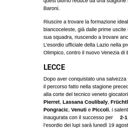
quest’ultimo reduce da una stagione s
Baroni.
Riuscire a trovare la formazione idea
biancoceleste, già dalle prime uscite 
sua squadra, riuscendo a trovare anch
L’esordio ufficiale della Lazio nella
Olimpico, contro il nuovo Venezia di
LECCE
Dopo aver conquistato una salvezza tr
il percorso fatto nella stagione prece
alla corte del tecnico veneto giocato
Pierret
,
Lassana
Coulibaly
,
Früchtl
Pongracic
,
Venuti
e
Piccoli
, i salen
inaugurata con il successo per
2-1
l’esordio dei lupi sarà lunedì 19 agost