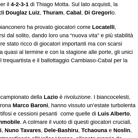
er il
4-2-3-1
di Thiago Motta. Sul lato acquisti, la
 d
i Douglaz Luiz
,
Thuram
,
Cabal
,
Di Gregori
o.
 bianconero ha provato giocatori come
Locatelli
,
rsi dal solito, dando loro una “nuova vita” e più stabilità
e stato ricco di giocatori importanti ma con scarsi
ata quasi al termine e con la stagione alle porte, gli unici
l trequartista e il ballottaggio Cambiaso-Cabal per la
e-campionato della
Lazio
è
rivoluzione
. I biancocelesti,
Verona
Marco Baroni
, hanno vissuto un’estate turbolenta
ai tifosi e cessioni pesanti come quelle di
Luis Alberto
,
mmobile
. A colmare il vuoto di questi giocatori cruciali,
i
,
Nuno Tavares
,
Dele-Bashiru
,
Tchaouna
e
Noslin
,