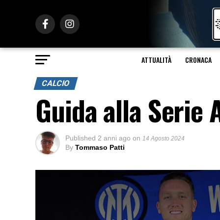
ATTUALITÀ
CRONACA
CALCIO
Guida alla Serie
Published
2 anni ago
on
14 Agosto 2024
By
Tommaso Patti