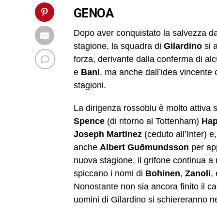
GENOA
Dopo aver conquistato la salvezza d
stagione, la squadra di
Gilardino
si 
forza, derivante dalla conferma di al
e
Bani
, ma anche dall’idea vincente 
stagioni.
La dirigenza rossoblu è molto attiva su
Spence
(di ritorno al Tottenham)
Ha
Joseph
Martinez
(ceduto all’Inter) 
anche
Albert Guðmundsson
per app
nuova stagione, il grifone continua a 
spiccano i nomi di
Bohinen
,
Zanoli
,
Nonostante non sia ancora finito il c
uomini di Gilardino si schiereranno n