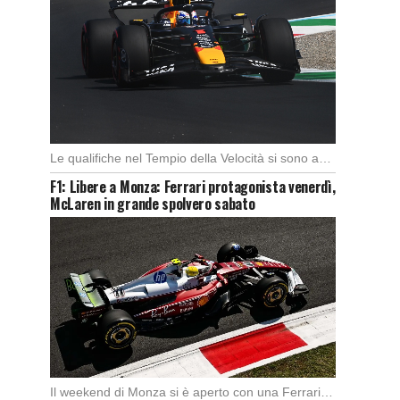
Le qualifiche nel Tempio della Velocità si sono aperte subito con buono spunto della McLaren; […]
F1: Libere a Monza: Ferrari protagonista venerdì,
McLaren in grande spolvero sabato
Il weekend di Monza si è aperto con una Ferrari subito sugli scudi. Nella prima […]