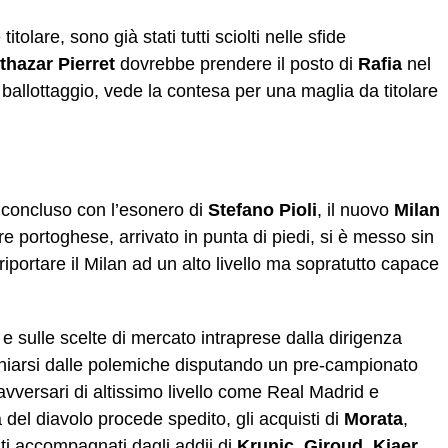
tolare, sono già stati tutti sciolti nelle sfide
thazar
Pierret
dovrebbe prendere il posto di
Rafia
nel
o ballottaggio, vede la contesa per una maglia da titolare
 concluso con l’esonero di
Stefano Pioli
, il nuovo
Milan
ore portoghese, arrivato in punta di piedi, si è messo sin
 riportare il Milan ad un alto livello ma sopratutto capace
e sulle scelte di mercato intraprese dalla dirigenza
raniarsi dalle polemiche disputando un pre-campionato
avversari di altissimo livello come Real Madrid e
 del diavolo procede spedito, gli acquisti di
Morata
,
ti accompagnati dagli addii di
Krunic
,
Giroud
,
Kjaer
,