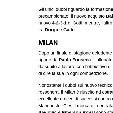
Gli unici dubbi riguardo la formazione ti
precampionato: il nuovo acquisto
Bal
nuovo
4-2-3-1
di Gotti, mentre, l’altr
tra
Dorgu
e
Gallo
.
MILAN
Dopo un finale di stagione deludente
riparte da
Paulo Fonseca
. L’allenat
da subito a lavoro, con l’obbiettivo di
di dire la sua in ogni competizione.
Nonostante i dubbi sul nuovo tecnico 
rossonera, il Milan è riuscito ad est
eccellente e ricco di successi contro 
Manchester City. Il mercato in entrata
Pavlovic
e
Emerson
Royal
sono sta