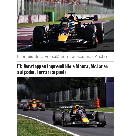
Il tempio della velocità non tradisce mai. Anche quest’anno il Gran Premio d’Italia ha offerto […]
F1: Verstappen imprendibile a Monza, McLaren
sul podio, Ferrari ai piedi