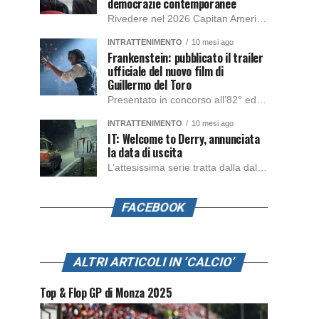
democrazie contemporanee
Rivedere nel 2026 Capitan America: Soldato d’Inverno, fa notare elementi delle democrazie moderne attuali che presentano un impatto diretto con il pubblico e il richiamo della forza di volontà e il pensiero critico del singolo. Captain America: Soldato d’Inverno (Captain America: The Winter Soldier nella versione originale) è il secondo film del supereroe della Marvel […]
INTRATTENIMENTO
10 mesi ago
Frankenstein: pubblicato il trailer
ufficiale del nuovo film di
Guillermo del Toro
Presentato in concorso all’82° edizione del Festival del Cinema di Venezia, con l’impeccabile interpretazione di Oscar Isaac, Jacob Elordi, Mia Goth e Christoph Waltz, è stato pubblicato il trailer finale della nuova trasposizione cinematografica di Frankenstein firmata dal regista Guillermo del Toro. Sarà disponibile in anteprima nei cinema selezionati dal 22 ottobre e sulla piattaforma […]
INTRATTENIMENTO
10 mesi ago
IT: Welcome to Derry, annunciata
la data di uscita
L’attesissima serie tratta dalla dal romanzo IT di Stephen King, arriverà anche in Italia, molto prima del previsto, dato che nei giorni precedenti HBO Max ha rivelato la data di uscita negli Stati Uniti, è giunto il momento anche per l’Italia. La nuova serie drammatica creata dal regista Andy Muschietti, basata sul romanzo best seller […]
FACEBOOK
ALTRI ARTICOLI IN ‘CALCIO’
Top & Flop GP di Monza 2025