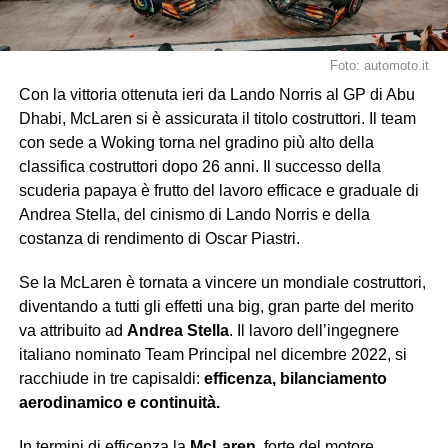
Foto: automoto.it
Con la vittoria ottenuta ieri da Lando Norris al GP di Abu
Dhabi, McLaren si è assicurata il titolo costruttori. Il team
con sede a Woking torna nel gradino più alto della
classifica costruttori dopo 26 anni. Il successo della
scuderia papaya è frutto del lavoro efficace e graduale di
Andrea Stella, del cinismo di Lando Norris e della
costanza di rendimento di Oscar Piastri.
Se la McLaren è tornata a vincere un mondiale costruttori,
diventando a tutti gli effetti una big, gran parte del merito
va attribuito ad
Andrea Stella
. Il lavoro dell’ingegnere
italiano nominato Team Principal nel dicembre 2022, si
racchiude in tre capisaldi:
efficenza, bilanciamento
aerodinamico e continuità.
In termini di efficenza la
McLaren
, forte del motore