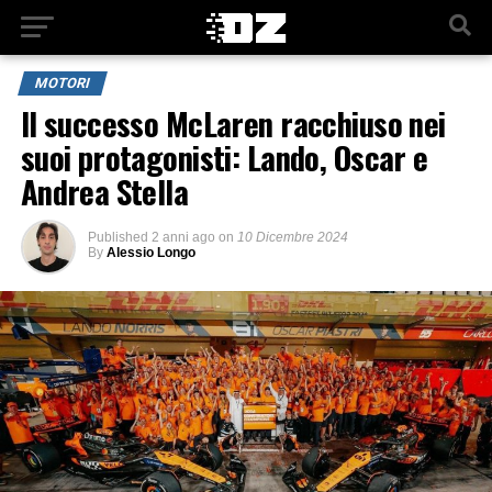
MOTORI
Il successo McLaren racchiuso nei
suoi protagonisti: Lando, Oscar e
Andrea Stella
Published
2 anni ago
on
10 Dicembre 2024
By
Alessio Longo