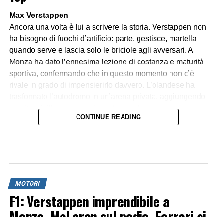
Max Verstappen
Ancora una volta è lui a scrivere la storia. Verstappen non
ha bisogno di fuochi d’artificio: parte, gestisce, martella
quando serve e lascia solo le briciole agli avversari. A
Monza ha dato l’ennesima lezione di costanza e maturità
sportiva, confermando che in questo momento non c’è
rivale in grado di impensierirlo davvero. L’olandese ha
trasformato l’autodromo in un’arena privata, aggiungendo
un altro sigillo a una carriera che sembra non conoscere
CONTINUE READING
soste.
Lando Norris
Il pilota inglese ha mostrato di aver fatto il definitivo salto
di qualità. Secondo posto conquistato con grinta, ritmo
costante e nessuna sbavatura. Lando non ha cercato
MOTORI
sorpassi impossibili su Verstappen, ma ha consolidato la
F1: Verstappen imprendibile a
sua posizione, difendendo con autorità dagli inseguitori e
Monza, McLaren sul podio, Ferrari ai
portando la McLaren a un risultato di prestigio. Una