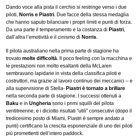
Dando voce alla pista il cerchio si restringe verso i due
piloti,
Norris e Piastri.
Due facce della stessa medaglia
che hanno saputo bilanciare i propri limiti e punti di forza.
Da una parte il temperamento e la costanza di
Piastri
,
dall’altra l’emotività e il cinismo di
Norris
.
Il pilota australiano nella prima parte di stagione ha
trovato
molte difficoltà
. Il poco feeling con la macchina e
le prestazioni non molto esaltanti della McLaren
sembravano lapidarie in vista della classifica piloti e
costruttori, ma grazie al lavoro continuo dei meccanici – e
alla supervisione di Stella-
Piastri è tornato a brillare
nella seconda parte di stagione. I successi ottenuti a
Baku
e in
Ungheria
sono i primi squilli del pilota
ventitreenne, e i diciotto risultati “utili” consecutivi (dopo il
tredicesimo posto di Miami, Piastri è sempre andato a
punti) certificano la crescita esponenziale di uno dei piloti
più promettenti dell’intero paddock.