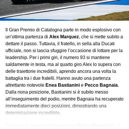
dell’Aston Martin.
Con questo successo, Verstappen consolida
ulteriormente la sua leadership iridata, lasciando poche
speranze agli avversari: la Red Bull continua a viaggiare
Il Gran Premio di Catalogna parte in modo esplosivo con
su un altro pianeta, mentre Ferrari e McLaren si
un’ottima partenza di
Alex Marquez
, che si mette subito a
contendono soltanto le briciole di un dominio che sembra
dettare il passo. Tuttavia, il fratello, in sella alla Ducati
destinato a durare.
ufficiale, non si lascia sfuggire l’occasione di lottare per la
leadership. Per i primi giri, il numero 93 si mantiene
saldamente in testa, ma al quarto giro Alex lo supera con
delle traiettorie incredibili, aprendo ancora una volta la
battaglia tra i due fratelli. Hanno avuto una partenza
altrettanto notevole
Enea Bastianini
e
Pecco Bagnaia
.
Dalla nona posizione, Bastianini si è subito messo
all’inseguimento del podio, mentre Bagnaia ha recuperato
immediatamente dieci posizioni, dimostrando una
determinazione incredibile.
Continua il weekend sfortunato per
Marco Bezzecchi
, il