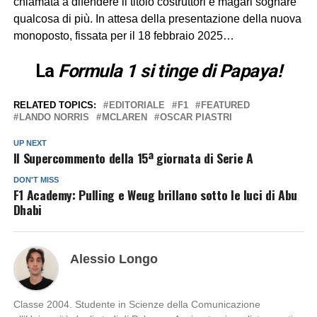
chiamata a difendere il titolo costruttori e magari sognare
qualcosa di più. In attesa della presentazione della nuova
monoposto, fissata per il 18 febbraio 2025…
La
Formula 1 si tinge di Papaya!
RELATED TOPICS:
EDITORIALE
F1
FEATURED
LANDO NORRIS
MCLAREN
OSCAR PIASTRI
UP NEXT
Il Supercommento della 15ª giornata di Serie A
DON'T MISS
F1 Academy: Pulling e Weug brillano sotto le luci di Abu
Dhabi
Alessio Longo
Classe 2004. Studente in Scienze della Comunicazione