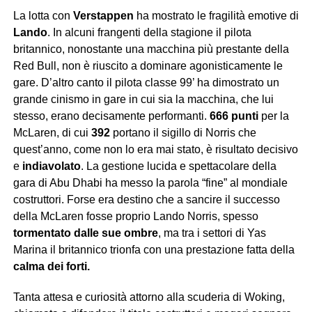
La lotta con
Verstappen
ha mostrato le fragilità emotive di
Lando
. In alcuni frangenti della stagione il pilota
britannico, nonostante una macchina più prestante della
Red Bull, non è riuscito a dominare agonisticamente le
gare. D’altro canto il pilota classe 99’ ha dimostrato un
grande cinismo in gare in cui sia la macchina, che lui
stesso, erano decisamente performanti.
666 punti
per la
McLaren, di cui
392
portano il sigillo di Norris che
quest’anno, come non lo era mai stato, è risultato decisivo
e
indiavolato
. La gestione lucida e spettacolare della
gara di Abu Dhabi ha messo la parola “fine” al mondiale
costruttori. Forse era destino che a sancire il successo
della McLaren fosse proprio Lando Norris, spesso
tormentato dalle sue ombre
, ma tra i settori di Yas
Marina il britannico trionfa con una prestazione fatta della
calma dei forti.
Tanta attesa e curiosità attorno alla scuderia di Woking,