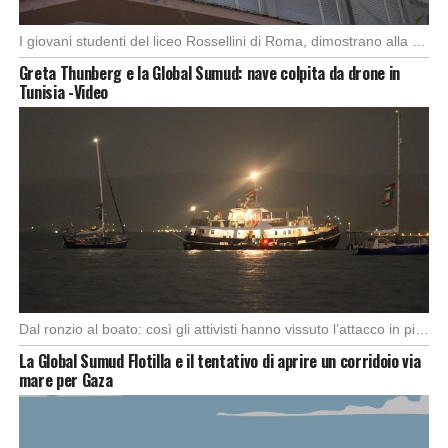
I giovani studenti del liceo Rossellini di Roma, dimostrano alla capitale l’importanza di attuare manifestazioni […]
Greta Thunberg e la Global Sumud: nave colpita da drone in
Tunisia -Video
Dal ronzio al boato: così gli attivisti hanno vissuto l’attacco in piena notte. Nella notte […]
La Global Sumud Flotilla e il tentativo di aprire un corridoio via
mare per Gaza