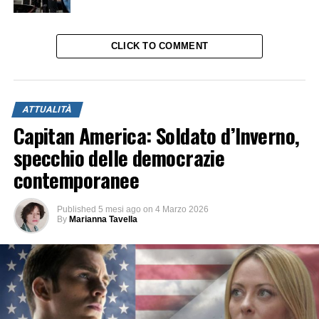
CLICK TO COMMENT
ATTUALITÀ
Capitan America: Soldato d’Inverno,
specchio delle democrazie
contemporanee
Published
5 mesi ago
on
4 Marzo 2026
By
Marianna Tavella