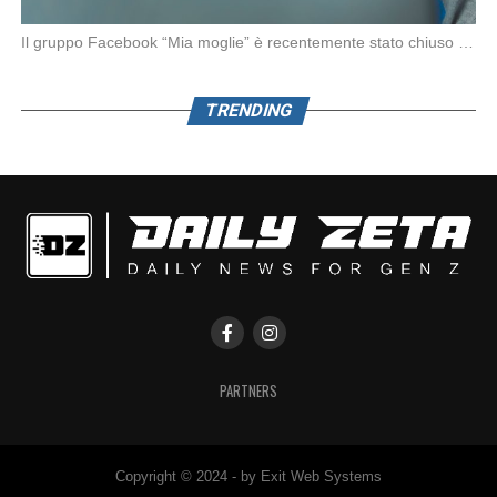
Il gruppo Facebook “Mia moglie” è recentemente stato chiuso da Meta in seguito alle denunce […]
TRENDING
PARTNERS
Copyright © 2024 - by Exit Web Systems