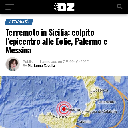
ATTUALITÀ
Terremoto in Sicilia: colpito
l’epicentro alle Eolie, Palermo e
Messina
Published
1 anno ago
on
7 Febbraio 2025
By
Marianna Tavella