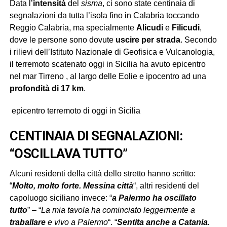
Data l’
intensità
del
sisma
, ci sono state centinaia di
segnalazioni da tutta l’isola fino in Calabria toccando
Reggio Calabria, ma specialmente
Alicudi
e
Filicudi
,
dove le persone sono dovute
uscire per strada
. Secondo
i rilievi dell’Istituto Nazionale di Geofisica e Vulcanologia,
il terremoto scatenato oggi in Sicilia ha avuto epicentro
nel mar Tirreno , al largo delle Eolie e ipocentro ad una
profondità di 17 km
.
epicentro terremoto di oggi in Sicilia
CENTINAIA DI SEGNALAZIONI:
“OSCILLAVA TUTTO”
Alcuni residenti della città dello stretto hanno scritto:
“
Molto, molto forte. Messina città
“, altri residenti del
capoluogo siciliano invece: “
a Palermo ha oscillato
tutto
” – “
La mia tavola ha cominciato leggermente a
traballare
e vivo a Palermo
“. “
Sentita anche a Catania
.