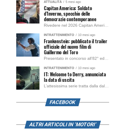
ATTUALITÀ
5 mesi ago
Capitan America: Soldato
d’Inverno, specchio delle
democrazie contemporanee
Rivedere nel 2026 Capitan America: Soldato d’Inverno, fa notare elementi delle democrazie moderne attuali che presentano un impatto diretto con il pubblico e il richiamo della forza di volontà e il pensiero critico del singolo. Captain America: Soldato d’Inverno (Captain America: The Winter Soldier nella versione originale) è il secondo film del supereroe della Marvel […]
INTRATTENIMENTO
10 mesi ago
Frankenstein: pubblicato il trailer
ufficiale del nuovo film di
Guillermo del Toro
Presentato in concorso all’82° edizione del Festival del Cinema di Venezia, con l’impeccabile interpretazione di Oscar Isaac, Jacob Elordi, Mia Goth e Christoph Waltz, è stato pubblicato il trailer finale della nuova trasposizione cinematografica di Frankenstein firmata dal regista Guillermo del Toro. Sarà disponibile in anteprima nei cinema selezionati dal 22 ottobre e sulla piattaforma […]
INTRATTENIMENTO
10 mesi ago
IT: Welcome to Derry, annunciata
la data di uscita
L’attesissima serie tratta dalla dal romanzo IT di Stephen King, arriverà anche in Italia, molto prima del previsto, dato che nei giorni precedenti HBO Max ha rivelato la data di uscita negli Stati Uniti, è giunto il momento anche per l’Italia. La nuova serie drammatica creata dal regista Andy Muschietti, basata sul romanzo best seller […]
FACEBOOK
ALTRI ARTICOLI IN ‘MOTORI’