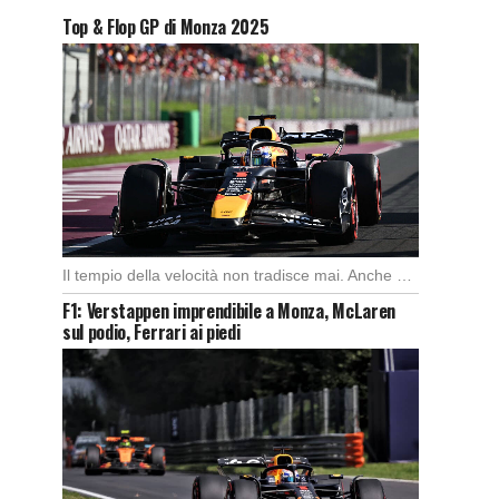
Top & Flop GP di Monza 2025
Il tempio della velocità non tradisce mai. Anche quest’anno il Gran Premio d’Italia ha offerto […]
F1: Verstappen imprendibile a Monza, McLaren
sul podio, Ferrari ai piedi