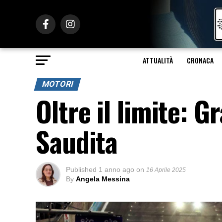
ATTUALITÀ
CRONACA
MOTORI
Oltre il limite: 
Saudita
Published
1 anno ago
on
16 Aprile 2025
By
Angela Messina