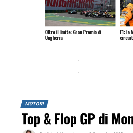
Oltre il limite: Gran Premio di
F1: la
Ungheria
circui
MOTORI
Top & Flop GP di Mo