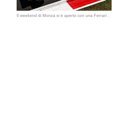
Il weekend di Monza si è aperto con una Ferrari subito sugli scudi. Nella prima […]