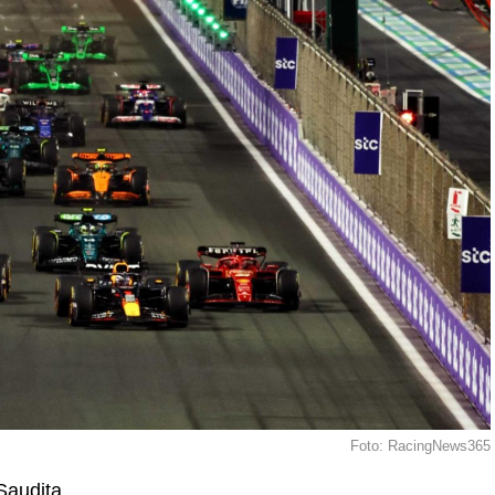
Foto: RacingNews365
 Saudita