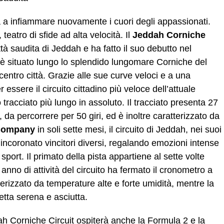
a a infiammare nuovamente i cuori degli appassionati.
eatro di sfide ad alta velocità. Il
Jeddah Corniche
ttà saudita di Jeddah e ha fatto il suo debutto nel
 è situato lungo lo splendido lungomare Corniche del
entro città. Grazie alle sue curve veloci e a una
essere il circuito cittadino più veloce dell’attuale
 tracciato più lungo in assoluto. Il tracciato presenta 27
da percorrere per 50 giri, ed è inoltre caratterizzato da
 Company
in soli sette mesi, il circuito di Jeddah, nei suoi
ncoronato vincitori diversi, regalando emozioni intense
port. Il primato della pista appartiene al sette volte
anno di attività del circuito ha fermato il cronometro a
terizzato da temperature alte e forte umidità, mentre la
etta serena e asciutta.
ah Corniche Circuit ospiterà anche la Formula 2 e la