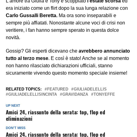
L’amore tra Giulia e Tony è scoppiato
l’estate scorsa
ed
era iniziato come un flirt dopo la sua lunga relazione con
Carlo Gussalli Beretta.
Ma ora sono inseparabili e
sempre più affiatati. Nonostante alcune voci di crisi non
veritiere, i fan hanno sempre sperato in questa dolce
novità.
Gossip? Gli esperti dicevano che
avrebbero annunciato
tutto al terzo mese
. E così è stato! Anche se al momento
non hanno rilasciato dichiarazioni ufficiali, stanno
sicuramente vivendo questo momento speciale insieme!
RELATED TOPICS:
FEATURED
GIULIADELELLIS
GIULIADELELLISINCINTA
GRAVIDANZA
TONYEFFE
UP NEXT
Amici 24, riassunto della serata: top, flop ed
eliminazioni
DON'T MISS
Amici 24, riassunto della serata: top, flop ed