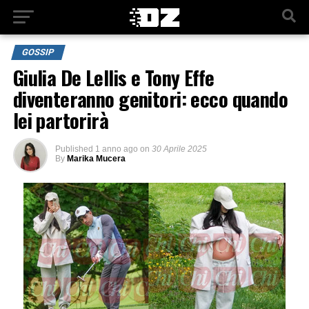
GOSSIP
Giulia De Lellis e Tony Effe
diventeranno genitori: ecco quando
lei partorirà
Published
1 anno ago
on
30 Aprile 2025
By
Marika Mucera