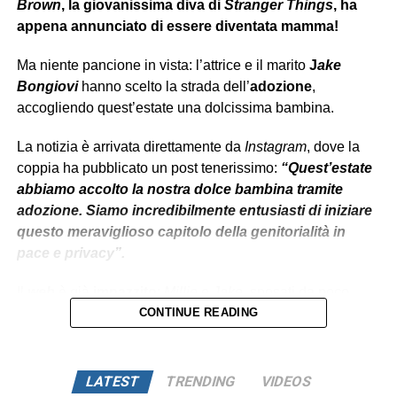
Brown
, la giovanissima diva di
Stranger Things
, ha
appena annunciato di essere diventata mamma!
Ma niente pancione in vista: l’attrice e il marito
J
ake
Bongiovi
hanno scelto la strada dell’
adozione
,
accogliendo quest’estate una dolcissima bambina.
La notizia è arrivata direttamente da
Instagram
, dove la
coppia ha pubblicato un post tenerissimo:
“Quest’estate
abbiamo accolto la nostra dolce bambina tramite
adozione. Siamo incredibilmente entusiasti di iniziare
questo meraviglioso capitolo della genitorialità in
pace e privacy”.
Il
web
è già
impazzito
:
Millie
e
Jake
, sposati da poco,
sono sempre stati una delle coppie più amate e
CONTINUE READING
chiacchierate del momento. E adesso, con l’arrivo della
piccola, sembrano pronti a vivere il loro
“happy ever after”.
LATEST
TRENDING
VIDEOS
Curiosità che fa sorridere: proprio come sua mamma