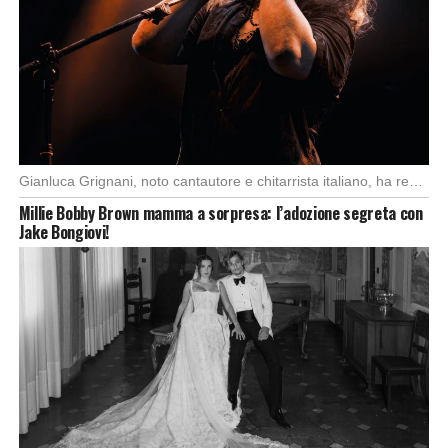
Gianluca Grignani, noto cantautore e chitarrista italiano, ha recentemente inviato una diffida formale a Laura […]
Millie Bobby Brown mamma a sorpresa: l’adozione segreta con
Jake Bongiovi!