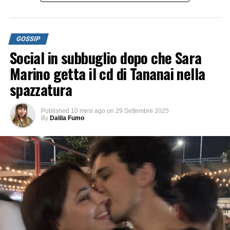
GOSSIP
Social in subbuglio dopo che Sara
Marino getta il cd di Tananai nella
spazzatura
Published
10 mesi ago
on
29 Settembre 2025
By
Dalila Fumo