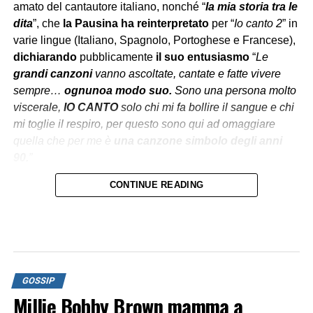
amato del cantautore italiano, nonché “
la mia storia tra le
dita
”, che
la Pausina ha reinterpretato
per “
Io canto 2
” in
varie lingue (Italiano, Spagnolo, Portoghese e Francese),
dichiarando
pubblicamente
il suo entusiasmo
“
Le
grandi canzoni
vanno ascoltate, cantate e fatte vivere
sempre…
ognuno
a modo suo.
Sono una persona molto
viscerale,
IO CANTO
solo chi mi fa bollire il sangue e chi
mi toglie il respiro, per questo sono qui ad omaggiare
quella che per me è
una
canzone
simbolo degli anni
90.
”
CONTINUE READING
Secondo la
Warner Chappell Music
le modifiche
sarebbero
state
autorizzate
, come spiega la stessa
Pausini, sostenendo di aver informato il collega mesi
prima
tramite un editore.
Il motivo della diffida?
GOSSIP
Millie Bobby Brown mamma a
Il cantante sostiene di non essere stato avvertito
, e