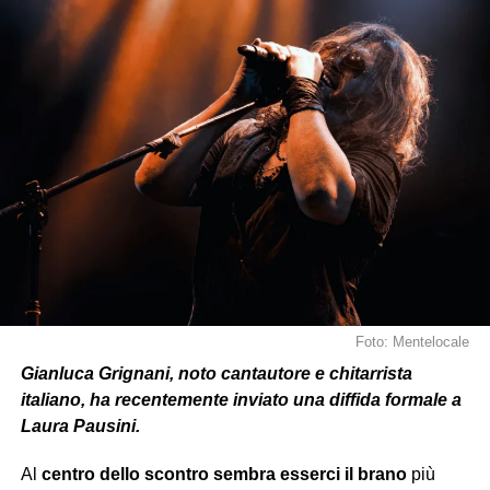
La rapidità con cui la storia è stata cancellata ha
lasciato molti interrogativi
:
è stato un ripensamento?
Un momento di rabbia
a caldo?
O
forse
il desiderio di
lanciare un messaggio
forte
senza lasciarlo
online
troppo
a lungo?
Foto: Mentelocale
Gianluca Grignani, noto cantautore e chitarrista
italiano, ha recentemente inviato una diffida formale a
Laura Pausini.
Al
centro dello scontro
sembra esserci
il brano
più