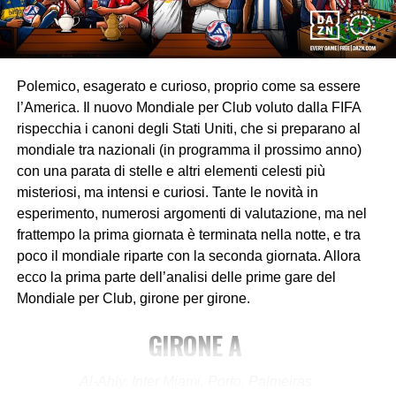
Polemico, esagerato e curioso, proprio come sa essere
l’America. Il nuovo Mondiale per Club voluto dalla FIFA
rispecchia i canoni degli Stati Uniti, che si preparano al
mondiale tra nazionali (in programma il prossimo anno)
con una parata di stelle e altri elementi celesti più
misteriosi, ma intensi e curiosi. Tante le novità in
esperimento, numerosi argomenti di valutazione, ma nel
frattempo la prima giornata è terminata nella notte, e tra
Foto: X Inter
poco il mondiale riparte con la seconda giornata. Allora
ecco la prima parte dell’analisi delle prime gare del
Nell’altra gara del girone l’
Inter
fa il suo esordio contro il
Mondiale per Club, girone per girone.
Monterrey
. Dalla finale di Champions League di venti
GIRONE A
giorni fa l’Inter ha cambiato molto, ridimensionato dopo la
batosta subita dal PSG. In panchina non siede più
Simone Inzaghi, che è rimasto comunque nel giro del
Al-Ahly, Inter Miami, Porto, Palmeiras