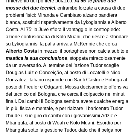
l’intervento del portiere polacco.
Al 65′ le prime due
mosse dei due tecnici
, entrambe forzate a causa di due
problemi fisici: Miranda e Cambiaso alzano bandiera
bianca, sostituiti rispettivamente da Lykogiannis e Alberto
Costa. Al 75′ la Juve sfiora il vantaggio in contropiede:
azione confusionaria di Kolo Muani, che riesce a sfondare
su Lykogiannis, la palla arriva a McKennie che cerca
Alberto Costa
in mezzo, il portoghese non calcia subito e
mastica la sua conclusione
, stoppata miracolosamente
da un avversario. Al termine dell’azione Tudor sceglie
Douglas Luiz e Conceição, al posto di Locatelli e Nico
Gonzalez. Italiano risponde con Santi Castro e Pobega al
posto di Freuler e Odgaard. Mossa decisamente offensiva
del tecnico del Bologna, che cerca il colpaccio nei minuti
finali. Dai cambi il Bologna sembra avere qualche energia
in più, fisica e mentale, e per rialzare il baricentro Tudor
chiude il suo giro di cambi con i giovanissimi Adzic e
Mbangula, al posto di Weah e Kolo Muani. Esordio per
Mbangula sotto la gestione Tudor, dato che il belga non