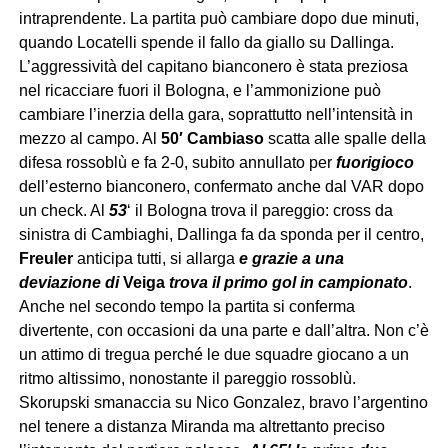
intraprendente. La partita può cambiare dopo due minuti,
quando Locatelli spende il fallo da giallo su Dallinga.
L’aggressività del capitano bianconero è stata preziosa
nel ricacciare fuori il Bologna, e l’ammonizione può
cambiare l’inerzia della gara, soprattutto nell’intensità in
mezzo al campo. Al
50′ Cambiaso
scatta alle spalle della
difesa rossoblù e fa 2-0, subito annullato per
fuorigioco
dell’esterno bianconero, confermato anche dal VAR dopo
un check. Al
53
‘ il Bologna trova il pareggio: cross da
sinistra di Cambiaghi, Dallinga fa da sponda per il centro,
Freuler
anticipa tutti, si allarga
e grazie a una
deviazione di
Veiga
trova il primo gol in campionato
.
Anche nel secondo tempo la partita si conferma
divertente, con occasioni da una parte e dall’altra. Non c’è
un attimo di tregua perché le due squadre giocano a un
ritmo altissimo, nonostante il pareggio rossoblù.
Skorupski smanaccia su Nico Gonzalez, bravo l’argentino
nel tenere a distanza Miranda ma altrettanto preciso