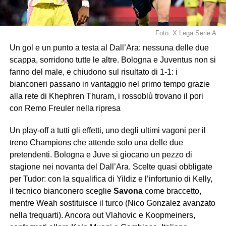
Foto: X Lega Serie A
Un gol e un punto a testa al Dall’Ara: nessuna delle due
scappa, sorridono tutte le altre. Bologna e Juventus non si
fanno del male, e chiudono sul risultato di 1-1: i
bianconeri passano in vantaggio nel primo tempo grazie
alla rete di Khephren Thuram, i rossoblù trovano il pori
con Remo Freuler nella ripresa
Un play-off a tutti gli effetti, uno degli ultimi vagoni per il
treno Champions che attende solo una delle due
pretendenti. Bologna e Juve si giocano un pezzo di
stagione nei novanta del Dall’Ara. Scelte quasi obbligate
per Tudor: con la squalifica di Yildiz e l’infortunio di Kelly,
il tecnico bianconero sceglie
Savona
come braccetto,
mentre Weah sostituisce il turco (Nico Gonzalez avanzato
nella trequarti). Ancora out Vlahovic e Koopmeiners,