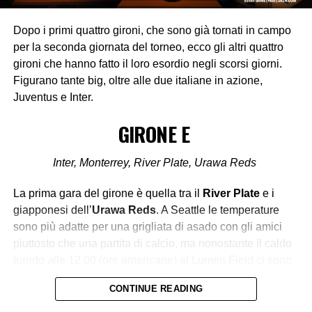
Dopo i primi quattro gironi, che sono già tornati in campo
per la seconda giornata del torneo, ecco gli altri quattro
gironi che hanno fatto il loro esordio negli scorsi giorni.
Figurano tante big, oltre alle due italiane in azione,
Juventus e Inter.
GIRONE E
Inter, Monterrey, River Plate, Urawa Reds
La prima gara del girone è quella tra il
River Plate
e i
giapponesi dell’
Urawa Reds
. A Seattle le temperature
sono più adatte per una grigliata di asado con gli amici
piuttosto che una partita di calcio, ma nonostante il caldo
torrido alle 12.00 (ore americane) al Lumen Field ci sono
un buon numero di tifosi dei
Millionarios,
che assistono
CONTINUE READING
all’esordio vincente della squadra di Gallardo. Un
successo che mette ulteriormente in mostra tutte le qualità