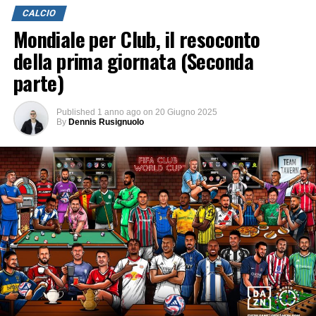
CALCIO
Mondiale per Club, il resoconto
della prima giornata (Seconda
parte)
Published
1 anno ago
on
20 Giugno 2025
By
Dennis Rusignuolo