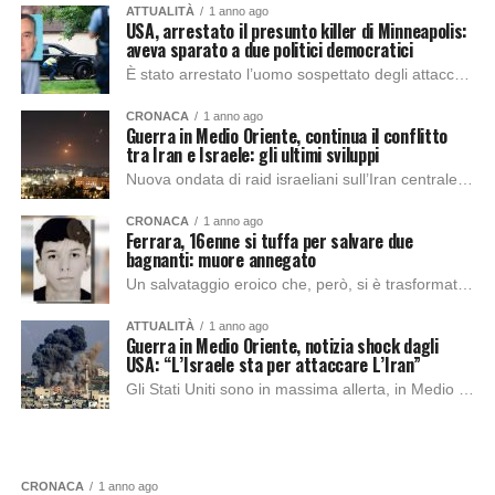
ATTUALITÀ
1 anno ago
USA, arrestato il presunto killer di Minneapolis:
aveva sparato a due politici democratici
È stato arrestato l’uomo sospettato degli attacchi a Minneapolis, in cui sono stati uccisi un parlamentare dello stato del Minnesota e di averne sparato a un...
CRONACA
1 anno ago
Guerra in Medio Oriente, continua il conflitto
tra Iran e Israele: gli ultimi sviluppi
Nuova ondata di raid israeliani sull’Iran centrale e tensione in forte crescita in Medio Oriente. Nella notte, missili balistici iraniani hanno colpito Tel Aviv e Haifa....
CRONACA
1 anno ago
Ferrara, 16enne si tuffa per salvare due
bagnanti: muore annegato
Un salvataggio eroico che, però, si è trasformato in tragedia. È quello che è capitato ad Aymane Ed Dafali, 16enne, annegato poco dopo essersi tuffato da...
ATTUALITÀ
1 anno ago
Guerra in Medio Oriente, notizia shock dagli
USA: “L’Israele sta per attaccare L’Iran”
Gli Stati Uniti sono in massima allerta, in Medio Oriente, in vista di un possibile attacco israeliano contro l’Iran, nonostante il presidente americano Donald Trump sia...
CRONACA
1 anno ago