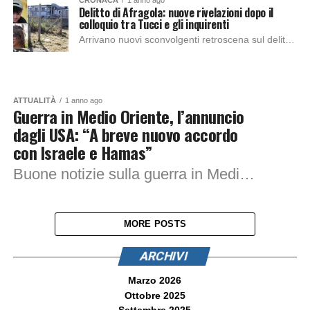
CRONACA
1 anno ago
Delitto di Afragola: nuove rivelazioni dopo il
colloquio tra Tucci e gli inquirenti
Arrivano nuovi sconvolgenti retroscena sul delitto di Afragola, da parte di Alessio Tucci , il 18enne ex fidanzato di Martina, dopo essere stato ascoltato dagli inquirenti....
ATTUALITÀ
1 anno ago
Guerra in Medio Oriente, l’annuncio
dagli USA: “A breve nuovo accordo
con Israele e Hamas”
Buone notizie sulla guerra in Medio Oriente, arrivano conferme da parte dell’inviato degli USA, Steve Witkoff, su una possibile tregua sulla Striscia di Gaza. Fonti di...
MORE POSTS
ARCHIVI
Marzo 2026
Ottobre 2025
Settembre 2025