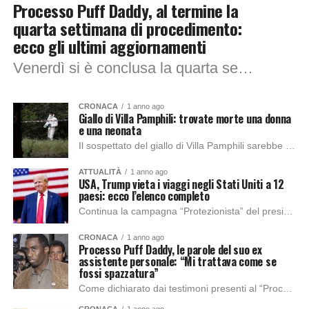
Processo Puff Daddy, al termine la
quarta settimana di procedimento:
ecco gli ultimi aggiornamenti
Venerdì si è conclusa la quarta settimana del seguitissimo processo di New York, che dovrebbe terminare i primi giorni di luglio, in cui il celebre rapper...
CRONACA
1 anno ago
Giallo di Villa Pamphili: trovate morte una donna
e una neonata
Il sospettato del giallo di Villa Pamphili sarebbe un uomo, precedentemente avvistato nella zona con qualcosa di sospetto in braccio, al vaglio le immagini delle telecamere...
ATTUALITÀ
1 anno ago
USA, Trump vieta i viaggi negli Stati Uniti a 12
paesi: ecco l’elenco completo
Continua la campagna “Protezionista” del presidente degli Stati Uniti d’America, Donald Trump, con il divieto di accesso negli USA di dodici Paesi e ingressi limitati ai...
CRONACA
1 anno ago
Processo Puff Daddy, le parole del suo ex
assistente personale: “Mi trattava come se
fossi spazzatura”
Come dichiarato dai testimoni presenti al “Processo Puff Daddy”, le dichiarazioni di “Mia” (pseudonimo per definire l’ex assistente personale di Diddy) sono state le più incisive...