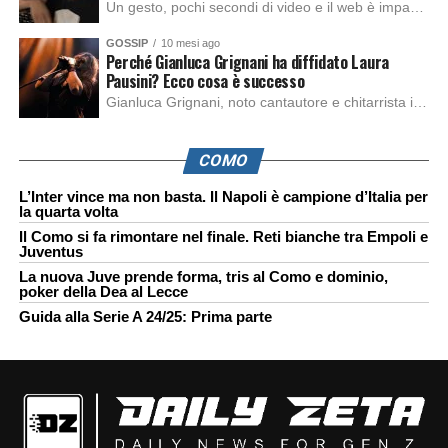
Un gesto, pochi secondi di video e il web è impazzito. Nella serata di domenica, Sara Marino, ex compagna di Tananai, ha pubblicato su Instagram una storia che non lasciava spazio a interpretazioni: il cd del cantante finiva dritto nella spazzatura. Un segnale forte e simbolico allo stesso tempo. Questa vicenda arriva dopo altre indicazioni […]
GOSSIP
10 mesi ago
Perché Gianluca Grignani ha diffidato Laura
Pausini? Ecco cosa è successo
Gianluca Grignani, noto cantautore e chitarrista italiano, ha recentemente inviato una diffida formale a Laura Pausini. Al centro dello scontro sembra esserci il brano più amato del cantautore italiano, nonché “la mia storia tra le dita”, che la Pausina ha reinterpretato per “Io canto 2” in varie lingue (Italiano, Spagnolo, Portoghese e Francese), dichiarando pubblicamente […]
COMO
L’Inter vince ma non basta. Il Napoli è campione d’Italia per
la quarta volta
Il Como si fa rimontare nel finale. Reti bianche tra Empoli e
Juventus
La nuova Juve prende forma, tris al Como e dominio,
poker della Dea al Lecce
Guida alla Serie A 24/25: Prima parte