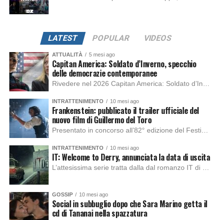
LATEST
POPULAR
VIDEOS
ATTUALITÀ
5 mesi ago
Capitan America: Soldato d’Inverno, specchio
delle democrazie contemporanee
Rivedere nel 2026 Capitan America: Soldato d’Inverno, fa notare elementi delle democrazie moderne attuali che presentano un impatto diretto con il pubblico e il richiamo della forza di volontà e il pensiero critico del singolo. Captain America: Soldato d’Inverno (Captain America: The Winter Soldier nella versione originale) è il secondo film del supereroe della Marvel […]
INTRATTENIMENTO
10 mesi ago
Frankenstein: pubblicato il trailer ufficiale del
nuovo film di Guillermo del Toro
Presentato in concorso all’82° edizione del Festival del Cinema di Venezia, con l’impeccabile interpretazione di Oscar Isaac, Jacob Elordi, Mia Goth e Christoph Waltz, è stato pubblicato il trailer finale della nuova trasposizione cinematografica di Frankenstein firmata dal regista Guillermo del Toro. Sarà disponibile in anteprima nei cinema selezionati dal 22 ottobre e sulla piattaforma […]
INTRATTENIMENTO
10 mesi ago
IT: Welcome to Derry, annunciata la data di uscita
L’attesissima serie tratta dalla dal romanzo IT di Stephen King, arriverà anche in Italia, molto prima del previsto, dato che nei giorni precedenti HBO Max ha rivelato la data di uscita negli Stati Uniti, è giunto il momento anche per l’Italia. La nuova serie drammatica creata dal regista Andy Muschietti, basata sul romanzo best seller […]
GOSSIP
10 mesi ago
Social in subbuglio dopo che Sara Marino getta il
cd di Tananai nella spazzatura