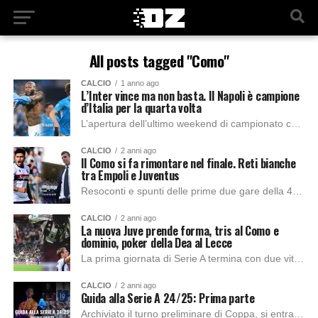
All posts tagged "Como"
CALCIO
1 anno ago
L’Inter vince ma non basta. Il Napoli è campione
d’Italia per la quarta volta
L’apertura dell’ultimo weekend di campionato coincide con la chiusura del discorso scudetto, perché il Napoli supera l’ostacolo Cagliari e si laurea campione d’Italia per la quarta...
CALCIO
2 anni ago
Il Como si fa rimontare nel finale. Reti bianche
tra Empoli e Juventus
Resoconti e spunti delle prime due gare della 4ª giornata di Serie A. In attesa degli esordi in Champions League, Bologna e Juventus collezionano due pareggi...
CALCIO
2 anni ago
La nuova Juve prende forma, tris al Como e
dominio, poker della Dea al Lecce
La prima giornata di Serie A termina con due vittorie nette, l’Atalanta cala il poker contro un Lecce intraprendente ma poco organizzato in fase difensiva, la...
CALCIO
2 anni ago
Guida alla Serie A 24/25: Prima parte
Archiviato il turno preliminare di Coppa, si entra nel vivo della settimana che porterà all’inizio della nuova Serie A 24/25. In attesa del fischio di inizio,...