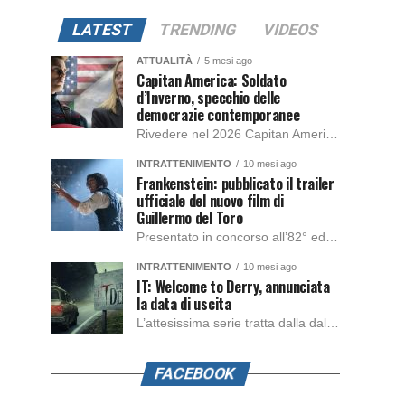
LATEST
TRENDING
VIDEOS
ATTUALITÀ
5 mesi ago
Capitan America: Soldato
d’Inverno, specchio delle
democrazie contemporanee
Rivedere nel 2026 Capitan America: Soldato d’Inverno, fa notare elementi delle democrazie moderne attuali che presentano un impatto diretto con il pubblico e il richiamo della forza di volontà e il pensiero critico del singolo. Captain America: Soldato d’Inverno (Captain America: The Winter Soldier nella versione originale) è il secondo film del supereroe della Marvel […]
INTRATTENIMENTO
10 mesi ago
Frankenstein: pubblicato il trailer
ufficiale del nuovo film di
Guillermo del Toro
Presentato in concorso all’82° edizione del Festival del Cinema di Venezia, con l’impeccabile interpretazione di Oscar Isaac, Jacob Elordi, Mia Goth e Christoph Waltz, è stato pubblicato il trailer finale della nuova trasposizione cinematografica di Frankenstein firmata dal regista Guillermo del Toro. Sarà disponibile in anteprima nei cinema selezionati dal 22 ottobre e sulla piattaforma […]
INTRATTENIMENTO
10 mesi ago
IT: Welcome to Derry, annunciata
la data di uscita
L’attesissima serie tratta dalla dal romanzo IT di Stephen King, arriverà anche in Italia, molto prima del previsto, dato che nei giorni precedenti HBO Max ha rivelato la data di uscita negli Stati Uniti, è giunto il momento anche per l’Italia. La nuova serie drammatica creata dal regista Andy Muschietti, basata sul romanzo best seller […]
FACEBOOK