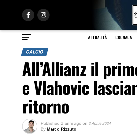
ATTUALITÀ
CRONACA
CALCIO
All’Allianz il pri
e Vlahovic lascian
ritorno
Published
2 anni ago
on
2 Aprile 2024
By
Marco Rizzuto