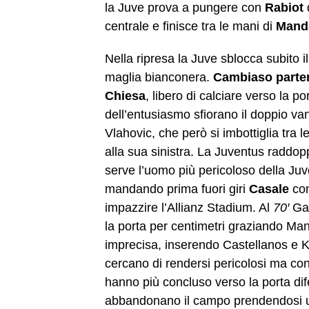
la Juve prova a pungere con
Rabiot
centrale e finisce tra le mani di
Mand
Nella ripresa la Juve sblocca subito il 
maglia bianconera.
Cambiaso parte
Chiesa
, libero di calciare verso la p
dell’entusiasmo sfiorano il doppio v
Vlahovic, che però si imbottiglia tra
alla sua sinistra. La Juventus raddop
serve l’uomo più pericoloso della Ju
mandando prima fuori giri
Casale
con
impazzire l’Allianz Stadium. Al
70′
Gat
la porta per centimetri graziando Ma
imprecisa, inserendo Castellanos e Ka
cercano di rendersi pericolosi ma con 
hanno più concluso verso la porta dif
abbandonano il campo prendendosi una