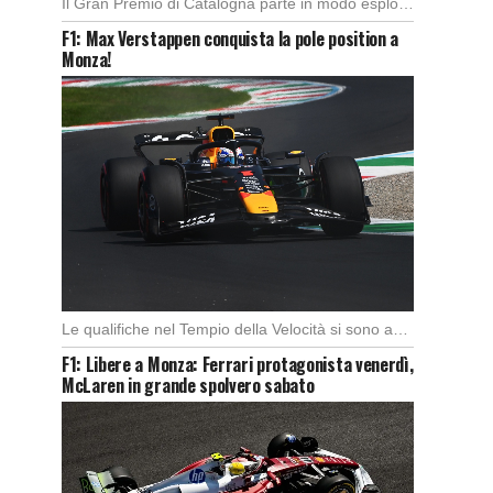
Il Gran Premio di Catalogna parte in modo esplosivo con un’ottima partenza di Alex Marquez, […]
F1: Max Verstappen conquista la pole position a
Monza!
Le qualifiche nel Tempio della Velocità si sono aperte subito con buono spunto della McLaren; […]
F1: Libere a Monza: Ferrari protagonista venerdì,
McLaren in grande spolvero sabato