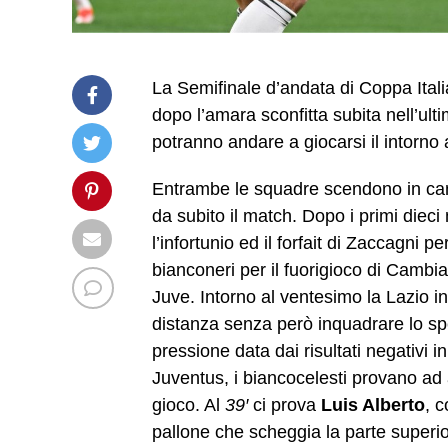
La Semifinale d’andata di Coppa Italia
dopo l’amara sconfitta subita nell’ulti
potranno andare a giocarsi il intorno 
Entrambe le squadre scendono in camp
da subito il match. Dopo i primi diec
l’infortunio ed il forfait di Zaccagni 
bianconeri per il fuorigioco di Cambias
Juve. Intorno al ventesimo la Lazio i
distanza senza però inquadrare lo spe
pressione data dai risultati negativi 
Juventus, i biancocelesti provano ad a
gioco. Al
39′
ci prova
Luis Alberto
, 
pallone che scheggia la parte superio