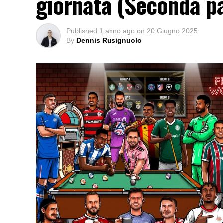
giornata (Seconda p
Published
1 anno ago
on
20 Giugno 2025
By
Dennis Rusignuolo