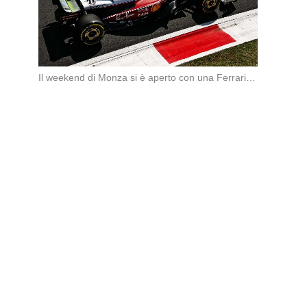
Il weekend di Monza si è aperto con una Ferrari subito sugli scudi. Nella prima […]