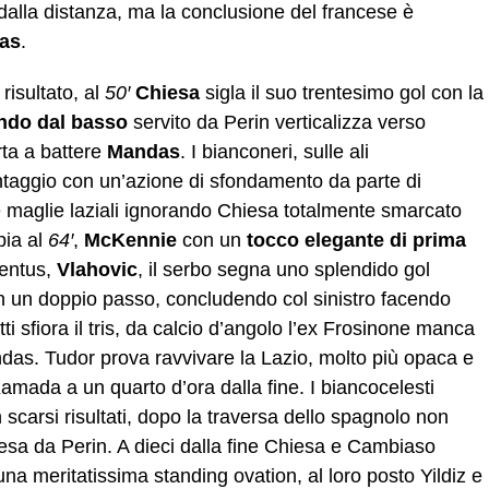
dalla distanza, ma la conclusione del francese è
as
.
risultato, al
50′
Chiesa
sigla il suo trentesimo gol con la
ndo dal basso
servito da Perin verticalizza verso
orta a battere
Mandas
. I bianconeri, sulle ali
antaggio con un’azione di sfondamento da parte di
 le maglie laziali ignorando Chiesa totalmente smarcato
pia al
64′
,
McKennie
con un
tocco elegante di prima
ventus,
Vlahovic
, il serbo segna uno splendido gol
 un doppio passo, concludendo col sinistro facendo
ti sfiora il tris, da calcio d’angolo l’ex Frosinone manca
ndas. Tudor prova ravvivare la Lazio, molto più opaca e
mada a un quarto d’ora dalla fine. I biancocelesti
scarsi risultati, dopo la traversa dello spagnolo non
esa da Perin. A dieci dalla fine Chiesa e Cambiaso
 meritatissima standing ovation, al loro posto Yildiz e