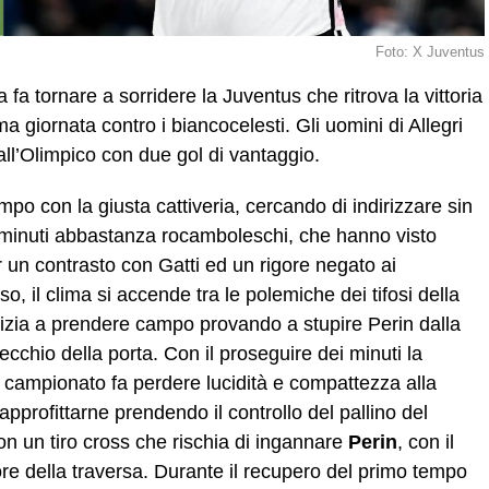
Foto: X Juventus
 fa tornare a sorridere la Juventus che ritrova la vittoria
ma giornata contro i biancocelesti. Gli uomini di Allegri
all’Olimpico con due gol di vantaggio.
o con la giusta cattiveria, cercando di indirizzare sin
i minuti abbastanza rocamboleschi, che hanno visto
per un contrasto con Gatti ed un rigore negato ai
o, il clima si accende tra le polemiche dei tifosi della
nizia a prendere campo provando a stupire Perin dalla
cchio della porta. Con il proseguire dei minuti la
in campionato fa perdere lucidità e compattezza alla
pprofittarne prendendo il controllo del pallino del
con un tiro cross che rischia di ingannare
Perin
, con il
re della traversa. Durante il recupero del primo tempo