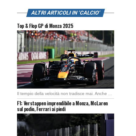
ALTRI ARTICOLI IN ‘CALCIO’
Top & Flop GP di Monza 2025
Il tempio della velocità non tradisce mai. Anche quest’anno il Gran Premio d’Italia ha offerto […]
F1: Verstappen imprendibile a Monza, McLaren
sul podio, Ferrari ai piedi