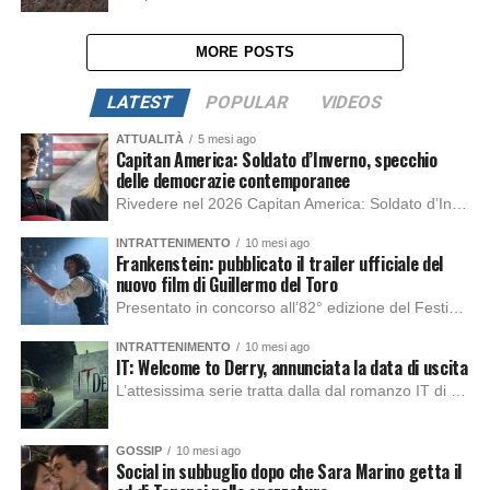
MORE POSTS
LATEST
POPULAR
VIDEOS
ATTUALITÀ
5 mesi ago
Capitan America: Soldato d’Inverno, specchio
delle democrazie contemporanee
Rivedere nel 2026 Capitan America: Soldato d’Inverno, fa notare elementi delle democrazie moderne attuali che presentano un impatto diretto con il pubblico e il richiamo della forza di volontà e il pensiero critico del singolo. Captain America: Soldato d’Inverno (Captain America: The Winter Soldier nella versione originale) è il secondo film del supereroe della Marvel […]
INTRATTENIMENTO
10 mesi ago
Frankenstein: pubblicato il trailer ufficiale del
nuovo film di Guillermo del Toro
Presentato in concorso all’82° edizione del Festival del Cinema di Venezia, con l’impeccabile interpretazione di Oscar Isaac, Jacob Elordi, Mia Goth e Christoph Waltz, è stato pubblicato il trailer finale della nuova trasposizione cinematografica di Frankenstein firmata dal regista Guillermo del Toro. Sarà disponibile in anteprima nei cinema selezionati dal 22 ottobre e sulla piattaforma […]
INTRATTENIMENTO
10 mesi ago
IT: Welcome to Derry, annunciata la data di uscita
L’attesissima serie tratta dalla dal romanzo IT di Stephen King, arriverà anche in Italia, molto prima del previsto, dato che nei giorni precedenti HBO Max ha rivelato la data di uscita negli Stati Uniti, è giunto il momento anche per l’Italia. La nuova serie drammatica creata dal regista Andy Muschietti, basata sul romanzo best seller […]
GOSSIP
10 mesi ago
Social in subbuglio dopo che Sara Marino getta il