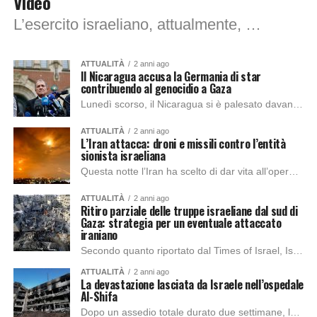
Video
L’esercito israeliano, attualmente, sta usando nuove tattiche per spaventare, attirare e individuare i civili palestinesi nel campo profughi di Nuseirat, nella Striscia di Gaza. I residenti...
ATTUALITÀ
2 anni ago
Il Nicaragua accusa la Germania di star
contribuendo al genocidio a Gaza
Lunedì scorso, il Nicaragua si è palesato davanti alla Corte Internazionale di Giustizia. Il Nicaragua ha chiesto delle misure d’emergenza al fine di fare retrocedere la...
ATTUALITÀ
2 anni ago
L’Iran attacca: droni e missili contro l’entità
sionista israeliana
Questa notte l’Iran ha scelto di dar vita all’operazione “True Promise”, mettendo in gioco droni, missili balistici e da crociera. Questo gesto è stato una risposta...
ATTUALITÀ
2 anni ago
Ritiro parziale delle truppe israeliane dal sud di
Gaza: strategia per un eventuale attaccato
iraniano
Secondo quanto riportato dal Times of Israel, Israele ha completato il ritiro di tutte le truppe di terra dal sud della Striscia di Gaza, mettendo fine...
ATTUALITÀ
2 anni ago
La devastazione lasciata da Israele nell’ospedale
Al-Shifa
Dopo un assedio totale durato due settimane, le forze israeliane hanno abbandonato ieri mattina l’ospedale Al Shifa, il principale centro sanitario della regione. Prima della ritirata,...