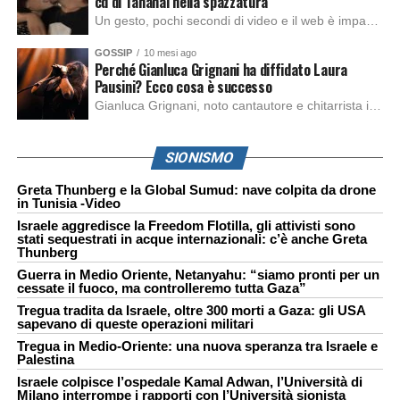
cd di Tananai nella spazzatura
Un gesto, pochi secondi di video e il web è impazzito. Nella serata di domenica, Sara Marino, ex compagna di Tananai, ha pubblicato su Instagram una storia che non lasciava spazio a interpretazioni: il cd del cantante finiva dritto nella spazzatura. Un segnale forte e simbolico allo stesso tempo. Questa vicenda arriva dopo altre indicazioni […]
GOSSIP
10 mesi ago
Perché Gianluca Grignani ha diffidato Laura
Pausini? Ecco cosa è successo
Gianluca Grignani, noto cantautore e chitarrista italiano, ha recentemente inviato una diffida formale a Laura Pausini. Al centro dello scontro sembra esserci il brano più amato del cantautore italiano, nonché “la mia storia tra le dita”, che la Pausina ha reinterpretato per “Io canto 2” in varie lingue (Italiano, Spagnolo, Portoghese e Francese), dichiarando pubblicamente […]
SIONISMO
Greta Thunberg e la Global Sumud: nave colpita da drone
in Tunisia -Video
Israele aggredisce la Freedom Flotilla, gli attivisti sono
stati sequestrati in acque internazionali: c’è anche Greta
Thunberg
Guerra in Medio Oriente, Netanyahu: “siamo pronti per un
cessate il fuoco, ma controlleremo tutta Gaza”
Tregua tradita da Israele, oltre 300 morti a Gaza: gli USA
sapevano di queste operazioni militari
Tregua in Medio-Oriente: una nuova speranza tra Israele e
Palestina
Israele colpisce l’ospedale Kamal Adwan, l’Università di
Milano interrompe i rapporti con l’Università sionista