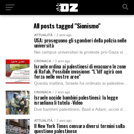
All posts tagged "Sionismo"
ATTUALITÀ
2 anni ago
USA: proseguono gli sgomberi della polizia nelle
università
Nei campus universitari le proteste pro-Gaza si propagano in tutto il mondo e, insieme ad esse, anche gli arresti dei manifestanti: si stimano più di duemila...
CRONACA
2 anni ago
Israele ordina ai palestinesi di evacuare le zone
di Rafah. Possibile invasione: “L’Idf agirà con
forza nelle vostre aree”
Questa mattina, Israele ha ordinato ai palestinesi, che risiedevano nelle aree orientali di Rafah, di evacuare. Rafah, attualmente, è la città più sovraffollata al mondo, considerata...
CRONACA
2 anni ago
Israele uccide bambini palestinesi: la legge
israeliana li tutela -Video
Due bambini palestinesi, Basil e Adam, uccisi dall’esercito israeliano in una strada alla periferia di Jenin. Un bambino aveva otto anni, mentre l’altro qundici e sono...
ATTUALITÀ
2 anni ago
Il New York Times censura diversi termini sulla
questione palestinese