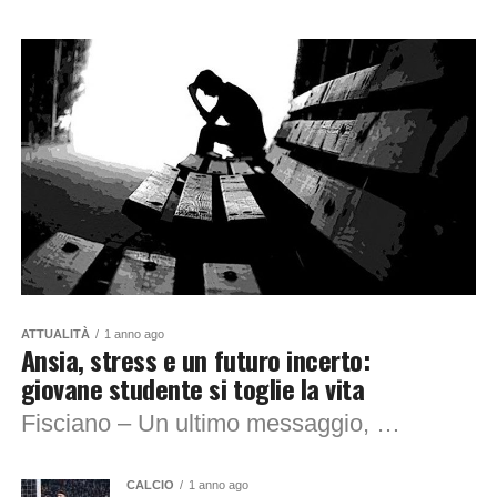
ATTUALITÀ
1 anno ago
Ansia, stress e un futuro incerto:
giovane studente si toglie la vita
Fisciano – Un ultimo messaggio, poi il vuoto. «Scusatemi», ha scritto al fratello il protagonista di questa tragica vicenda prima di lanciarsi dall’ultimo livello del parcheggio...
CALCIO
1 anno ago