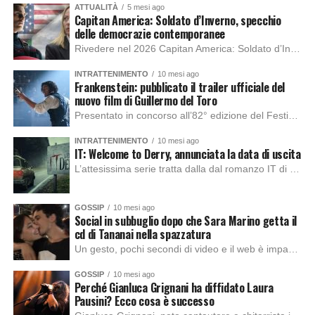
ATTUALITÀ
5 mesi ago
Capitan America: Soldato d’Inverno, specchio
delle democrazie contemporanee
Rivedere nel 2026 Capitan America: Soldato d’Inverno, fa notare elementi delle democrazie moderne attuali che presentano un impatto diretto con il pubblico e il richiamo della forza di volontà e il pensiero critico del singolo. Captain America: Soldato d’Inverno (Captain America: The Winter Soldier nella versione originale) è il secondo film del supereroe della Marvel […]
INTRATTENIMENTO
10 mesi ago
Frankenstein: pubblicato il trailer ufficiale del
nuovo film di Guillermo del Toro
Presentato in concorso all’82° edizione del Festival del Cinema di Venezia, con l’impeccabile interpretazione di Oscar Isaac, Jacob Elordi, Mia Goth e Christoph Waltz, è stato pubblicato il trailer finale della nuova trasposizione cinematografica di Frankenstein firmata dal regista Guillermo del Toro. Sarà disponibile in anteprima nei cinema selezionati dal 22 ottobre e sulla piattaforma […]
INTRATTENIMENTO
10 mesi ago
IT: Welcome to Derry, annunciata la data di uscita
L’attesissima serie tratta dalla dal romanzo IT di Stephen King, arriverà anche in Italia, molto prima del previsto, dato che nei giorni precedenti HBO Max ha rivelato la data di uscita negli Stati Uniti, è giunto il momento anche per l’Italia. La nuova serie drammatica creata dal regista Andy Muschietti, basata sul romanzo best seller […]
GOSSIP
10 mesi ago
Social in subbuglio dopo che Sara Marino getta il
cd di Tananai nella spazzatura
Un gesto, pochi secondi di video e il web è impazzito. Nella serata di domenica, Sara Marino, ex compagna di Tananai, ha pubblicato su Instagram una storia che non lasciava spazio a interpretazioni: il cd del cantante finiva dritto nella spazzatura. Un segnale forte e simbolico allo stesso tempo. Questa vicenda arriva dopo altre indicazioni […]
GOSSIP
10 mesi ago
Perché Gianluca Grignani ha diffidato Laura
Pausini? Ecco cosa è successo