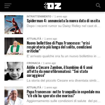
INTRATTENIMENTO
1 anno ago
Spiderman 4: annunciata la nuova data di uscita
Dopo i recenti rumor su Daisy Ridley nel cast di Spiderman 4, The Hollywood Reporter ha annunciato che l’uscita del quarto capitolo che vede protagonista Tom...
ATTUALITÀ
1 anno ago
Nuovo bollettino di Papa Francesco: “crisi
respiratoria più lunga del solito, condizioni
critiche”
E’ arrivato qualche ora fa un nuovo bollettino in cui le condizioni del pontefice si aggravano. La santa sede ha dichiarato:” È stato necessario applicare ossigeno...
CRONACA
1 anno ago
Addio a Cesare Zambon, il bambino di 6 anni
affetto da neurofibromatosi: “Sei stato
coraggioso”
La storia del piccolo Cesare era diventata simbolo di forza e speranza, ma la malattia che lo ha colpito, la neurofibromatosi, ha avuto la meglio sul...
ATTUALITÀ
1 anno ago
Papa Francesco: notte tranquilla in ospedale ma
“c’è chi ha sperato che morissi”
Aggiornamento sulle condizioni di salute del pontefice: dopo la diagnosi di polmonite bilaterale, il Vaticano ha diffuso un nuovo aggiornamento del Papa tramite bollettino dichiarando le...