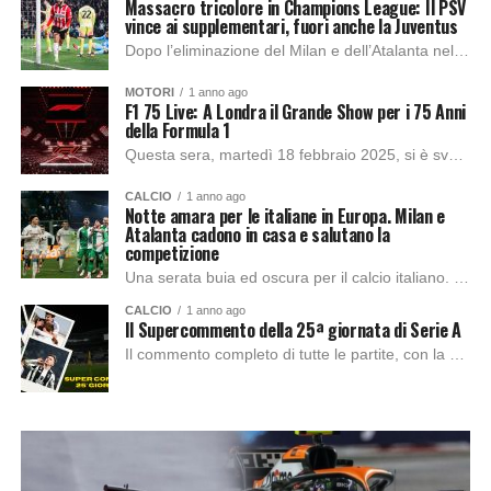
Massacro tricolore in Champions League: Il PSV
vince ai supplementari, fuori anche la Juventus
Dopo l’eliminazione del Milan e dell’Atalanta nella giornata di ieri, viene eliminata anche la Juventus. Weah risponde a Perisic, poi Saibari prolunga i tempi regolamentari e...
MOTORI
1 anno ago
F1 75 Live: A Londra il Grande Show per i 75 Anni
della Formula 1
Questa sera, martedì 18 febbraio 2025, si è svolto l’evento “F1 75 Live” presso la O2 Arena di Londra, celebrando il 75° anniversario della Formula 1....
CALCIO
1 anno ago
Notte amara per le italiane in Europa. Milan e
Atalanta cadono in casa e salutano la
competizione
Una serata buia ed oscura per il calcio italiano. Nelle gare di ritorno dei play-off di Champions League, Milan e Atalanta non riescono a superare gli...
CALCIO
1 anno ago
Il Supercommento della 25ª giornata di Serie A
Il commento completo di tutte le partite, con la Top11 alla fine, della venticinquesima giornata di Serie A. Bologna- Torino (A cura di Tommaso Patti) Gol...