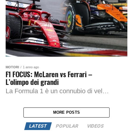
MOTORI
1 anno ago
F1 FOCUS: McLaren vs Ferrari –
L’olimpo dei grandi
La Formula 1 è un connubio di velocità, istinto e adrenalina, capace di emozionare chiunque ami questo sport. Tocca tutte le fasce d’età, dai più piccoli...
MORE POSTS
LATEST
POPULAR
VIDEOS