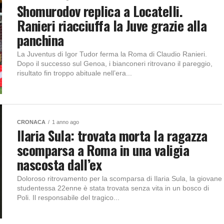
Shomurodov replica a Locatelli.
Ranieri riacciuffa la Juve grazie alla
panchina
La Juventus di Igor Tudor ferma la Roma di Claudio Ranieri.
Dopo il successo sul Genoa, i bianconeri ritrovano il pareggio,
risultato fin troppo abituale nell’era...
CRONACA
1 anno ago
Ilaria Sula: trovata morta la ragazza
scomparsa a Roma in una valigia
nascosta dall’ex
Doloroso ritrovamento per la scomparsa di Ilaria Sula, la giovane
studentessa 22enne è stata trovata senza vita in un bosco di
Poli. Il responsabile del tragico...