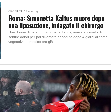
CRONACA
1 anno ago
Roma: Simonetta Kalfus muore dopo
una liposuzione, indagato il chirurgo
Una donna di 62 anni, Simonetta Kalfus, aveva accusato di
sentire dolori per poi diventare deceduta dopo 4 giorni di coma
vegetativo. Il medico era già...