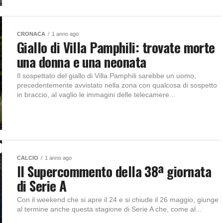
CRONACA
1 anno ago
Giallo di Villa Pamphili: trovate morte
una donna e una neonata
Il sospettato del giallo di Villa Pamphili sarebbe un uomo,
precedentemente avvistato nella zona con qualcosa di sospetto
in braccio, al vaglio le immagini delle telecamere...
CALCIO
1 anno ago
Il Supercommento della 38ª giornata
di Serie A
Con il weekend che si apre il 24 e si chiude il 26 maggio, giunge
al termine anche questa stagione di Serie A che, come al...