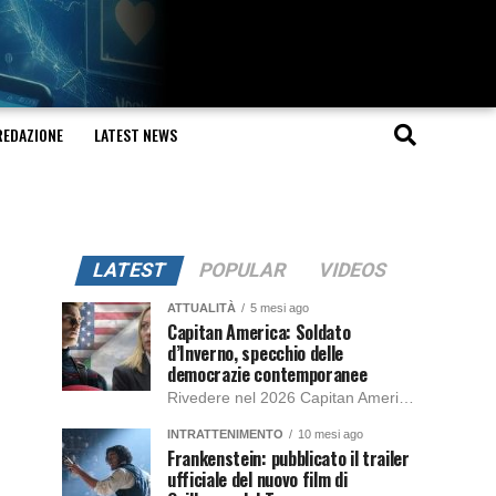
REDAZIONE
LATEST NEWS
LATEST
POPULAR
VIDEOS
ATTUALITÀ
5 mesi ago
Capitan America: Soldato
d’Inverno, specchio delle
democrazie contemporanee
Rivedere nel 2026 Capitan America: Soldato d’Inverno, fa notare elementi delle democrazie moderne attuali che presentano un impatto diretto con il pubblico e il richiamo della forza di volontà e il pensiero critico del singolo. Captain America: Soldato d’Inverno (Captain America: The Winter Soldier nella versione originale) è il secondo film del supereroe della Marvel […]
INTRATTENIMENTO
10 mesi ago
Frankenstein: pubblicato il trailer
ufficiale del nuovo film di