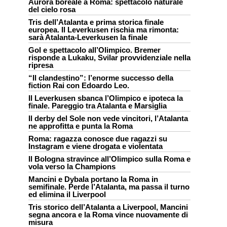
Aurora boreale a Roma: spettacolo naturale
del cielo rosa
Tris dell’Atalanta e prima storica finale
europea. Il Leverkusen rischia ma rimonta:
sarà Atalanta-Leverkusen la finale
Gol e spettacolo all’Olimpico. Bremer
risponde a Lukaku, Svilar provvidenziale nella
ripresa
“Il clandestino”: l’enorme successo della
fiction Rai con Edoardo Leo.
Il Leverkusen sbanca l’Olimpico e ipoteca la
finale. Pareggio tra Atalanta e Marsiglia
Il derby del Sole non vede vincitori, l’Atalanta
ne approfitta e punta la Roma
Roma: ragazza conosce due ragazzi su
Instagram e viene drogata e violentata
Il Bologna stravince all’Olimpico sulla Roma e
vola verso la Champions
Mancini e Dybala portano la Roma in
semifinale. Perde l’Atalanta, ma passa il turno
ed elimina il Liverpool
Tris storico dell’Atalanta a Liverpool, Mancini
segna ancora e la Roma vince nuovamente di
misura