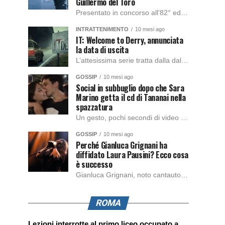
Guillermo del Toro
Presentato in concorso all’82° edizione del Festival del Cinema di Venezia, con l’impeccabile interpretazione di Oscar Isaac, Jacob Elordi, Mia Goth e Christoph Waltz, è stato pubblicato il trailer finale della nuova trasposizione cinematografica di Frankenstein firmata dal regista Guillermo del Toro. Sarà disponibile in anteprima nei cinema selezionati dal 22 ottobre e sulla piattaforma […]
INTRATTENIMENTO
10 mesi ago
IT: Welcome to Derry, annunciata
la data di uscita
L’attesissima serie tratta dalla dal romanzo IT di Stephen King, arriverà anche in Italia, molto prima del previsto, dato che nei giorni precedenti HBO Max ha rivelato la data di uscita negli Stati Uniti, è giunto il momento anche per l’Italia. La nuova serie drammatica creata dal regista Andy Muschietti, basata sul romanzo best seller […]
GOSSIP
10 mesi ago
Social in subbuglio dopo che Sara
Marino getta il cd di Tananai nella
spazzatura
Un gesto, pochi secondi di video e il web è impazzito. Nella serata di domenica, Sara Marino, ex compagna di Tananai, ha pubblicato su Instagram una storia che non lasciava spazio a interpretazioni: il cd del cantante finiva dritto nella spazzatura. Un segnale forte e simbolico allo stesso tempo. Questa vicenda arriva dopo altre indicazioni […]
GOSSIP
10 mesi ago
Perché Gianluca Grignani ha
diffidato Laura Pausini? Ecco cosa
è successo
Gianluca Grignani, noto cantautore e chitarrista italiano, ha recentemente inviato una diffida formale a Laura Pausini. Al centro dello scontro sembra esserci il brano più amato del cantautore italiano, nonché “la mia storia tra le dita”, che la Pausina ha reinterpretato per “Io canto 2” in varie lingue (Italiano, Spagnolo, Portoghese e Francese), dichiarando pubblicamente […]
ROMA
Lezioni interrotte al primo liceo occupato a