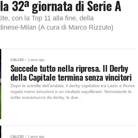
a 32ª giornata di Serie A
te, con la Top 11 alla fine, della
dinese-Milan (A cura di Marco Rizzuto)
CALCIO
1 anno ago
Succede tutto nella ripresa. Il Derby
della Capitale termina senza vincitori
Dopo le scintille dell’andata, il derby capitolino tra Lazio e Roma
regala meno emozioni e un risultato equilibrato. Nonostante le
solite scaramucce da derby, le due...
CALCIO
1 anno ago