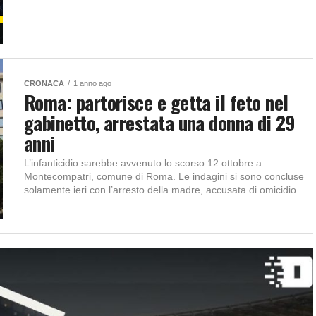
CRONACA
1 anno ago
Roma: partorisce e getta il feto nel
gabinetto, arrestata una donna di 29
anni
L’infanticidio sarebbe avvenuto lo scorso 12 ottobre a
Montecompatri, comune di Roma. Le indagini si sono concluse
solamente ieri con l’arresto della madre, accusata di omicidio....