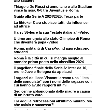
allo scadere
Thiago e De Rossi si annullano e allo Stadium
vince la noia. 0-0 tra Juventus e Roma
Guida alla Serie A 2024/2025: Terza parte
La tiktoker Cara stupisce tutti: da influencer
ad attrice
Harry Styles e la sua “estate italiana” -Video
Ultimo annuncia allo stato Olimpico di Roma
che diventerà papà -Video
Roma: militanti di CasaPound aggrediscono
studenti
Roma è la città in cui si mangia meglio al
mondo: primo posto nella classifica 2024
Il pagellone finale della Serie A: Inter da 10,
crollo Juve e Bologna da applausi
I ragazzi del liceo Visconti creano una “lista
delle conquiste” con i nomi delle ragazze con
cui hanno avuto rapporti intimi
Sedicenne abbandonata dalla madre a causa
di un brutto voto
Tra addii e retrocessioni all’ultimo minuto. Ma
che calcio è successo?!