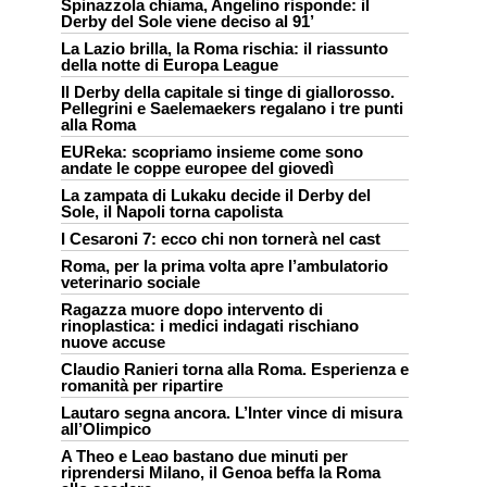
Spinazzola chiama, Angelino risponde: il
Derby del Sole viene deciso al 91’
La Lazio brilla, la Roma rischia: il riassunto
della notte di Europa League
Il Derby della capitale si tinge di giallorosso.
Pellegrini e Saelemaekers regalano i tre punti
alla Roma
EUReka: scopriamo insieme come sono
andate le coppe europee del giovedì
La zampata di Lukaku decide il Derby del
Sole, il Napoli torna capolista
I Cesaroni 7: ecco chi non tornerà nel cast
Roma, per la prima volta apre l’ambulatorio
veterinario sociale
Ragazza muore dopo intervento di
rinoplastica: i medici indagati rischiano
nuove accuse
Claudio Ranieri torna alla Roma. Esperienza e
romanità per ripartire
Lautaro segna ancora. L’Inter vince di misura
all’Olimpico
A Theo e Leao bastano due minuti per
riprendersi Milano, il Genoa beffa la Roma