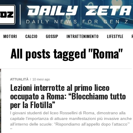
MOTORI
CALCIO
GOSSIP
INTRATTENIMENTO
LIFESTYLE
All posts tagged "Roma"
ATTUALITÀ
10 mesi ago
Lezioni interrotte al primo liceo
occupato a Roma: “Blocchiamo tutto
per la Flotilla”
I giovani studenti del liceo Rossellini di Roma, dimostrano alla
capitale l’importanza di attuare manifestazioni più invasive anche
all’interno delle scuole: “Rispondiamo all’appello dopo l’attacco’”
Il...