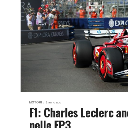
MOTORI
1 anno ago
F1: Charles Leclerc an
nelle FP3