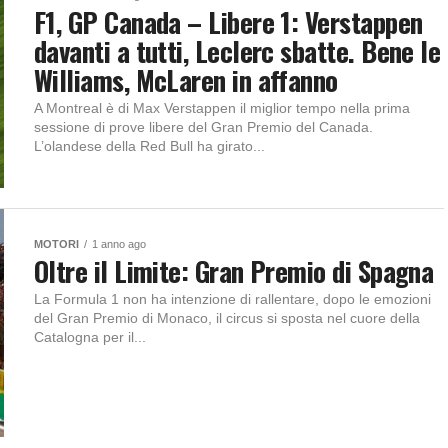
F1, GP Canada – Libere 1: Verstappen
davanti a tutti, Leclerc sbatte. Bene le
Williams, McLaren in affanno
A Montreal è di Max Verstappen il miglior tempo nella prima
sessione di prove libere del Gran Premio del Canada.
L’olandese della Red Bull ha girato...
MOTORI
1 anno ago
Oltre il Limite: Gran Premio di Spagna
La Formula 1 non ha intenzione di rallentare, dopo le emozioni
del Gran Premio di Monaco, il circus si sposta nel cuore della
Catalogna per il...