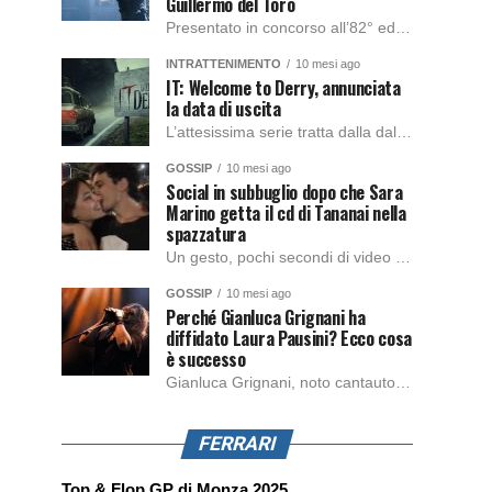
Guillermo del Toro
Presentato in concorso all’82° edizione del Festival del Cinema di Venezia, con l’impeccabile interpretazione di Oscar Isaac, Jacob Elordi, Mia Goth e Christoph Waltz, è stato pubblicato il trailer finale della nuova trasposizione cinematografica di Frankenstein firmata dal regista Guillermo del Toro. Sarà disponibile in anteprima nei cinema selezionati dal 22 ottobre e sulla piattaforma […]
INTRATTENIMENTO
10 mesi ago
IT: Welcome to Derry, annunciata
la data di uscita
L’attesissima serie tratta dalla dal romanzo IT di Stephen King, arriverà anche in Italia, molto prima del previsto, dato che nei giorni precedenti HBO Max ha rivelato la data di uscita negli Stati Uniti, è giunto il momento anche per l’Italia. La nuova serie drammatica creata dal regista Andy Muschietti, basata sul romanzo best seller […]
GOSSIP
10 mesi ago
Social in subbuglio dopo che Sara
Marino getta il cd di Tananai nella
spazzatura
Un gesto, pochi secondi di video e il web è impazzito. Nella serata di domenica, Sara Marino, ex compagna di Tananai, ha pubblicato su Instagram una storia che non lasciava spazio a interpretazioni: il cd del cantante finiva dritto nella spazzatura. Un segnale forte e simbolico allo stesso tempo. Questa vicenda arriva dopo altre indicazioni […]
GOSSIP
10 mesi ago
Perché Gianluca Grignani ha
diffidato Laura Pausini? Ecco cosa
è successo
Gianluca Grignani, noto cantautore e chitarrista italiano, ha recentemente inviato una diffida formale a Laura Pausini. Al centro dello scontro sembra esserci il brano più amato del cantautore italiano, nonché “la mia storia tra le dita”, che la Pausina ha reinterpretato per “Io canto 2” in varie lingue (Italiano, Spagnolo, Portoghese e Francese), dichiarando pubblicamente […]
FERRARI
Top & Flop GP di Monza 2025