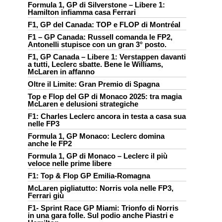
Formula 1, GP di Silverstone – Libere 1:
Hamilton infiamma casa Ferrari
F1, GP del Canada: TOP e FLOP di Montréal
F1 – GP Canada: Russell comanda le FP2,
Antonelli stupisce con un gran 3° posto.
F1, GP Canada – Libere 1: Verstappen davanti
a tutti, Leclerc sbatte. Bene le Williams,
McLaren in affanno
Oltre il Limite: Gran Premio di Spagna
Top e Flop del GP di Monaco 2025: tra magia
McLaren e delusioni strategiche
F1: Charles Leclerc ancora in testa a casa sua
nelle FP3
Formula 1, GP Monaco: Leclerc domina
anche le FP2
Formula 1, GP di Monaco – Leclerc il più
veloce nelle prime libere
F1: Top & Flop GP Emilia-Romagna
McLaren pigliatutto: Norris vola nelle FP3,
Ferrari giù
F1- Sprint Race GP Miami: Trionfo di Norris
in una gara folle. Sul podio anche Piastri e