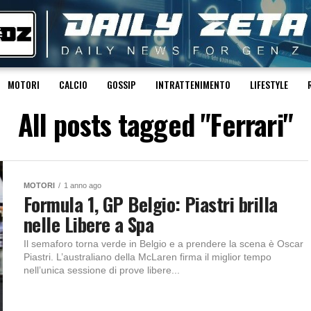
MOTORI
CALCIO
GOSSIP
INTRATTENIMENTO
LIFESTYLE
All posts tagged "Ferrari"
MOTORI
1 anno ago
Formula 1, GP Belgio: Piastri brilla
nelle Libere a Spa
Il semaforo torna verde in Belgio e a prendere la scena è Oscar
Piastri. L’australiano della McLaren firma il miglior tempo
nell’unica sessione di prove libere...