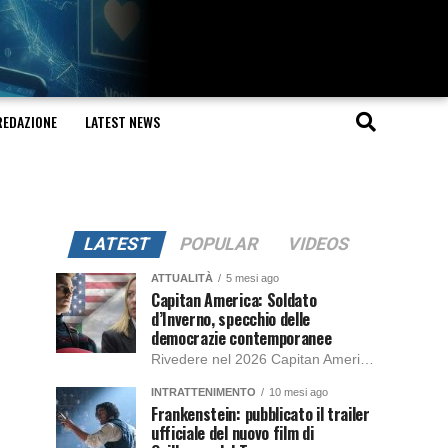
REDAZIONE
LATEST NEWS
LATEST
POPULAR
VIDEOS
ATTUALITÀ
5 mesi ago
Capitan America: Soldato
d’Inverno, specchio delle
democrazie contemporanee
Rivedere nel 2026 Capitan America: Soldato d’Inverno, fa notare elementi delle democrazie moderne attuali che presentano un impatto diretto con il pubblico e il richiamo della forza di volontà e il pensiero critico del singolo. Captain America: Soldato d’Inverno (Captain America: The Winter Soldier nella versione originale) è il secondo film del supereroe della Marvel […]
INTRATTENIMENTO
10 mesi ago
Frankenstein: pubblicato il trailer
ufficiale del nuovo film di