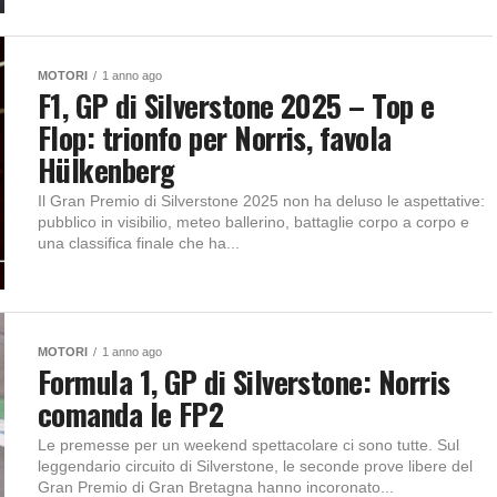
MOTORI
1 anno ago
F1, GP di Silverstone 2025 – Top e
Flop: trionfo per Norris, favola
Hülkenberg
Il Gran Premio di Silverstone 2025 non ha deluso le aspettative:
pubblico in visibilio, meteo ballerino, battaglie corpo a corpo e
una classifica finale che ha...
MOTORI
1 anno ago
Formula 1, GP di Silverstone: Norris
comanda le FP2
Le premesse per un weekend spettacolare ci sono tutte. Sul
leggendario circuito di Silverstone, le seconde prove libere del
Gran Premio di Gran Bretagna hanno incoronato...