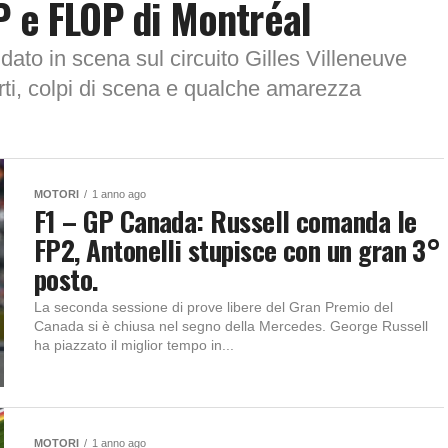
P e FLOP di Montréal
ato in scena sul circuito Gilles Villeneuve
rti, colpi di scena e qualche amarezza
MOTORI
1 anno ago
F1 – GP Canada: Russell comanda le
FP2, Antonelli stupisce con un gran 3°
posto.
La seconda sessione di prove libere del Gran Premio del
Canada si è chiusa nel segno della Mercedes. George Russell
ha piazzato il miglior tempo in...
MOTORI
1 anno ago